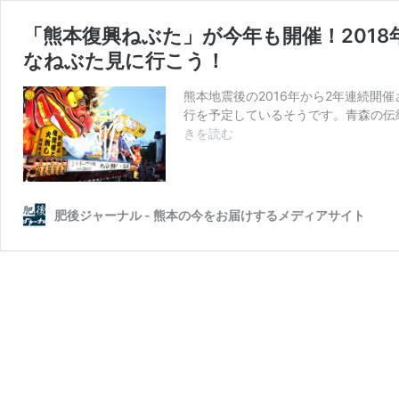
「熊本復興ねぶた」が今年も開催！2018
なねぶた見に行こう！
熊本地震後の2016年から2年連続開催
行を予定しているそうです。青森の伝
「熊
きを読む
本
復
興
ね
肥後ジャーナル - 熊本の今をお届けするメディアサイト
ぶ
た」
が
今
年
も
開
催！
2018
年