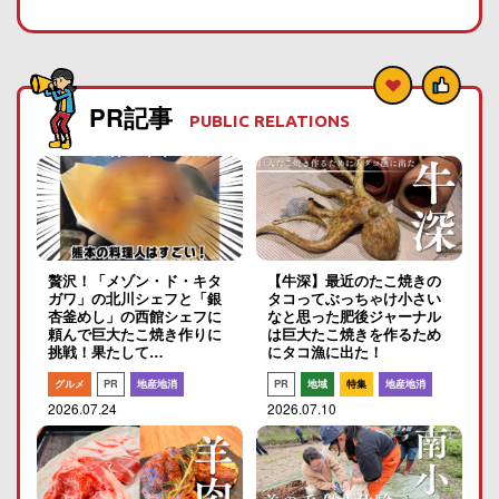
PR記事
PUBLIC RELATIONS
贅沢！「メゾン・ド・キタ
【牛深】最近のたこ焼きの
ガワ」の北川シェフと「銀
タコってぶっちゃけ小さい
杏釜めし」の西館シェフに
なと思った肥後ジャーナル
頼んで巨大たこ焼き作りに
は巨大たこ焼きを作るため
挑戦！果たして…
にタコ漁に出た！
グルメ
PR
地産地消
PR
地域
特集
地産地消
2026.07.24
2026.07.10