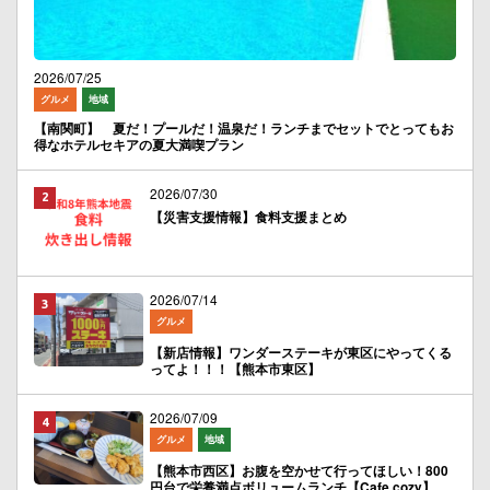
2026/07/25
グルメ
地域
【南関町】 夏だ！プールだ！温泉だ！ランチまでセットでとってもお
得なホテルセキアの夏大満喫プラン
2026/07/30
【災害支援情報】食料支援まとめ
2026/07/14
グルメ
【新店情報】ワンダーステーキが東区にやってくる
ってよ！！！【熊本市東区】
2026/07/09
グルメ
地域
【熊本市西区】お腹を空かせて行ってほしい！800
円台で栄養満点ボリュームランチ【Cafe cozy】