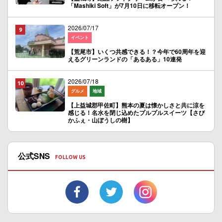
「Mashiki Soft」が7月10日に移転オープン！
2026/07/17
イベント
【荒尾市】いくつ共感できる！？今年で60周年を迎
えるグリーンランドの「あるある」10連発
2026/07/18
グルメ
地域
【上益城郡甲佐町】熊本の夏は懐かしさと共に涼を
感じる！名水を閉じ込めたプルプルスイーツ【さび
かふぇ・山ぼうしの樹】
公式SNS