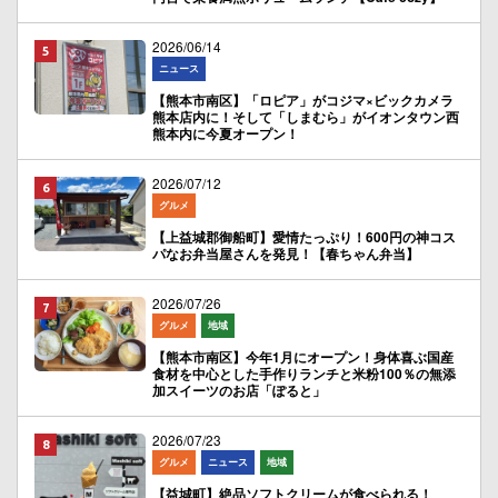
2026/06/14
ニュース
【熊本市南区】「ロピア」がコジマ×ビックカメラ
熊本店内に！そして「しまむら」がイオンタウン西
熊本内に今夏オープン！
2026/07/12
グルメ
【上益城郡御船町】愛情たっぷり！600円の神コス
パなお弁当屋さんを発見！【春ちゃん弁当】
2026/07/26
グルメ
地域
【熊本市南区】今年1月にオープン！身体喜ぶ国産
食材を中心とした手作りランチと米粉100％の無添
加スイーツのお店「ぽると」
2026/07/23
グルメ
ニュース
地域
【益城町】絶品ソフトクリームが食べられる！