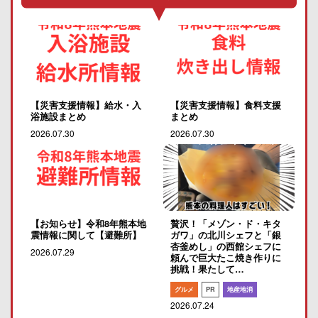
【災害支援情報】給水・入
【災害支援情報】食料支援
浴施設まとめ
まとめ
2026.07.30
2026.07.30
【お知らせ】令和8年熊本地
贅沢！「メゾン・ド・キタ
震情報に関して【避難所】
ガワ」の北川シェフと「銀
杏釜めし」の西館シェフに
2026.07.29
頼んで巨大たこ焼き作りに
挑戦！果たして…
グルメ
PR
地産地消
2026.07.24