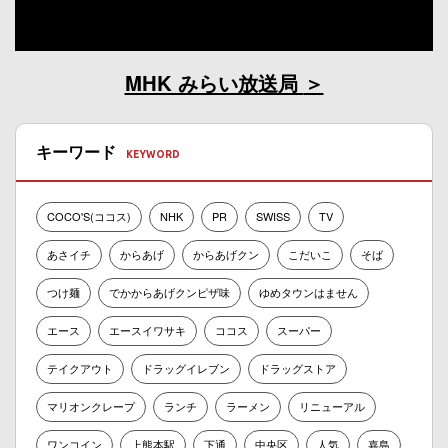
MHK みらい放送局
キーワード
COCO'S(ココス)
NHK
PR
SWISS
TV
あさイチ
からあげ
からあげクン
こだいこ
そば
つけ麺
でかからあげクンピザ味
ゆめタウンはません
エース
エースイワサキ
ココス
スーパー
テイクアウト
ドラッグイレブン
ドラッグストア
マリオンクレープ
ランチ
ラーメン
リニューアル
ワンコイン
上熊本駅
下通
中央区
人気
嘉島