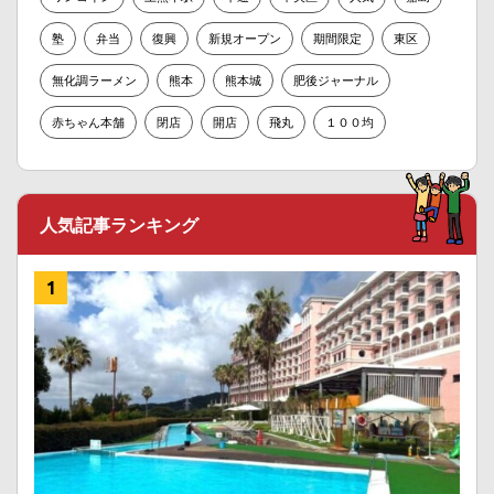
塾
弁当
復興
新規オープン
期間限定
東区
無化調ラーメン
熊本
熊本城
肥後ジャーナル
赤ちゃん本舗
閉店
開店
飛丸
１００均
人気記事ランキング