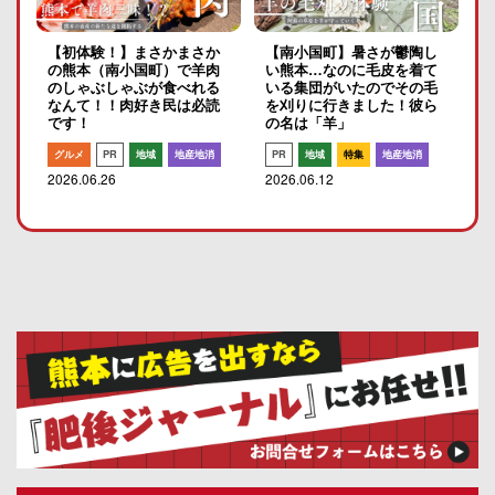
【初体験！】まさかまさか
【南小国町】暑さが鬱陶し
の熊本（南小国町）で羊肉
い熊本…なのに毛皮を着て
のしゃぶしゃぶが食べれる
いる集団がいたのでその毛
なんて！！肉好き民は必読
を刈りに行きました！彼ら
です！
の名は「羊」
グルメ
PR
地域
地産地消
PR
地域
特集
地産地消
2026.06.26
2026.06.12