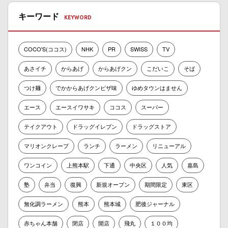
キーワード
COCO'S(ココス)
NHK
PR
SWISS
TV
あさイチ
からあげ
からあげクン
こだいこ
そば
つけ麺
でかからあげクンピザ味
ゆめタウンはません
エース
エースイワサキ
ココス
スーパー
テイクアウト
ドラッグイレブン
ドラッグストア
マリオンクレープ
ランチ
ラーメン
リニューアル
ワンコイン
上熊本駅
下通
中央区
人気
嘉島
塾
弁当
復興
新規オープン
期間限定
東区
無化調ラーメン
熊本
熊本城
肥後ジャーナル
赤ちゃん本舗
閉店
開店
飛丸
１００均