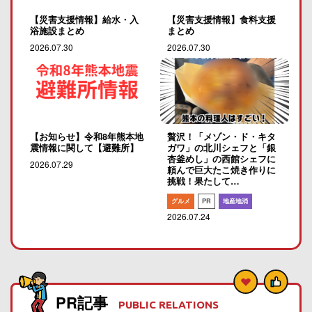
【災害支援情報】給水・入
【災害支援情報】食料支援
浴施設まとめ
まとめ
2026.07.30
2026.07.30
【お知らせ】令和8年熊本地
贅沢！「メゾン・ド・キタ
震情報に関して【避難所】
ガワ」の北川シェフと「銀
杏釜めし」の西館シェフに
2026.07.29
頼んで巨大たこ焼き作りに
挑戦！果たして…
グルメ
PR
地産地消
2026.07.24
PR記事
PUBLIC RELATIONS