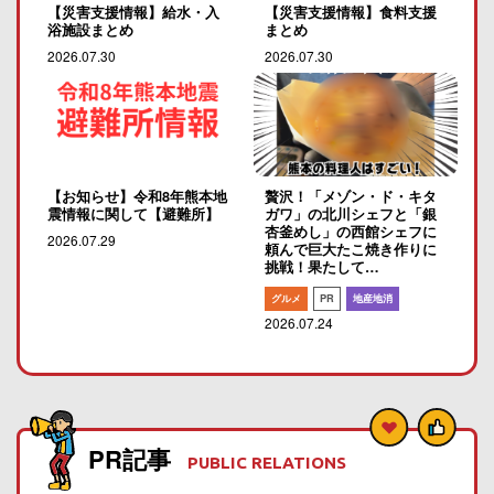
【災害支援情報】給水・入
【災害支援情報】食料支援
浴施設まとめ
まとめ
2026.07.30
2026.07.30
【お知らせ】令和8年熊本地
贅沢！「メゾン・ド・キタ
震情報に関して【避難所】
ガワ」の北川シェフと「銀
杏釜めし」の西館シェフに
2026.07.29
頼んで巨大たこ焼き作りに
挑戦！果たして…
グルメ
PR
地産地消
2026.07.24
PR記事
PUBLIC RELATIONS