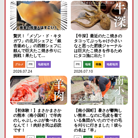
贅沢！「メゾン・ド・キタ
【牛深】最近のたこ焼きの
ガワ」の北川シェフと「銀
タコってぶっちゃけ小さい
杏釜めし」の西館シェフに
なと思った肥後ジャーナル
頼んで巨大たこ焼き作りに
は巨大たこ焼きを作るため
挑戦！果たして…
にタコ漁に出た！
グルメ
PR
地産地消
PR
地域
特集
地産地消
2026.07.24
2026.07.10
【初体験！】まさかまさか
【南小国町】暑さが鬱陶し
の熊本（南小国町）で羊肉
い熊本…なのに毛皮を着て
のしゃぶしゃぶが食べれる
いる集団がいたのでその毛
なんて！！肉好き民は必読
を刈りに行きました！彼ら
です！
の名は「羊」