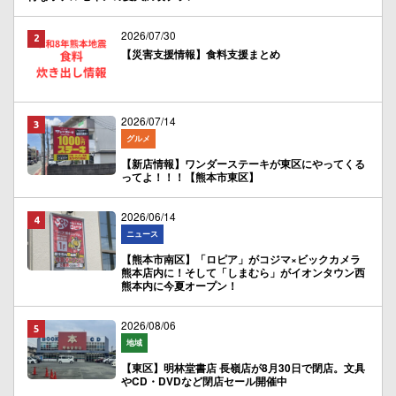
2026/07/30
【災害支援情報】食料支援まとめ
2026/07/14
グルメ
【新店情報】ワンダーステーキが東区にやってくる
ってよ！！！【熊本市東区】
2026/06/14
ニュース
【熊本市南区】「ロピア」がコジマ×ビックカメラ
熊本店内に！そして「しまむら」がイオンタウン西
熊本内に今夏オープン！
2026/08/06
地域
【東区】明林堂書店 長嶺店が8月30日で閉店。文具
やCD・DVDなど閉店セール開催中