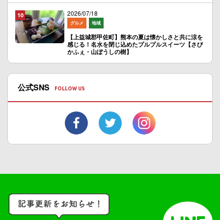
2026/07/18
グルメ
地域
【上益城郡甲佐町】熊本の夏は懐かしさと共に涼を
感じる！名水を閉じ込めたプルプルスイーツ【さび
かふぇ・山ぼうしの樹】
公式SNS