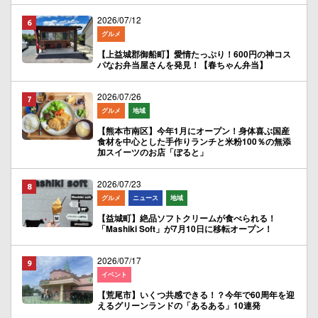
2026/07/12
グルメ
【上益城郡御船町】愛情たっぷり！600円の神コス
パなお弁当屋さんを発見！【春ちゃん弁当】
2026/07/26
グルメ
地域
【熊本市南区】今年1月にオープン！身体喜ぶ国産
食材を中心とした手作りランチと米粉100％の無添
加スイーツのお店「ぽると」
2026/07/23
グルメ
ニュース
地域
【益城町】絶品ソフトクリームが食べられる！
「Mashiki Soft」が7月10日に移転オープン！
2026/07/17
イベント
【荒尾市】いくつ共感できる！？今年で60周年を迎
えるグリーンランドの「あるある」10連発