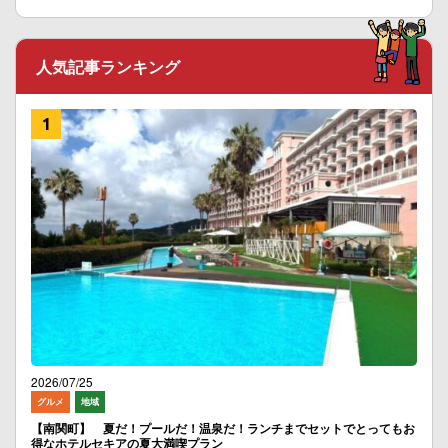
人気記事ランキング
2026/07/25
グルメ
地域
【南関町】 夏だ！プールだ！温泉だ！ランチまでセットでとってもお
得なホテルセキアの夏大満喫プラン