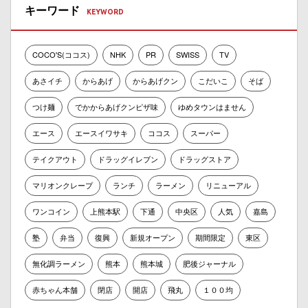
キーワード
COCO'S(ココス)
NHK
PR
SWISS
TV
あさイチ
からあげ
からあげクン
こだいこ
そば
つけ麺
でかからあげクンピザ味
ゆめタウンはません
エース
エースイワサキ
ココス
スーパー
テイクアウト
ドラッグイレブン
ドラッグストア
マリオンクレープ
ランチ
ラーメン
リニューアル
ワンコイン
上熊本駅
下通
中央区
人気
嘉島
塾
弁当
復興
新規オープン
期間限定
東区
無化調ラーメン
熊本
熊本城
肥後ジャーナル
赤ちゃん本舗
閉店
開店
飛丸
１００均