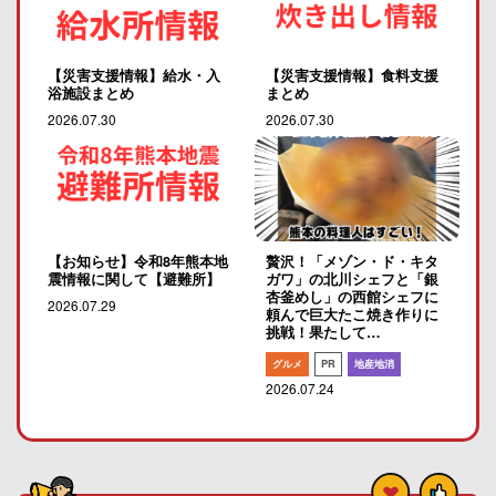
【災害支援情報】給水・入
【災害支援情報】食料支援
浴施設まとめ
まとめ
2026.07.30
2026.07.30
【お知らせ】令和8年熊本地
贅沢！「メゾン・ド・キタ
震情報に関して【避難所】
ガワ」の北川シェフと「銀
杏釜めし」の西館シェフに
2026.07.29
頼んで巨大たこ焼き作りに
挑戦！果たして…
グルメ
PR
地産地消
2026.07.24