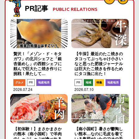
PR記事
PUBLIC RELATIONS
贅沢！「メゾン・ド・キタ
【牛深】最近のたこ焼きの
ガワ」の北川シェフと「銀
タコってぶっちゃけ小さい
杏釜めし」の西館シェフに
なと思った肥後ジャーナル
頼んで巨大たこ焼き作りに
は巨大たこ焼きを作るため
挑戦！果たして…
にタコ漁に出た！
グルメ
PR
地産地消
PR
地域
特集
地産地消
2026.07.24
2026.07.10
【初体験！】まさかまさか
【南小国町】暑さが鬱陶し
の熊本（南小国町）で羊肉
い熊本…なのに毛皮を着て
のしゃぶしゃぶが食べれる
いる集団がいたのでその毛