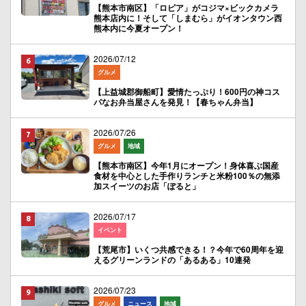
【熊本市南区】「ロピア」がコジマ×ビックカメラ
熊本店内に！そして「しまむら」がイオンタウン西
熊本内に今夏オープン！
2026/07/12
グルメ
【上益城郡御船町】愛情たっぷり！600円の神コス
パなお弁当屋さんを発見！【春ちゃん弁当】
2026/07/26
グルメ
地域
【熊本市南区】今年1月にオープン！身体喜ぶ国産
食材を中心とした手作りランチと米粉100％の無添
加スイーツのお店「ぽると」
2026/07/17
イベント
【荒尾市】いくつ共感できる！？今年で60周年を迎
えるグリーンランドの「あるある」10連発
2026/07/23
グルメ
ニュース
地域