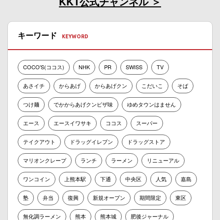
KKT公式チャンネル
キーワード
COCO'S(ココス)
NHK
PR
SWISS
TV
あさイチ
からあげ
からあげクン
こだいこ
そば
つけ麺
でかからあげクンピザ味
ゆめタウンはません
エース
エースイワサキ
ココス
スーパー
テイクアウト
ドラッグイレブン
ドラッグストア
マリオンクレープ
ランチ
ラーメン
リニューアル
ワンコイン
上熊本駅
下通
中央区
人気
嘉島
塾
弁当
復興
新規オープン
期間限定
東区
無化調ラーメン
熊本
熊本城
肥後ジャーナル