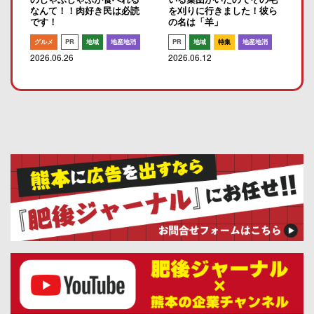
なんて！！肉好き民は必読
を刈りに行きました！彼ら
です！
の名は「羊」
グルメ
PR
地域
地産地消
PR
地域
特集
地産地消
2026.06.26
2026.06.12