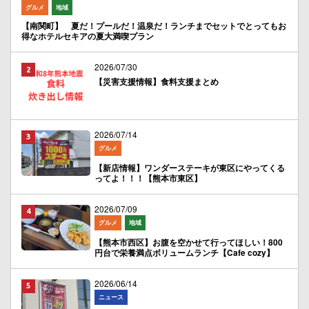
グルメ
地域
【南関町】 夏だ！プールだ！温泉だ！ランチまでセットでとってもお
得なホテルセキアの夏大満喫プラン
2026/07/30
【災害支援情報】食料支援まとめ
2026/07/14
グルメ
【新店情報】ワンダーステーキが東区にやってくる
ってよ！！！【熊本市東区】
2026/07/09
グルメ
地域
【熊本市西区】お腹を空かせて行ってほしい！800
円台で栄養満点ボリュームランチ【Cafe cozy】
2026/06/14
ニュース