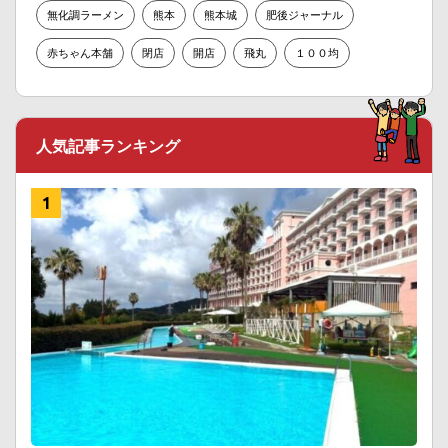
無化調ラーメン
熊本
熊本城
肥後ジャーナル
赤ちゃん本舗
閉店
開店
飛丸
１００均
人気記事ランキング