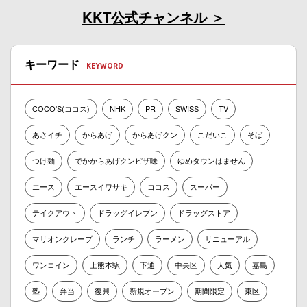
KKT公式チャンネル
キーワード
COCO'S(ココス)
NHK
PR
SWISS
TV
あさイチ
からあげ
からあげクン
こだいこ
そば
つけ麺
でかからあげクンピザ味
ゆめタウンはません
エース
エースイワサキ
ココス
スーパー
テイクアウト
ドラッグイレブン
ドラッグストア
マリオンクレープ
ランチ
ラーメン
リニューアル
ワンコイン
上熊本駅
下通
中央区
人気
嘉島
塾
弁当
復興
新規オープン
期間限定
東区