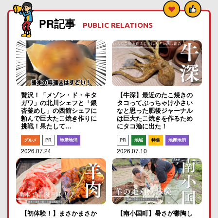
PR記事
PUBLIC RELATIONS
贅沢！「メゾン・ド・キタ
【牛深】最近のたこ焼きの
ガワ」の北川シェフと「銀
タコってぶっちゃけ小さい
杏釜めし」の西館シェフに
なと思った肥後ジャーナル
頼んで巨大たこ焼き作りに
は巨大たこ焼きを作るため
挑戦！果たして…
にタコ漁に出た！
グルメ
PR
地産地消
PR
地域
特集
地産地消
2026.07.24
2026.07.10
【初体験！】まさかまさか
【南小国町】暑さが鬱陶し