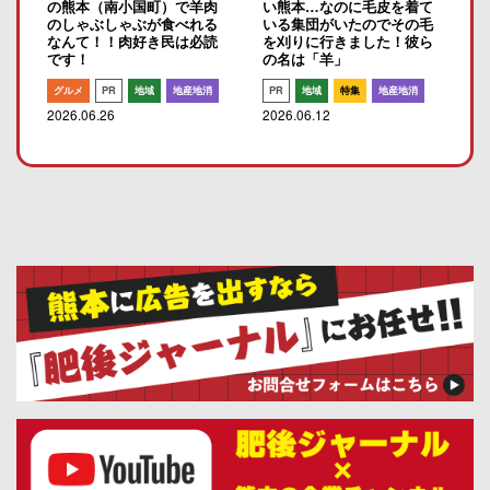
の熊本（南小国町）で羊肉
い熊本…なのに毛皮を着て
のしゃぶしゃぶが食べれる
いる集団がいたのでその毛
なんて！！肉好き民は必読
を刈りに行きました！彼ら
です！
の名は「羊」
グルメ
PR
地域
地産地消
PR
地域
特集
地産地消
2026.06.26
2026.06.12