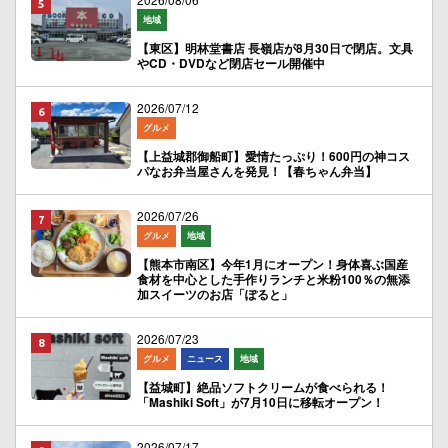
地域
【東区】明林堂書店 長嶺店が8月30日で閉店。文具
やCD・DVDなど閉店セール開催中
2026/07/12
グルメ
【上益城郡御船町】愛情たっぷり！600円の神コス
パなお弁当屋さんを発見！【春ちゃん弁当】
2026/07/26
グルメ
地域
【熊本市南区】今年1月にオープン！身体喜ぶ国産
食材を中心とした手作りランチと米粉100％の無添
加スイーツのお店「ぽると」
2026/07/23
グルメ
ニュース
地域
【益城町】絶品ソフトクリームが食べられる！
「Mashiki Soft」が7月10日に移転オープン！
2026/07/17