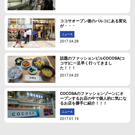
ココサオープン後のパルコにある変化
が・・・
ニュース
2017.04.28
話題のファッションビルCOCOSA(コ
コサ)に一足早く行ってきまし
た！！！
2017.04.25
COCOSAのファッションゾーンにオ
ープンするお店の中で個人的に気にな
るお店を勝手に紹介！！！
ニュース
2017.01.19