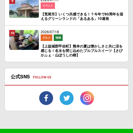
イベント
【荒尾市】いくつ共感できる！？今年で60周年を迎
えるグリーンランドの「あるある」10連発
2026/07/18
グルメ
地域
【上益城郡甲佐町】熊本の夏は懐かしさと共に涼を
感じる！名水を閉じ込めたプルプルスイーツ【さび
かふぇ・山ぼうしの樹】
公式SNS