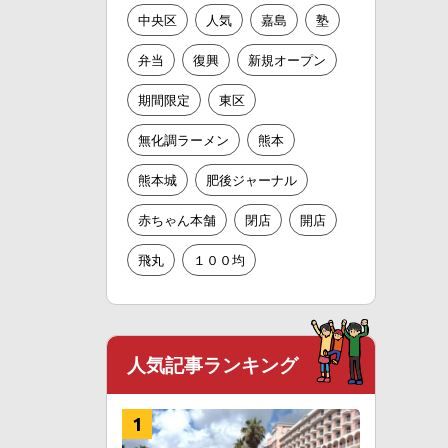
中央区
人気
嘉島
塾
弁当
復興
新規オープン
期間限定
東区
無化調ラーメン
熊本
熊本城
肥後ジャーナル
赤ちゃん本舗
閉店
開店
飛丸
１００均
人気記事ランキング