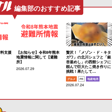
編集部のおすすめ記事
食料支援
【お知らせ】令和8年熊本
贅沢！「メゾン・ド・キタ
地震情報に関して【避難
ガワ」の北川シェフと「銀
所】
杏釜めし」の西館シェフに
頼んで巨大たこ焼き作りに
2026.07.29
挑戦！果たして…
グルメ
PR
地産地消
2026.07.24