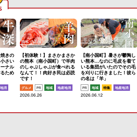
S
こ焼きの
【初体験！】まさかまさか
【南小国町】暑さが鬱陶し
け小さい
の熊本（南小国町）で羊肉
い熊本…なのに毛皮を着て
ャーナル
のしゃぶしゃぶが食べれる
いる集団がいたのでその毛
作るため
なんて！！肉好き民は必読
を刈りに行きました！彼ら
です！
の名は「羊」
地消
グルメ
PR
地域
地産地消
PR
地域
特集
地産地消
2026.06.26
2026.06.12