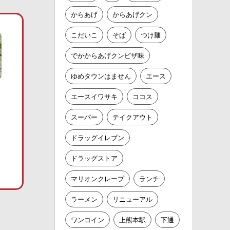
からあげ
からあげクン
こだいこ
そば
つけ麺
でかからあげクンピザ味
ゆめタウンはません
エース
エースイワサキ
ココス
スーパー
テイクアウト
ドラッグイレブン
ドラッグストア
マリオンクレープ
ランチ
ラーメン
リニューアル
ワンコイン
上熊本駅
下通