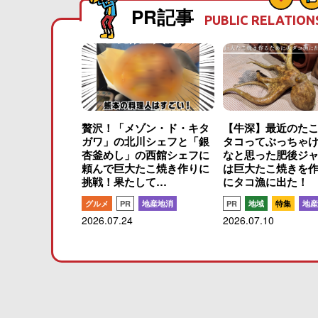
PR記事
PUBLIC RELATION
贅沢！「メゾン・ド・キタ
【牛深】最近のた
ガワ」の北川シェフと「銀
タコってぶっちゃ
杏釜めし」の西館シェフに
なと思った肥後ジ
頼んで巨大たこ焼き作りに
は巨大たこ焼きを
挑戦！果たして…
にタコ漁に出た！
グルメ
PR
地産地消
PR
地域
特集
地産
2026.07.24
2026.07.10