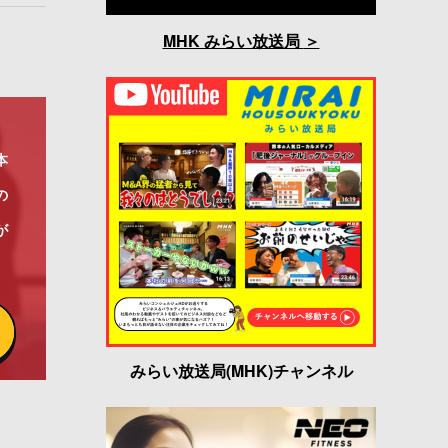
MHK みらい放送局
本
の
が
みらい放送局(MHK)チャンネル