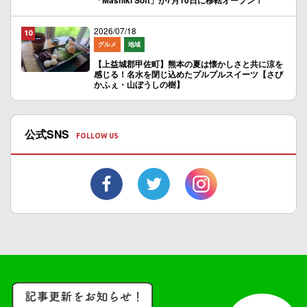
「Mashiki Soft」が7月10日に移転オープン！
2026/07/18
グルメ
地域
【上益城郡甲佐町】熊本の夏は懐かしさと共に涼を
感じる！名水を閉じ込めたプルプルスイーツ【さび
かふぇ・山ぼうしの樹】
公式SNS