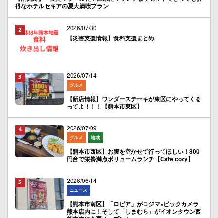
得なホテルセキアの夏大満喫プラン
2026/07/30
【災害支援情報】食料支援まとめ
2026/07/14
グルメ
【新店情報】ワンダーステーキが東区にやってくる
ってよ！！！【熊本市東区】
2026/07/09
グルメ
地域
【熊本市西区】お腹を空かせて行ってほしい！800
円台で栄養満点ボリュームランチ【Cafe cozy】
2026/06/14
ニュース
【熊本市南区】「ロピア」がコジマ×ビックカメラ
熊本店内に！そして「しまむら」がイオンタウン西