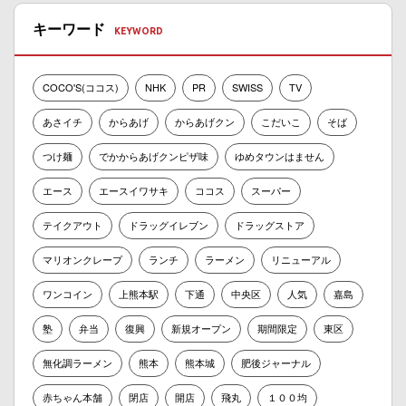
キーワード
COCO'S(ココス)
NHK
PR
SWISS
TV
あさイチ
からあげ
からあげクン
こだいこ
そば
つけ麺
でかからあげクンピザ味
ゆめタウンはません
エース
エースイワサキ
ココス
スーパー
テイクアウト
ドラッグイレブン
ドラッグストア
マリオンクレープ
ランチ
ラーメン
リニューアル
ワンコイン
上熊本駅
下通
中央区
人気
嘉島
塾
弁当
復興
新規オープン
期間限定
東区
無化調ラーメン
熊本
熊本城
肥後ジャーナル
赤ちゃん本舗
閉店
開店
飛丸
１００均