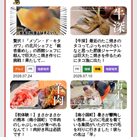
贅沢！「メゾン・ド・キタ
【牛深】最近のたこ焼きの
ガワ」の北川シェフと「銀
タコってぶっちゃけ小さい
杏釜めし」の西館シェフに
なと思った肥後ジャーナル
頼んで巨大たこ焼き作りに
は巨大たこ焼きを作るため
挑戦！果たして…
にタコ漁に出た！
グルメ
PR
地産地消
PR
地域
特集
地産地消
2026.07.24
2026.07.10
【初体験！】まさかまさか
【南小国町】暑さが鬱陶し
の熊本（南小国町）で羊肉
い熊本…なのに毛皮を着て
のしゃぶしゃぶが食べれる
いる集団がいたのでその毛
なんて！！肉好き民は必読
を刈りに行きました！彼ら
です！
の名は「羊」