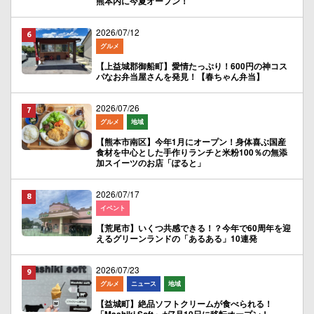
熊本内に今夏オープン！
2026/07/12
グルメ
【上益城郡御船町】愛情たっぷり！600円の神コス
パなお弁当屋さんを発見！【春ちゃん弁当】
2026/07/26
グルメ
地域
【熊本市南区】今年1月にオープン！身体喜ぶ国産
食材を中心とした手作りランチと米粉100％の無添
加スイーツのお店「ぽると」
2026/07/17
イベント
【荒尾市】いくつ共感できる！？今年で60周年を迎
えるグリーンランドの「あるある」10連発
2026/07/23
グルメ
ニュース
地域
【益城町】絶品ソフトクリームが食べられる！