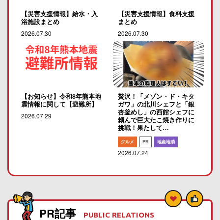
【災害支援情報】給水・入
【災害支援情報】食料支援
浴施設まとめ
まとめ
2026.07.30
2026.07.30
【お知らせ】令和8年熊本地
贅沢！「メゾン・ド・キタ
震情報に関して【避難所】
ガワ」の北川シェフと「銀
杏釜めし」の西館シェフに
2026.07.29
頼んで巨大たこ焼き作りに
挑戦！果たして…
グルメ
PR
地産地消
2026.07.24
PR記事
PUBLIC RELATIONS