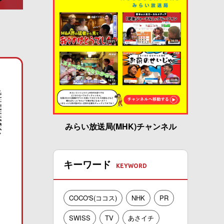
みらい放送局(MHK)チャンネル
キーワード
COCO'S(ココス)
NHK
PR
SWISS
TV
あさイチ