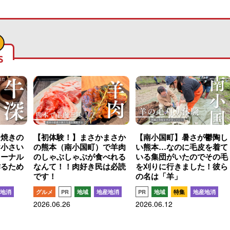
S
こ焼きの
【初体験！】まさかまさか
【南小国町】暑さが鬱陶し
け小さい
の熊本（南小国町）で羊肉
い熊本…なのに毛皮を着て
ャーナル
のしゃぶしゃぶが食べれる
いる集団がいたのでその毛
作るため
なんて！！肉好き民は必読
を刈りに行きました！彼ら
です！
の名は「羊」
地消
グルメ
PR
地域
地産地消
PR
地域
特集
地産地消
2026.06.26
2026.06.12