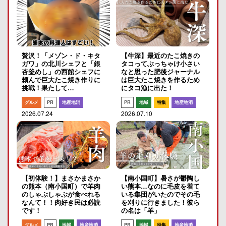
贅沢！「メゾン・ド・キタ
【牛深】最近のたこ焼きの
ガワ」の北川シェフと「銀
タコってぶっちゃけ小さい
杏釜めし」の西館シェフに
なと思った肥後ジャーナル
頼んで巨大たこ焼き作りに
は巨大たこ焼きを作るため
挑戦！果たして…
にタコ漁に出た！
グルメ
PR
地産地消
PR
地域
特集
地産地消
2026.07.24
2026.07.10
【初体験！】まさかまさか
【南小国町】暑さが鬱陶し
の熊本（南小国町）で羊肉
い熊本…なのに毛皮を着て
のしゃぶしゃぶが食べれる
いる集団がいたのでその毛
なんて！！肉好き民は必読
を刈りに行きました！彼ら
です！
の名は「羊」
グルメ
PR
地域
地産地消
PR
地域
特集
地産地消