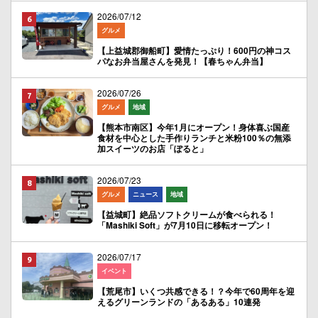
2026/07/12
グルメ
【上益城郡御船町】愛情たっぷり！600円の神コス
パなお弁当屋さんを発見！【春ちゃん弁当】
2026/07/26
グルメ
地域
【熊本市南区】今年1月にオープン！身体喜ぶ国産
食材を中心とした手作りランチと米粉100％の無添
加スイーツのお店「ぽると」
2026/07/23
グルメ
ニュース
地域
【益城町】絶品ソフトクリームが食べられる！
「Mashiki Soft」が7月10日に移転オープン！
2026/07/17
イベント
【荒尾市】いくつ共感できる！？今年で60周年を迎
えるグリーンランドの「あるある」10連発