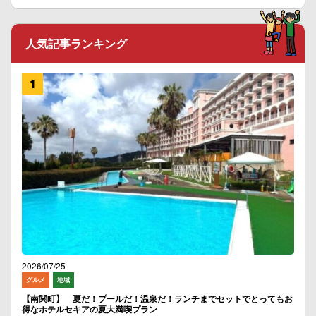
人気記事ランキング
2026/07/25
グルメ
地域
【南関町】 夏だ！プールだ！温泉だ！ランチまでセットでとってもお
得なホテルセキアの夏大満喫プラン