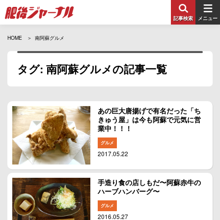
記事検索
メニュー
HOME
南阿蘇グルメ
タグ: 南阿蘇グルメの記事一覧
あの巨大唐揚げで有名だった「ち
きゅう屋」は今も阿蘇で元気に営
業中！！！
グルメ
2017.05.22
手造り食の店しもだ〜阿蘇赤牛の
ハーブハンバーグ〜
グルメ
2016.05.27