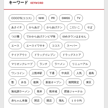
キーワード
COCO'S(ココス)
NHK
PR
SWISS
TV
あさイチ
からあげ
からあげクン
こだいこ
そば
つけ麺
でかからあげクンピザ味
ゆめタウンはません
エース
エースイワサキ
ココス
スーパー
テイクアウト
ドラッグイレブン
ドラッグストア
マリオンクレープ
ランチ
ラーメン
リニューアル
ワンコイン
上熊本駅
下通
中央区
人気
嘉島
塾
弁当
復興
新規オープン
期間限定
東区
無化調ラーメン
熊本
熊本城
肥後ジャーナル
赤ちゃん本舗
閉店
開店
飛丸
１００均