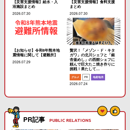
【災害支援情報】給水・入
【災害支援情報】食料支援
浴施設まとめ
まとめ
2026.07.30
2026.07.30
【お知らせ】令和8年熊本地
贅沢！「メゾン・ド・キタ
震情報に関して【避難所】
ガワ」の北川シェフと「銀
杏釜めし」の西館シェフに
2026.07.29
頼んで巨大たこ焼き作りに
挑戦！果たして…
グルメ
PR
地産地消
2026.07.24
PR記事
PUBLIC RELATIONS