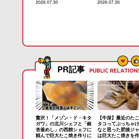
2026.07.30
2026.07.30
PR記事
PUBLIC RELATION
贅沢！「メゾン・ド・キタ
【牛深】最近のた
ガワ」の北川シェフと「銀
タコってぶっちゃ
杏釜めし」の西館シェフに
なと思った肥後ジ
頼んで巨大たこ焼き作りに
は巨大たこ焼きを