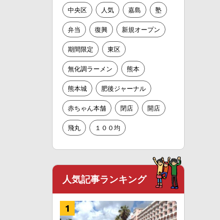
中央区
人気
嘉島
塾
弁当
復興
新規オープン
期間限定
東区
無化調ラーメン
熊本
熊本城
肥後ジャーナル
赤ちゃん本舗
閉店
開店
飛丸
１００均
人気記事ランキング