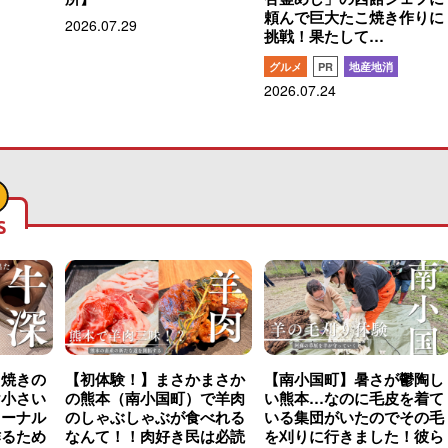
頼んで巨大たこ焼き作りに
2026.07.29
挑戦！果たして…
グルメ
PR
地産地消
2026.07.24
S
こ焼きの
【初体験！】まさかまさか
【南小国町】暑さが鬱陶し
け小さい
の熊本（南小国町）で羊肉
い熊本…なのに毛皮を着て
ャーナル
のしゃぶしゃぶが食べれる
いる集団がいたのでその毛
作るため
なんて！！肉好き民は必読
を刈りに行きました！彼ら