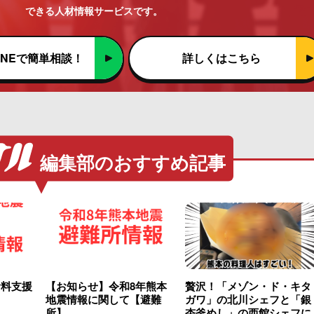
できる人材情報サービスです。
INEで簡単相談！
詳しくはこちら
編集部のおすすめ記事
食料支援
【お知らせ】令和8年熊本
贅沢！「メゾン・ド・キタ
地震情報に関して【避難
ガワ」の北川シェフと「銀
所】
杏釜めし」の西館シェフに