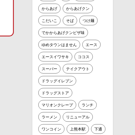
からあげ
からあげクン
こだいこ
そば
つけ麺
でかからあげクンピザ味
ゆめタウンはません
エース
エースイワサキ
ココス
スーパー
テイクアウト
ドラッグイレブン
ドラッグストア
マリオンクレープ
ランチ
ラーメン
リニューアル
ワンコイン
上熊本駅
下通