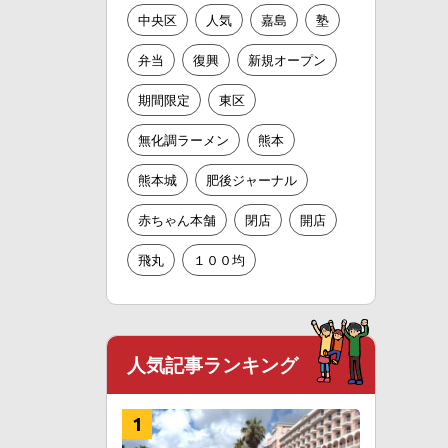
中央区
人気
嘉島
塾
弁当
復興
新規オープン
期間限定
東区
無化調ラーメン
熊本
熊本城
肥後ジャーナル
赤ちゃん本舗
閉店
開店
飛丸
１００均
人気記事ランキング