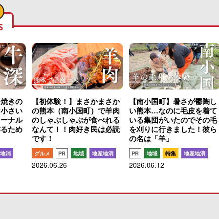
S
こ焼きの
【初体験！】まさかまさか
【南小国町】暑さが鬱陶し
け小さい
の熊本（南小国町）で羊肉
い熊本…なのに毛皮を着て
ャーナル
のしゃぶしゃぶが食べれる
いる集団がいたのでその毛
作るため
なんて！！肉好き民は必読
を刈りに行きました！彼ら
です！
の名は「羊」
地消
グルメ
PR
地域
地産地消
PR
地域
特集
地産地消
2026.06.26
2026.06.12