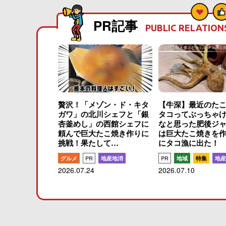
PR記事
PUBLIC RELATION
贅沢！「メゾン・ド・キタ
【牛深】最近のた
ガワ」の北川シェフと「銀
タコってぶっちゃ
杏釜めし」の西館シェフに
なと思った肥後ジ
頼んで巨大たこ焼き作りに
は巨大たこ焼きを
挑戦！果たして…
にタコ漁に出た！
グルメ
PR
地産地消
PR
地域
特集
地産
2026.07.24
2026.07.10