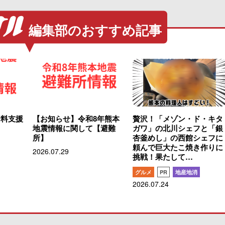
編集部のおすすめ記事
食料支援
【お知らせ】令和8年熊本
贅沢！「メゾン・ド・キタ
地震情報に関して【避難
ガワ」の北川シェフと「銀
所】
杏釜めし」の西館シェフに
頼んで巨大たこ焼き作りに
2026.07.29
挑戦！果たして…
グルメ
PR
地産地消
2026.07.24