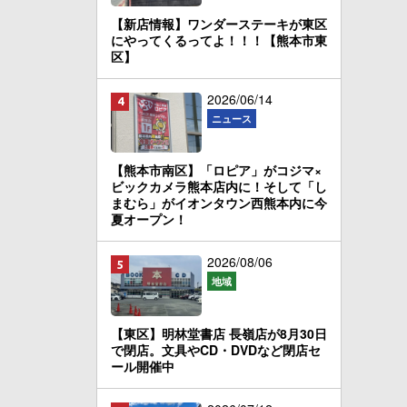
【新店情報】ワンダーステーキが東区
にやってくるってよ！！！【熊本市東
区】
2026/06/14
ニュース
【熊本市南区】「ロピア」がコジマ×
ビックカメラ熊本店内に！そして「し
まむら」がイオンタウン西熊本内に今
夏オープン！
2026/08/06
地域
【東区】明林堂書店 長嶺店が8月30日
で閉店。文具やCD・DVDなど閉店セ
ール開催中