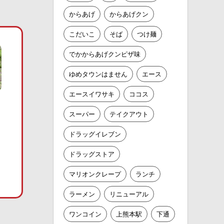
からあげ
からあげクン
こだいこ
そば
つけ麺
でかからあげクンピザ味
ゆめタウンはません
エース
エースイワサキ
ココス
スーパー
テイクアウト
ドラッグイレブン
ドラッグストア
マリオンクレープ
ランチ
ラーメン
リニューアル
ワンコイン
上熊本駅
下通