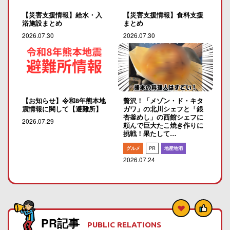
【災害支援情報】給水・入
【災害支援情報】食料支援
浴施設まとめ
まとめ
2026.07.30
2026.07.30
【お知らせ】令和8年熊本地
贅沢！「メゾン・ド・キタ
震情報に関して【避難所】
ガワ」の北川シェフと「銀
杏釜めし」の西館シェフに
2026.07.29
頼んで巨大たこ焼き作りに
挑戦！果たして…
グルメ
PR
地産地消
2026.07.24
PR記事
PUBLIC RELATIONS