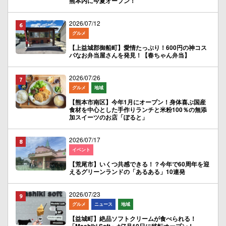
熊本内に今夏オープン！
2026/07/12
グルメ
【上益城郡御船町】愛情たっぷり！600円の神コス
パなお弁当屋さんを発見！【春ちゃん弁当】
2026/07/26
グルメ
地域
【熊本市南区】今年1月にオープン！身体喜ぶ国産
食材を中心とした手作りランチと米粉100％の無添
加スイーツのお店「ぽると」
2026/07/17
イベント
【荒尾市】いくつ共感できる！？今年で60周年を迎
えるグリーンランドの「あるある」10連発
2026/07/23
グルメ
ニュース
地域
【益城町】絶品ソフトクリームが食べられる！