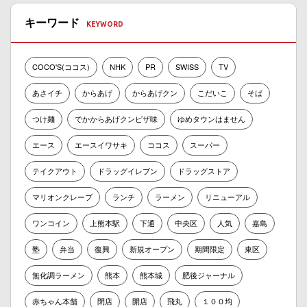
キーワード
COCO'S(ココス)
NHK
PR
SWISS
TV
あさイチ
からあげ
からあげクン
こだいこ
そば
つけ麺
でかからあげクンピザ味
ゆめタウンはません
エース
エースイワサキ
ココス
スーパー
テイクアウト
ドラッグイレブン
ドラッグストア
マリオンクレープ
ランチ
ラーメン
リニューアル
ワンコイン
上熊本駅
下通
中央区
人気
嘉島
塾
弁当
復興
新規オープン
期間限定
東区
無化調ラーメン
熊本
熊本城
肥後ジャーナル
赤ちゃん本舗
閉店
開店
飛丸
１００均