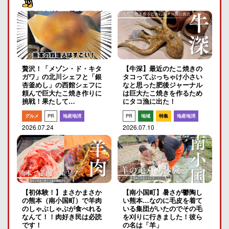
贅沢！「メゾン・ド・キタ
【牛深】最近のたこ焼きの
ガワ」の北川シェフと「銀
タコってぶっちゃけ小さい
杏釜めし」の西館シェフに
なと思った肥後ジャーナル
頼んで巨大たこ焼き作りに
は巨大たこ焼きを作るため
挑戦！果たして…
にタコ漁に出た！
グルメ
PR
地産地消
PR
地域
特集
地産地消
2026.07.24
2026.07.10
【初体験！】まさかまさか
【南小国町】暑さが鬱陶し
の熊本（南小国町）で羊肉
い熊本…なのに毛皮を着て
のしゃぶしゃぶが食べれる
いる集団がいたのでその毛
なんて！！肉好き民は必読
を刈りに行きました！彼ら
です！
の名は「羊」