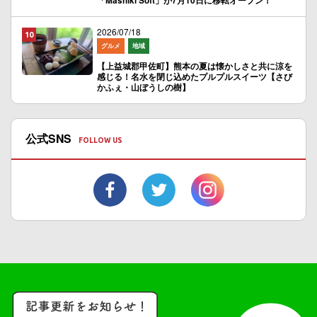
「Mashiki Soft」が7月10日に移転オープン！
2026/07/18
グルメ
地域
【上益城郡甲佐町】熊本の夏は懐かしさと共に涼を
感じる！名水を閉じ込めたプルプルスイーツ【さび
かふぇ・山ぼうしの樹】
公式SNS