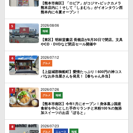
【熊本市南区】「ロピア」がコジマ×ビックカメラ
熊本店内に！そして「しまむら」がイオンタウン西
熊本内に今夏オープン！
2026/08/06
地域
【東区】明林堂書店 長嶺店が8月30日で閉店。文具
やCD・DVDなど閉店セール開催中
2026/07/12
グルメ
【上益城郡御船町】愛情たっぷり！600円の神コス
パなお弁当屋さんを発見！【春ちゃん弁当】
2026/07/26
グルメ
地域
【熊本市南区】今年1月にオープン！身体喜ぶ国産
食材を中心とした手作りランチと米粉100％の無添
加スイーツのお店「ぽると」
2026/07/23
グルメ
ニュース
地域