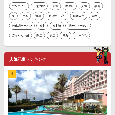
ワンコイン
上熊本駅
下通
中央区
人気
嘉島
塾
弁当
復興
新規オープン
期間限定
東区
無化調ラーメン
熊本
熊本城
肥後ジャーナル
赤ちゃん本舗
閉店
開店
飛丸
１００均
人気記事ランキング