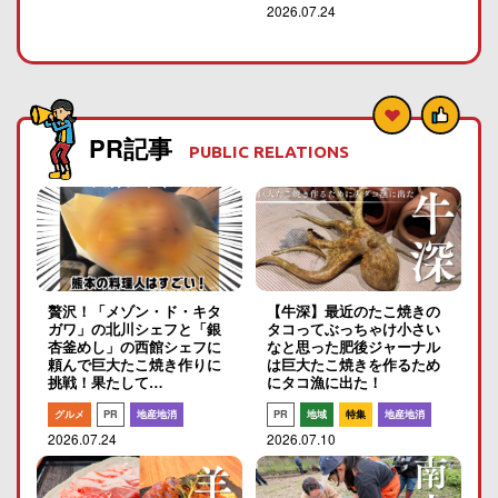
2026.07.24
PR記事
PUBLIC RELATIONS
贅沢！「メゾン・ド・キタ
【牛深】最近のたこ焼きの
ガワ」の北川シェフと「銀
タコってぶっちゃけ小さい
杏釜めし」の西館シェフに
なと思った肥後ジャーナル
頼んで巨大たこ焼き作りに
は巨大たこ焼きを作るため
挑戦！果たして…
にタコ漁に出た！
グルメ
PR
地産地消
PR
地域
特集
地産地消
2026.07.24
2026.07.10