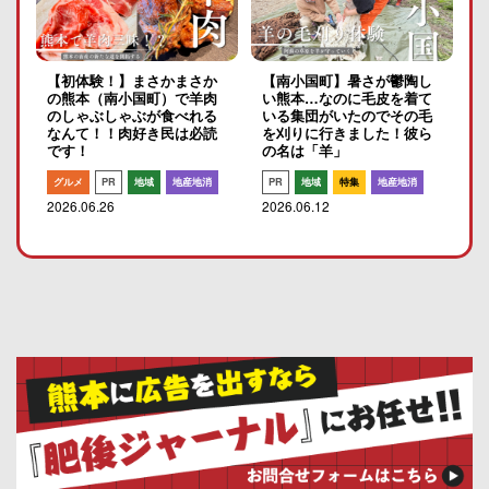
【初体験！】まさかまさか
【南小国町】暑さが鬱陶し
の熊本（南小国町）で羊肉
い熊本…なのに毛皮を着て
のしゃぶしゃぶが食べれる
いる集団がいたのでその毛
なんて！！肉好き民は必読
を刈りに行きました！彼ら
です！
の名は「羊」
グルメ
PR
地域
地産地消
PR
地域
特集
地産地消
2026.06.26
2026.06.12