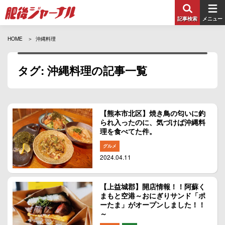
記事検索
メニュー
HOME
沖縄料理
タグ: 沖縄料理の記事一覧
【熊本市北区】焼き鳥の匂いに釣
られ入ったのに、気づけば沖縄料
理を食べてた件。
グルメ
2024.04.11
【上益城郡】開店情報！！阿蘇く
まもと空港～おにぎりサンド「ポ
ーたま」がオープンしました！！
～