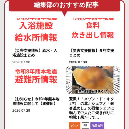
編集部のおすすめ記事
【災害支援情報】給水・入
【災害支援情報】食料支援
浴施設まとめ
まとめ
2026.07.30
2026.07.30
【お知らせ】令和8年熊本地
贅沢！「メゾン・ド・キタ
震情報に関して【避難所】
ガワ」の北川シェフと「銀
杏釜めし」の西館シェフに
2026.07.29
頼んで巨大たこ焼き作りに
挑戦！果たして…
グルメ
PR
地産地消