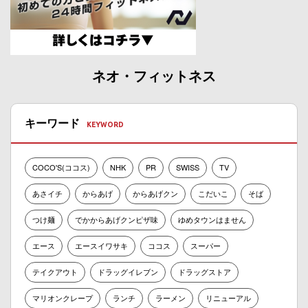
ネオ・フィットネス
キーワード
COCO'S(ココス)
NHK
PR
SWISS
TV
あさイチ
からあげ
からあげクン
こだいこ
そば
つけ麺
でかからあげクンピザ味
ゆめタウンはません
エース
エースイワサキ
ココス
スーパー
テイクアウト
ドラッグイレブン
ドラッグストア
マリオンクレープ
ランチ
ラーメン
リニューアル