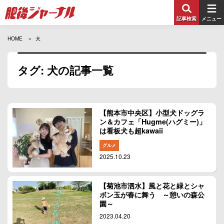
記事検索
メニュー
HOME
犬
タグ: 犬の記事一覧
【熊本市中央区】小型犬ドッグラ
ン＆カフェ「Hugme(ハグミー)」
は看板犬も超kawaii
グルメ
2025.10.23
【菊池市泗水】風と花と緑とシャ
ボン玉が春に舞う ～憩いの森公
園～
2023.04.20