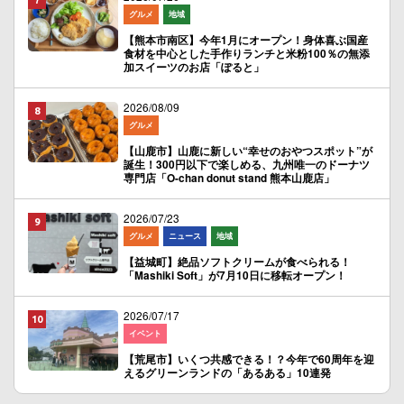
グルメ
地域
【熊本市南区】今年1月にオープン！身体喜ぶ国産
食材を中心とした手作りランチと米粉100％の無添
加スイーツのお店「ぽると」
2026/08/09
グルメ
【山鹿市】山鹿に新しい“幸せのおやつスポット”が
誕生！300円以下で楽しめる、九州唯一のドーナツ
専門店「O-chan donut stand 熊本山鹿店」
2026/07/23
グルメ
ニュース
地域
【益城町】絶品ソフトクリームが食べられる！
「Mashiki Soft」が7月10日に移転オープン！
2026/07/17
イベント
【荒尾市】いくつ共感できる！？今年で60周年を迎
えるグリーンランドの「あるある」10連発