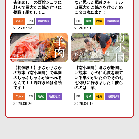
杏釜めし」の西館シェフに
なと思った肥後ジャーナル
頼んで巨大たこ焼き作りに
は巨大たこ焼きを作るため
挑戦！果たして…
にタコ漁に出た！
グルメ
PR
地産地消
PR
地域
特集
地産地消
2026.07.24
2026.07.10
【初体験！】まさかまさか
【南小国町】暑さが鬱陶し
の熊本（南小国町）で羊肉
い熊本…なのに毛皮を着て
のしゃぶしゃぶが食べれる
いる集団がいたのでその毛
なんて！！肉好き民は必読
を刈りに行きました！彼ら
です！
の名は「羊」
グルメ
PR
地域
地産地消
PR
地域
特集
地産地消
2026.06.26
2026.06.12