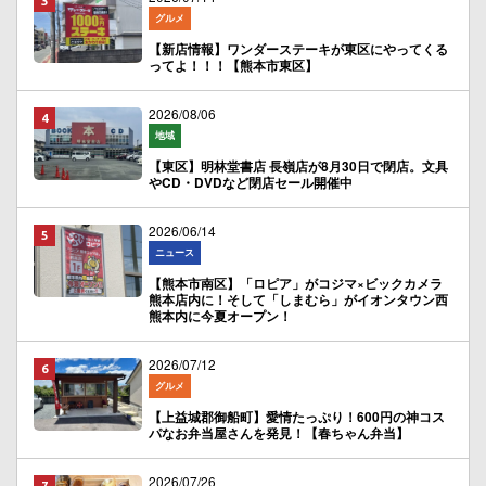
グルメ
【新店情報】ワンダーステーキが東区にやってくる
ってよ！！！【熊本市東区】
2026/08/06
地域
【東区】明林堂書店 長嶺店が8月30日で閉店。文具
やCD・DVDなど閉店セール開催中
2026/06/14
ニュース
【熊本市南区】「ロピア」がコジマ×ビックカメラ
熊本店内に！そして「しまむら」がイオンタウン西
熊本内に今夏オープン！
2026/07/12
グルメ
【上益城郡御船町】愛情たっぷり！600円の神コス
パなお弁当屋さんを発見！【春ちゃん弁当】
2026/07/26