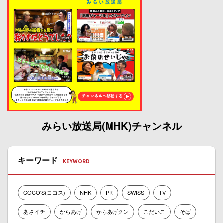
みらい放送局(MHK)チャンネル
キーワード
COCO'S(ココス)
NHK
PR
SWISS
TV
あさイチ
からあげ
からあげクン
こだいこ
そば