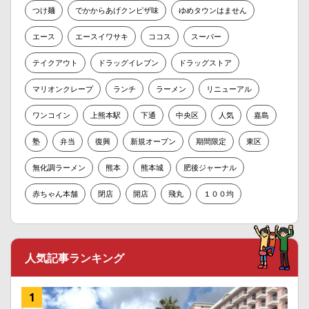
つけ麺
でかからあげクンピザ味
ゆめタウンはません
エース
エースイワサキ
ココス
スーパー
テイクアウト
ドラッグイレブン
ドラッグストア
マリオンクレープ
ランチ
ラーメン
リニューアル
ワンコイン
上熊本駅
下通
中央区
人気
嘉島
塾
弁当
復興
新規オープン
期間限定
東区
無化調ラーメン
熊本
熊本城
肥後ジャーナル
赤ちゃん本舗
閉店
開店
飛丸
１００均
人気記事ランキング