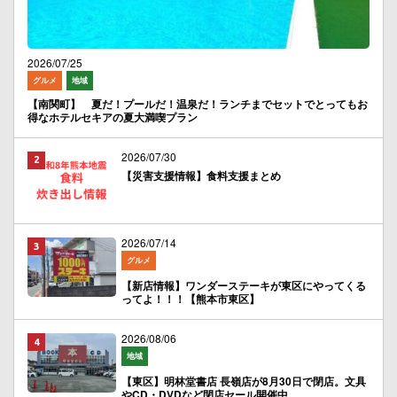
2026/07/25
グルメ
地域
【南関町】 夏だ！プールだ！温泉だ！ランチまでセットでとってもお
得なホテルセキアの夏大満喫プラン
2026/07/30
【災害支援情報】食料支援まとめ
2026/07/14
グルメ
【新店情報】ワンダーステーキが東区にやってくる
ってよ！！！【熊本市東区】
2026/08/06
地域
【東区】明林堂書店 長嶺店が8月30日で閉店。文具
やCD・DVDなど閉店セール開催中