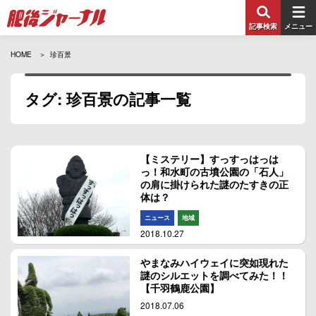
記事検索
メニュー
HOME
珍百景
タグ: 珍百景の記事一覧
【ミステリー】すっすっはっは
っ！和水町の古墳公園の「石人」
の肩に掛けられた謎のたすきの正
体は？
ニュース
地域
2018.10.27
やまなみハイウェイに突如現れた
謎のシルエットを調べてみた！！
【千羽鶴鹿公園】
2018.07.06