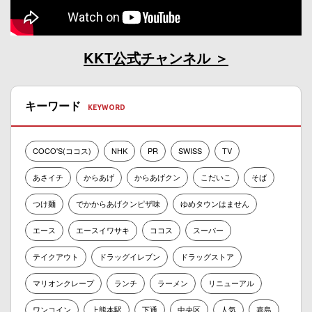
KKT公式チャンネル
キーワード
COCO'S(ココス)
NHK
PR
SWISS
TV
あさイチ
からあげ
からあげクン
こだいこ
そば
つけ麺
でかからあげクンピザ味
ゆめタウンはません
エース
エースイワサキ
ココス
スーパー
テイクアウト
ドラッグイレブン
ドラッグストア
マリオンクレープ
ランチ
ラーメン
リニューアル
ワンコイン
上熊本駅
下通
中央区
人気
嘉島