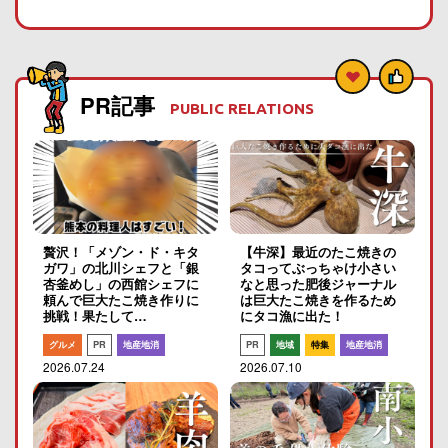
PR記事
PUBLIC RELATIONS
贅沢！「メゾン・ド・キタ
【牛深】最近のたこ焼きの
ガワ」の北川シェフと「銀
タコってぶっちゃけ小さい
杏釜めし」の西館シェフに
なと思った肥後ジャーナル
頼んで巨大たこ焼き作りに
は巨大たこ焼きを作るため
挑戦！果たして…
にタコ漁に出た！
グルメ
PR
地産地消
PR
地域
特集
地産地消
2026.07.24
2026.07.10