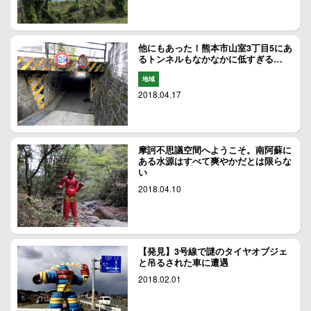
他にもあった！熊本市山室3丁目5にあ
るトンネルもなかなかに低すぎる…
地域
2018.04.17
摩訶不思議空間へようこそ。南阿蘇に
ある水源はすべて爽やかだとは限らな
い
2018.04.10
【発見】3号線で謎のタイヤオブジェ
と吊るされた車に遭遇
2018.02.01