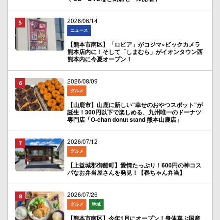
2026/06/14
ニュース
【熊本市南区】「ロピア」がコジマ×ビックカメラ
熊本店内に！そして「しまむら」がイオンタウン西
熊本内に今夏オープン！
2026/08/09
グルメ
【山鹿市】山鹿に新しい“幸せのおやつスポット”が
誕生！300円以下で楽しめる、九州唯一のドーナツ
専門店「O-chan donut stand 熊本山鹿店」
2026/07/12
グルメ
【上益城郡御船町】愛情たっぷり！600円の神コス
パなお弁当屋さんを発見！【春ちゃん弁当】
2026/07/26
グルメ
地域
【熊本市南区】今年1月にオープン！身体喜ぶ国産