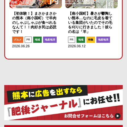
【初体験！】まさかまさか
【南小国町】暑さが鬱陶し
の熊本（南小国町）で羊肉
い熊本…なのに毛皮を着て
のしゃぶしゃぶが食べれる
いる集団がいたのでその毛
なんて！！肉好き民は必読
を刈りに行きました！彼ら
です！
の名は「羊」
グルメ
PR
地域
地産地消
PR
地域
特集
地産地消
2026.06.26
2026.06.12