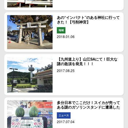
あの“インパクト”のある神社に行って
きた！【弓削神宮】
地域
2018.01.06
【九州道上り】山江SAにて！巨大な
謎の急須を発見！！！
2017.08.25
多分日本でここだけ！スイカが売って
ある謎のガソリンスタンドに遭遇した
ニュース
2017.07.04