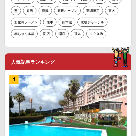
塾
弁当
復興
新規オープン
期間限定
東区
無化調ラーメン
熊本
熊本城
肥後ジャーナル
赤ちゃん本舗
閉店
開店
飛丸
１００均
人気記事ランキング