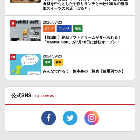
食材を中心とした手作りランチと米粉100％の無添
加スイーツのお店「ぽると」
2026/07/23
グルメ
ニュース
地域
【益城町】絶品ソフトクリームが食べられる！
「Mashiki Soft」が7月10日に移転オープン！
2024/09/23
地域
特集
みんなで作ろう！熊本弁の一覧表【使用例つき】
公式SNS