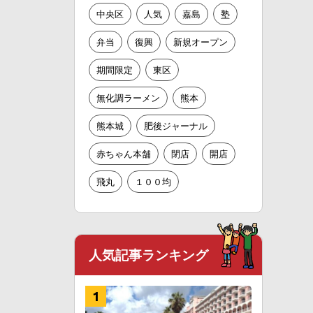
中央区
人気
嘉島
塾
弁当
復興
新規オープン
期間限定
東区
無化調ラーメン
熊本
熊本城
肥後ジャーナル
赤ちゃん本舗
閉店
開店
飛丸
１００均
人気記事ランキング