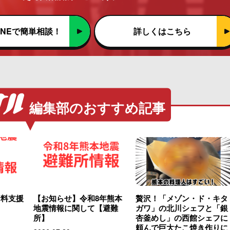
INEで簡単相談！
詳しくはこちら
編集部のおすすめ記事
食料支援
【お知らせ】令和8年熊本
贅沢！「メゾン・ド・キタ
地震情報に関して【避難
ガワ」の北川シェフと「銀
所】
杏釜めし」の西館シェフに
頼んで巨大たこ焼き作りに