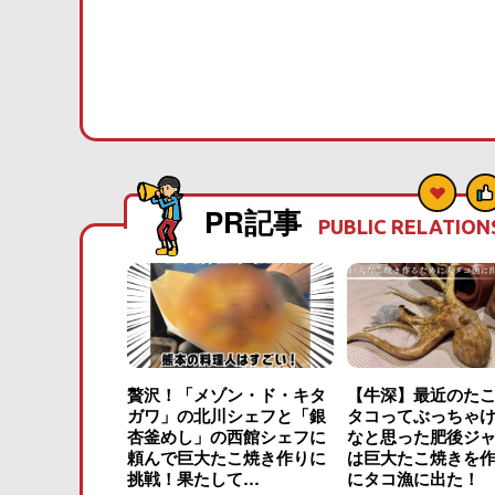
PR記事
PUBLIC RELATION
贅沢！「メゾン・ド・キタ
【牛深】最近のた
ガワ」の北川シェフと「銀
タコってぶっちゃ
杏釜めし」の西館シェフに
なと思った肥後ジ
頼んで巨大たこ焼き作りに
は巨大たこ焼きを
挑戦！果たして…
にタコ漁に出た！