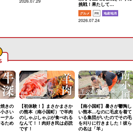
2026.07.29
挑戦！果たして…
グルメ
PR
地産地消
2026.07.24
S
こ焼きの
【初体験！】まさかまさか
【南小国町】暑さが鬱陶し
け小さい
の熊本（南小国町）で羊肉
い熊本…なのに毛皮を着て
ャーナル
のしゃぶしゃぶが食べれる
いる集団がいたのでその毛
作るため
なんて！！肉好き民は必読
を刈りに行きました！彼ら
です！
の名は「羊」