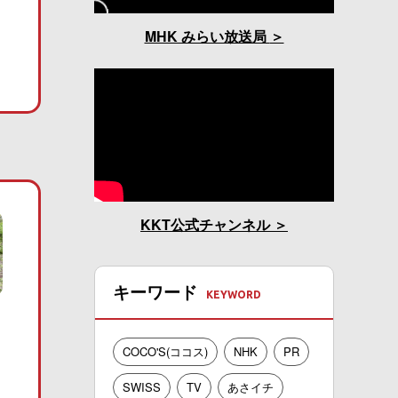
MHK みらい放送局
KKT公式チャンネル
キーワード
COCO'S(ココス)
NHK
PR
SWISS
TV
あさイチ