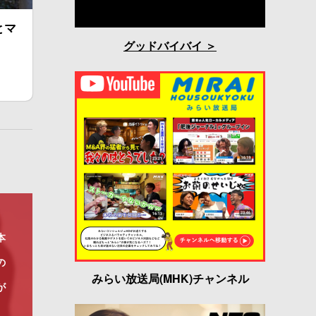
とマ
グッドバイバイ
本
の
みらい放送局(MHK)チャンネル
が