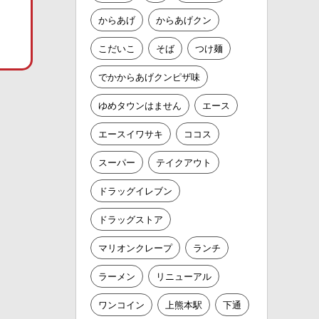
からあげ
からあげクン
こだいこ
そば
つけ麺
でかからあげクンピザ味
ゆめタウンはません
エース
エースイワサキ
ココス
スーパー
テイクアウト
ドラッグイレブン
ドラッグストア
マリオンクレープ
ランチ
ラーメン
リニューアル
ワンコイン
上熊本駅
下通