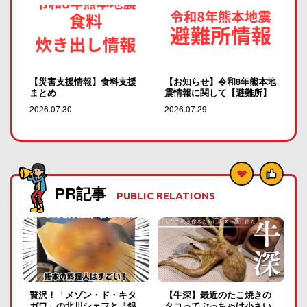
【災害支援情報】食料支援
【お知らせ】令和8年熊本地
まとめ
震情報に関して【避難所】
2026.07.30
2026.07.29
PR記事
PUBLIC RELATIONS
贅沢！「メゾン・ド・キタ
【牛深】最近のたこ焼きの
ガワ」の北川シェフと「銀
タコってぶっちゃけ小さい