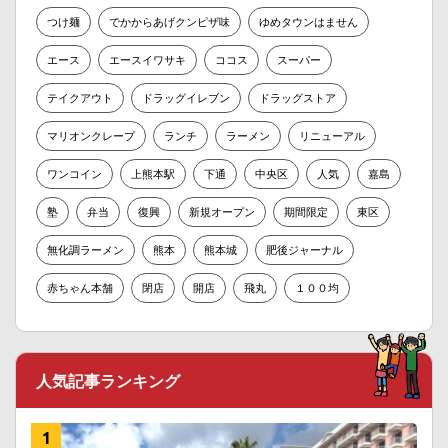
つけ麺
でかからあげクンピザ味
ゆめタウンはません
エース
エースイワサキ
ココス
スーパー
テイクアウト
ドラッグイレブン
ドラッグストア
マリオンクレープ
ランチ
ラーメン
リニューアル
ワンコイン
上熊本駅
下通
中央区
人気
嘉島
塾
弁当
復興
新規オープン
期間限定
東区
無化調ラーメン
熊本
熊本城
肥後ジャーナル
赤ちゃん本舗
閉店
開店
飛丸
１００均
人気記事ランキング