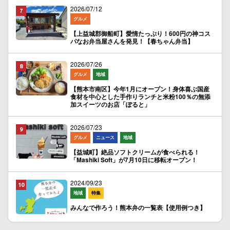
2026/07/12
グルメ
【上益城郡御船町】愛情たっぷり！600円の神コス
パなお弁当屋さんを発見！【春ちゃん弁当】
2026/07/26
グルメ
地域
【熊本市南区】今年1月にオープン！身体喜ぶ国産
食材を中心とした手作りランチと米粉100％の無添
加スイーツのお店「ぽると」
2026/07/23
グルメ
ニュース
地域
【益城町】絶品ソフトクリームが食べられる！
「Mashiki Soft」が7月10日に移転オープン！
2024/09/23
地域
特集
みんなで作ろう！熊本弁の一覧表【使用例つき】