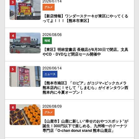
2026/07/14
グルメ
【新店情報】ワンダーステーキが東区にやってくる
ってよ！！！【熊本市東区】
2026/08/06
地域
【東区】明林堂書店 長嶺店が8月30日で閉店。文具
やCD・DVDなど閉店セール開催中
2026/06/14
ニュース
【熊本市南区】「ロピア」がコジマ×ビックカメラ
熊本店内に！そして「しまむら」がイオンタウン西
熊本内に今夏オープン！
2026/08/09
グルメ
【山鹿市】山鹿に新しい“幸せのおやつスポット”が
誕生！300円以下で楽しめる、九州唯一のドーナツ
専門店「O-chan donut stand 熊本山鹿店」