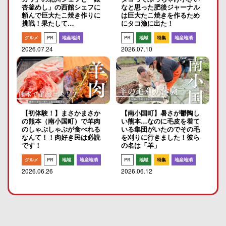
杏釜めし」の西館シェフに
なと思った肥後ジャーナル
頼んで巨大たこ焼き作りに
は巨大たこ焼きを作るため
挑戦！果たして…
にタコ漁に出た！
グルメ
PR
地産地消
PR
地域
特集
地産地消
2026.07.24
2026.07.10
【初体験！】まさかまさか
【南小国町】暑さが鬱陶し
の熊本（南小国町）で羊肉
い熊本…なのに毛皮を着て
のしゃぶしゃぶが食べれる
いる集団がいたのでその毛
なんて！！肉好き民は必読
を刈りに行きました！彼ら
です！
の名は「羊」
グルメ
PR
地域
地産地消
PR
地域
特集
地産地消
2026.06.26
2026.06.12