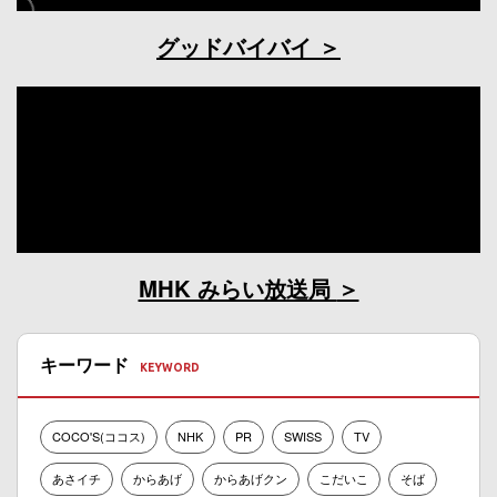
グッドバイバイ
MHK みらい放送局
キーワード
COCO'S(ココス)
NHK
PR
SWISS
TV
あさイチ
からあげ
からあげクン
こだいこ
そば