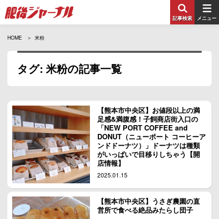
記事検索
メニュー
HOME
米粉
タグ: 米粉の記事一覧
【熊本市中央区】お値段以上の満
足感&満腹感！子飼商店街入口の
「NEW PORT COFFEE and
DONUT（ニューポート コーヒーア
ンドドーナツ）」ドーナツは種類
がいっぱいで目移りしちゃう【開
店情報】
2025.01.15
【熊本市中央区】うさぎ農園の直
営所で食べる絶品みたらし団子