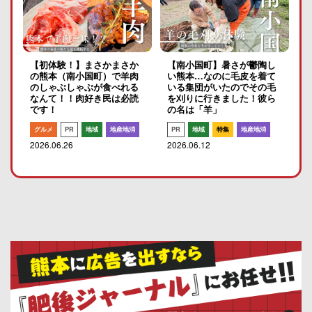
【初体験！】まさかまさか
【南小国町】暑さが鬱陶し
の熊本（南小国町）で羊肉
い熊本…なのに毛皮を着て
のしゃぶしゃぶが食べれる
いる集団がいたのでその毛
なんて！！肉好き民は必読
を刈りに行きました！彼ら
です！
の名は「羊」
グルメ
PR
地域
地産地消
PR
地域
特集
地産地消
2026.06.26
2026.06.12