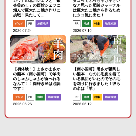
ガワ」の北川シェフと「銀
タコってぶっちゃけ小さい
杏釜めし」の西館シェフに
なと思った肥後ジャーナル
頼んで巨大たこ焼き作りに
は巨大たこ焼きを作るため
挑戦！果たして…
にタコ漁に出た！
グルメ
PR
地産地消
PR
地域
特集
地産地消
2026.07.24
2026.07.10
【初体験！】まさかまさか
【南小国町】暑さが鬱陶し
の熊本（南小国町）で羊肉
い熊本…なのに毛皮を着て
のしゃぶしゃぶが食べれる
いる集団がいたのでその毛
なんて！！肉好き民は必読
を刈りに行きました！彼ら
です！
の名は「羊」
グルメ
PR
地域
地産地消
PR
地域
特集
地産地消
2026.06.26
2026.06.12