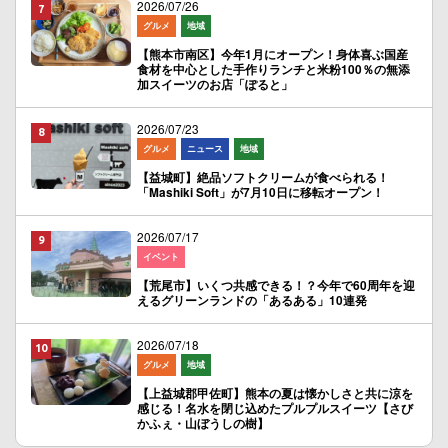
2026/07/26
グルメ
地域
【熊本市南区】今年1月にオープン！身体喜ぶ国産
食材を中心とした手作りランチと米粉100％の無添
加スイーツのお店「ぽると」
2026/07/23
グルメ
ニュース
地域
【益城町】絶品ソフトクリームが食べられる！
「Mashiki Soft」が7月10日に移転オープン！
2026/07/17
イベント
【荒尾市】いくつ共感できる！？今年で60周年を迎
えるグリーンランドの「あるある」10連発
2026/07/18
グルメ
地域
【上益城郡甲佐町】熊本の夏は懐かしさと共に涼を
感じる！名水を閉じ込めたプルプルスイーツ【さび
かふぇ・山ぼうしの樹】