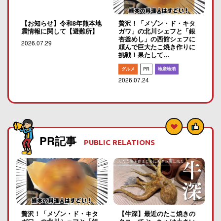
【お知らせ】令和8年熊本地
贅沢！「メゾン・ド・キタ
震情報に関して【避難所】
ガワ」の北川シェフと「銀
杏釜めし」の西館シェフに
2026.07.29
頼んで巨大たこ焼き作りに
挑戦！果たして…
グルメ
PR
地産地消
2026.07.24
PR記事
PUBLIC RELATIONS
贅沢！「メゾン・ド・キタ
【牛深】最近のたこ焼きの