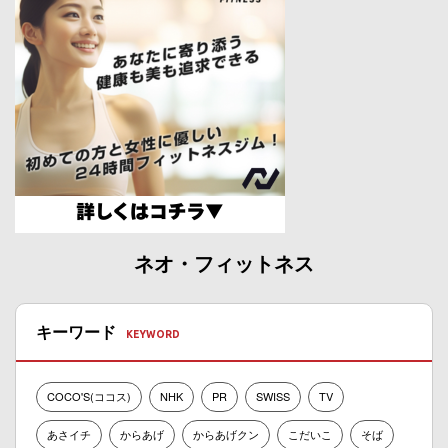
ネオ・フィットネス
キーワード
COCO'S(ココス)
NHK
PR
SWISS
TV
あさイチ
からあげ
からあげクン
こだいこ
そば