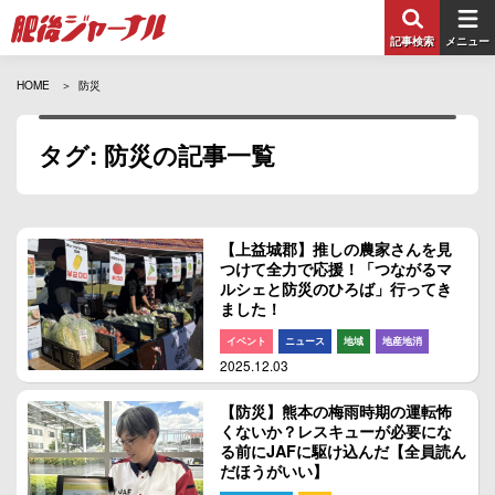
記事検索
メニュー
HOME
防災
タグ: 防災の記事一覧
【上益城郡】推しの農家さんを見
つけて全力で応援！「つながるマ
ルシェと防災のひろば」行ってき
ました！
イベント
ニュース
地域
地産地消
2025.12.03
【防災】熊本の梅雨時期の運転怖
くないか？レスキューが必要にな
る前にJAFに駆け込んだ【全員読ん
だほうがいい】