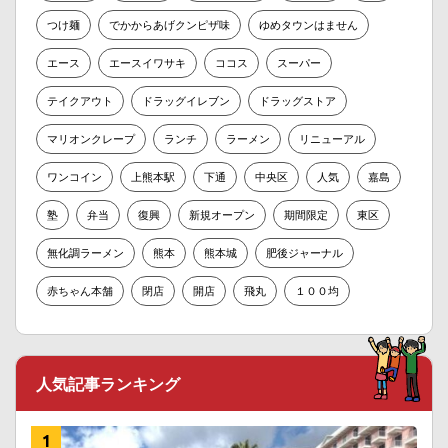
つけ麺
でかからあげクンピザ味
ゆめタウンはません
エース
エースイワサキ
ココス
スーパー
テイクアウト
ドラッグイレブン
ドラッグストア
マリオンクレープ
ランチ
ラーメン
リニューアル
ワンコイン
上熊本駅
下通
中央区
人気
嘉島
塾
弁当
復興
新規オープン
期間限定
東区
無化調ラーメン
熊本
熊本城
肥後ジャーナル
赤ちゃん本舗
閉店
開店
飛丸
１００均
人気記事ランキング