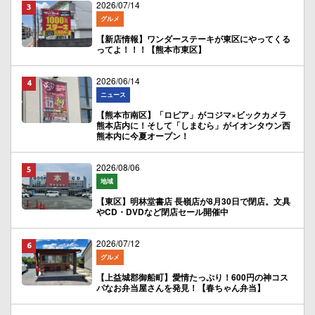
2026/07/14
グルメ
【新店情報】ワンダーステーキが東区にやってくる
ってよ！！！【熊本市東区】
2026/06/14
ニュース
【熊本市南区】「ロピア」がコジマ×ビックカメラ
熊本店内に！そして「しまむら」がイオンタウン西
熊本内に今夏オープン！
2026/08/06
地域
【東区】明林堂書店 長嶺店が8月30日で閉店。文具
やCD・DVDなど閉店セール開催中
2026/07/12
グルメ
【上益城郡御船町】愛情たっぷり！600円の神コス
パなお弁当屋さんを発見！【春ちゃん弁当】