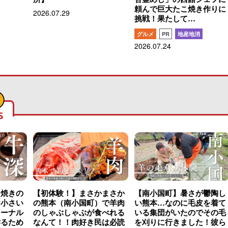
頼んで巨大たこ焼き作りに
2026.07.29
挑戦！果たして…
グルメ
PR
地産地消
2026.07.24
S
こ焼きの
【初体験！】まさかまさか
【南小国町】暑さが鬱陶し
け小さい
の熊本（南小国町）で羊肉
い熊本…なのに毛皮を着て
ャーナル
のしゃぶしゃぶが食べれる
いる集団がいたのでその毛
作るため
なんて！！肉好き民は必読
を刈りに行きました！彼ら