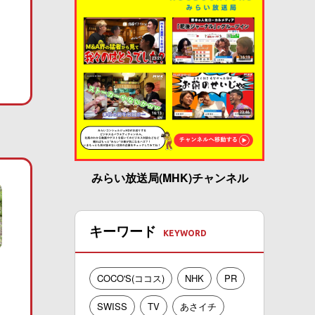
みらい放送局(MHK)チャンネル
キーワード
COCO'S(ココス)
NHK
PR
SWISS
TV
あさイチ