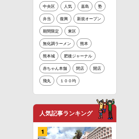
中央区
人気
嘉島
塾
弁当
復興
新規オープン
期間限定
東区
無化調ラーメン
熊本
熊本城
肥後ジャーナル
赤ちゃん本舗
閉店
開店
飛丸
１００均
人気記事ランキング