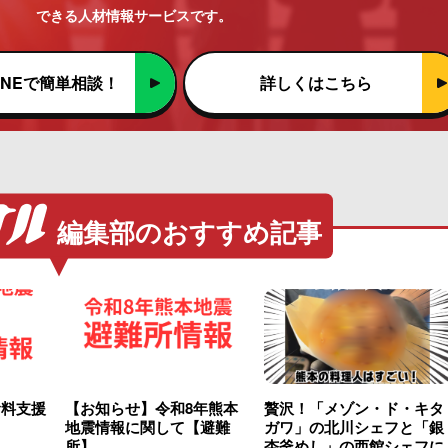
できる人材情報サービスです。
INEで簡単相談！
詳しくはこちら
編集部のおすすめ記事
食料支援
【お知らせ】令和8年熊本
贅沢！「メゾン・ド・キタ
地震情報に関して【避難
ガワ」の北川シェフと「銀
所】
杏釜めし」の西館シェフに