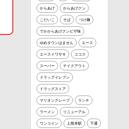
からあげ
からあげクン
こだいこ
そば
つけ麺
でかからあげクンピザ味
ゆめタウンはません
エース
エースイワサキ
ココス
スーパー
テイクアウト
ドラッグイレブン
ドラッグストア
マリオンクレープ
ランチ
ラーメン
リニューアル
ワンコイン
上熊本駅
下通