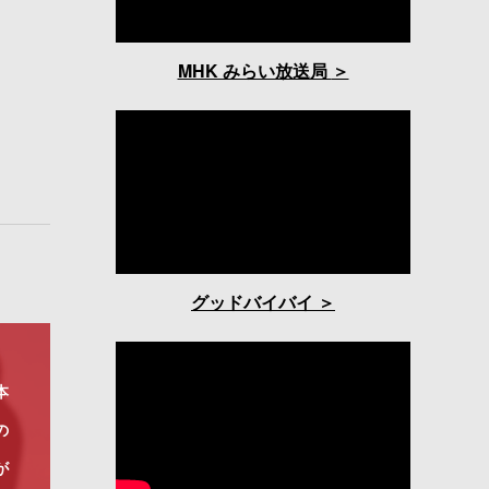
MHK みらい放送局
グッドバイバイ
本
の
が