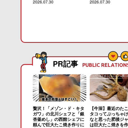
2026.07.30
2026.07.30
PR記事
PUBLIC RELATION
贅沢！「メゾン・ド・キタ
【牛深】最近のた
ガワ」の北川シェフと「銀
タコってぶっちゃ
杏釜めし」の西館シェフに
なと思った肥後ジ
頼んで巨大たこ焼き作りに
は巨大たこ焼きを