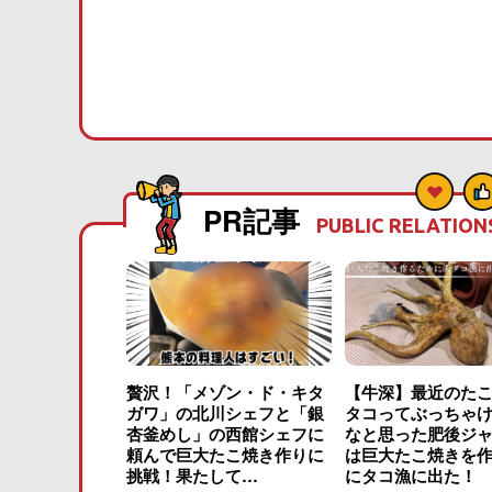
PR記事
PUBLIC RELATION
贅沢！「メゾン・ド・キタ
【牛深】最近のた
ガワ」の北川シェフと「銀
タコってぶっちゃ
杏釜めし」の西館シェフに
なと思った肥後ジ
頼んで巨大たこ焼き作りに
は巨大たこ焼きを
挑戦！果たして…
にタコ漁に出た！