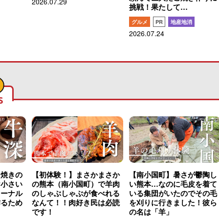
2026.07.29
挑戦！果たして…
グルメ
PR
地産地消
2026.07.24
S
こ焼きの
【初体験！】まさかまさか
【南小国町】暑さが鬱陶し
け小さい
の熊本（南小国町）で羊肉
い熊本…なのに毛皮を着て
ャーナル
のしゃぶしゃぶが食べれる
いる集団がいたのでその毛
作るため
なんて！！肉好き民は必読
を刈りに行きました！彼ら
です！
の名は「羊」