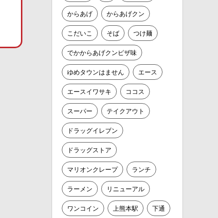
からあげ
からあげクン
こだいこ
そば
つけ麺
でかからあげクンピザ味
ゆめタウンはません
エース
エースイワサキ
ココス
スーパー
テイクアウト
ドラッグイレブン
ドラッグストア
マリオンクレープ
ランチ
ラーメン
リニューアル
ワンコイン
上熊本駅
下通