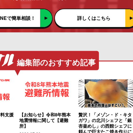
INEで簡単相談！
詳しくはこちら
編集部のおすすめ記事
食料支援
【お知らせ】令和8年熊本
贅沢！「メゾン・ド・キタ
地震情報に関して【避難
ガワ」の北川シェフと「銀
所】
杏釜めし」の西館シェフに
頼んで巨大たこ焼き作りに