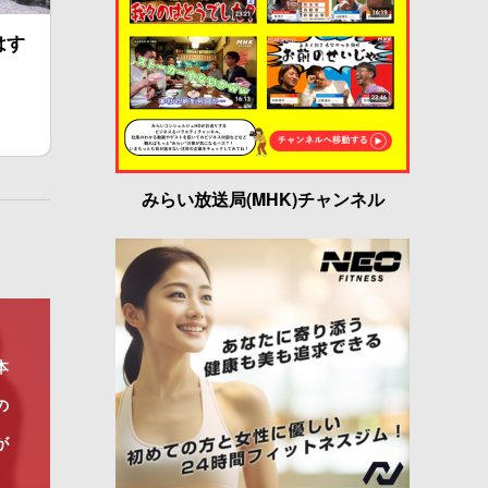
はす
みらい放送局(MHK)チャンネル
本
の
が