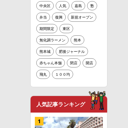
中央区
人気
嘉島
塾
弁当
復興
新規オープン
期間限定
東区
無化調ラーメン
熊本
熊本城
肥後ジャーナル
赤ちゃん本舗
閉店
開店
飛丸
１００均
人気記事ランキング