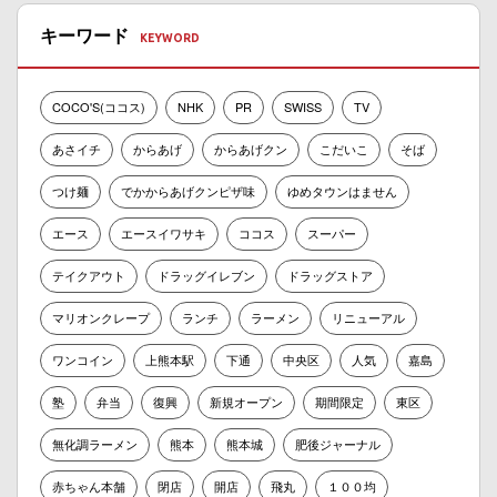
キーワード
COCO'S(ココス)
NHK
PR
SWISS
TV
あさイチ
からあげ
からあげクン
こだいこ
そば
つけ麺
でかからあげクンピザ味
ゆめタウンはません
エース
エースイワサキ
ココス
スーパー
テイクアウト
ドラッグイレブン
ドラッグストア
マリオンクレープ
ランチ
ラーメン
リニューアル
ワンコイン
上熊本駅
下通
中央区
人気
嘉島
塾
弁当
復興
新規オープン
期間限定
東区
無化調ラーメン
熊本
熊本城
肥後ジャーナル
赤ちゃん本舗
閉店
開店
飛丸
１００均