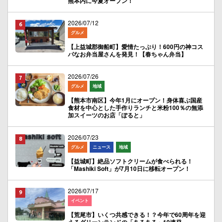
熊本内に今夏オープン！
2026/07/12
グルメ
【上益城郡御船町】愛情たっぷり！600円の神コス
パなお弁当屋さんを発見！【春ちゃん弁当】
2026/07/26
グルメ
地域
【熊本市南区】今年1月にオープン！身体喜ぶ国産
食材を中心とした手作りランチと米粉100％の無添
加スイーツのお店「ぽると」
2026/07/23
グルメ
ニュース
地域
【益城町】絶品ソフトクリームが食べられる！
「Mashiki Soft」が7月10日に移転オープン！
2026/07/17
イベント
【荒尾市】いくつ共感できる！？今年で60周年を迎