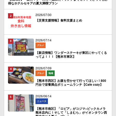
得なホテルセキアの夏大満喫プラン
2026/07/30
【災害支援情報】食料支援まとめ
2026/07/14
グルメ
【新店情報】ワンダーステーキが東区にやってくる
ってよ！！！【熊本市東区】
2026/07/09
グルメ
地域
【熊本市西区】お腹を空かせて行ってほしい！800
円台で栄養満点ボリュームランチ【Cafe cozy】
2026/06/14
ニュース
【熊本市南区】「ロピア」がコジマ×ビックカメラ
熊本店内に！そして「しまむら」がイオンタウン西