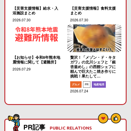
【災害支援情報】給水・入
【災害支援情報】食料支援
浴施設まとめ
まとめ
2026.07.30
2026.07.30
【お知らせ】令和8年熊本地
贅沢！「メゾン・ド・キタ
震情報に関して【避難所】
ガワ」の北川シェフと「銀
杏釜めし」の西館シェフに
2026.07.29
頼んで巨大たこ焼き作りに
挑戦！果たして…
グルメ
PR
地産地消
2026.07.24
PR記事
PUBLIC RELATIONS