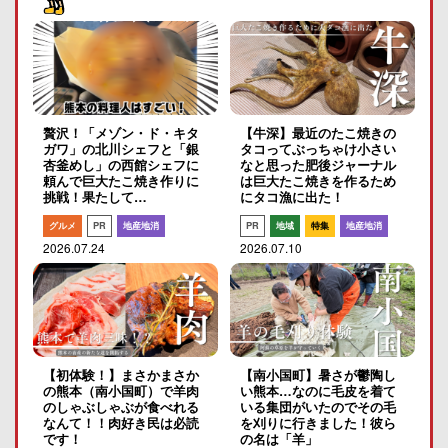
贅沢！「メゾン・ド・キタ
【牛深】最近のたこ焼きの
ガワ」の北川シェフと「銀
タコってぶっちゃけ小さい
杏釜めし」の西館シェフに
なと思った肥後ジャーナル
頼んで巨大たこ焼き作りに
は巨大たこ焼きを作るため
挑戦！果たして…
にタコ漁に出た！
グルメ
PR
地産地消
PR
地域
特集
地産地消
2026.07.24
2026.07.10
【初体験！】まさかまさか
【南小国町】暑さが鬱陶し
の熊本（南小国町）で羊肉
い熊本…なのに毛皮を着て
のしゃぶしゃぶが食べれる
いる集団がいたのでその毛
なんて！！肉好き民は必読
を刈りに行きました！彼ら
です！
の名は「羊」