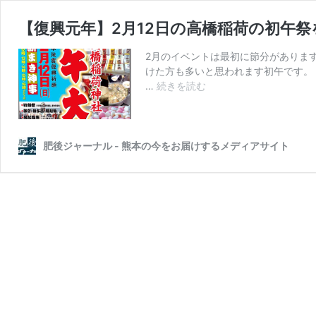
【復興元年】2月12日の高橋稲荷の初午
2月のイベントは最初に節分がありま
けた方も多いと思われます初午です。 
【復
…
続きを読む
興
元
年】
2
肥後ジャーナル - 熊本の今をお届けするメディアサイト
月
12
日
の
高
橋
稲
荷
の
初
午