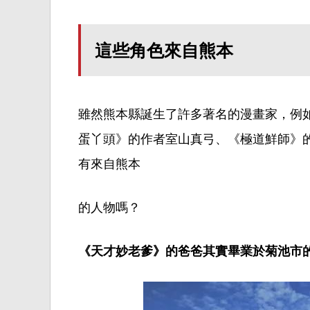
這些角色來自熊本
雖然
熊本縣誕生了許多著名的漫畫家，例如
蛋丫頭》的作者室山真
弓
、《
極道鮮師
》
有
來自
熊本
的人物嗎？
《天才妙老爹》的爸爸其實畢業於菊池市