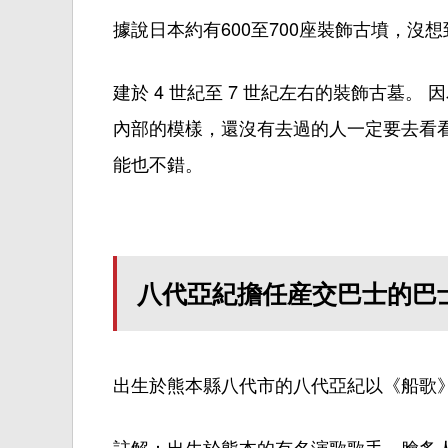
據說日本約有600至700座裝飾古墳，
沒想
建於 4 世紀至 7 世紀左右的裝飾古墓。
因
內部
的模樣
，還沒有去過的人一定要去看
能也不錯。
八代亞紀擔任産交巴士的巴
出
生
於熊本縣八代市的八代亞紀以《船歌
註解：出生於熊本的有名演歌歌手。膾炙