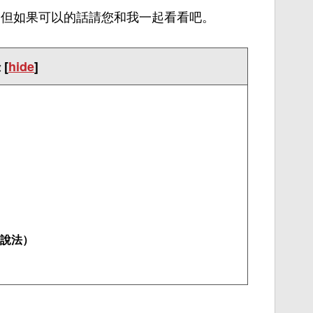
，但如果可以的話請您和我一起看看
吧
。
錄
[
hide
]
說法）