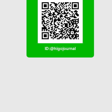
ID:@higojournal