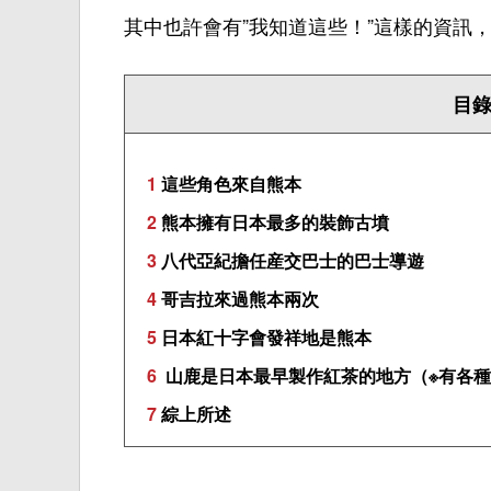
其中也許會有”我知道這些！”這樣的
資訊
目
1
這些角色來自熊本
2
熊本擁有日本最多的裝飾古墳
3
八代亞紀擔任産交巴士的巴士導遊
4
哥吉拉來過熊本兩次
5
日本紅十字會發祥地是熊本
6
山鹿是日本最早製作紅茶的地方（※有各種
7
綜上所述