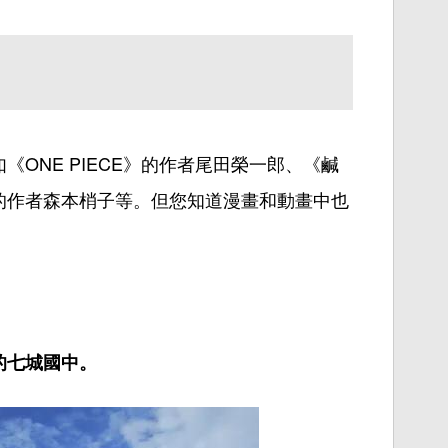
《ONE
PIECE
》的作者尾田榮一郎、《鹹
的作者森本
梢
子
等
。
但
您知道漫畫和動畫中也
的七城國中。