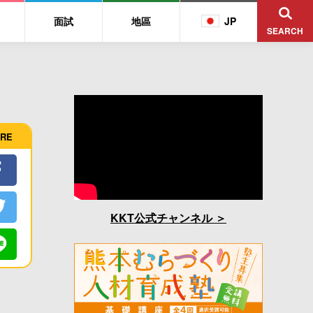
面試
地區
JP
SEARCH
RE
KKT公式チャンネル