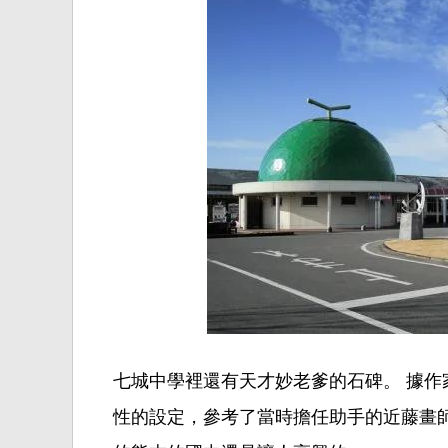
七
城
中學
裡
還有天才
妙老爹
的石碑。 據作
性的設定，參考了當時擔任助手的近藤畫師