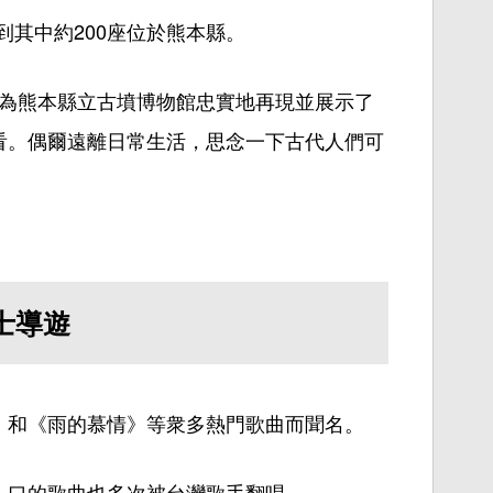
到
其中約200座位於熊本縣。
為
熊本縣立古墳博物館忠實地再現並展示了
看。
偶爾
遠離日常生活，思
念
一下古代人
們
可
士導遊
》和《雨的慕情》等衆多熱門歌曲而聞名。
人口的歌曲也多次被台灣歌手翻唱。