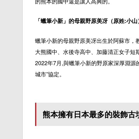
的
熊本的
國中
還是讓人高興的。
「蠟筆小新」的母親野原美冴（原姓:小山
蠟筆小新的母親野原美
冴
出
生
於阿蘇市，
大熊
國中
、水後寺高中、加藤清正女子短
2022年7月,與蠟筆小新的野原家深厚淵源
城市”協定。
熊本擁有日本最多的裝飾古