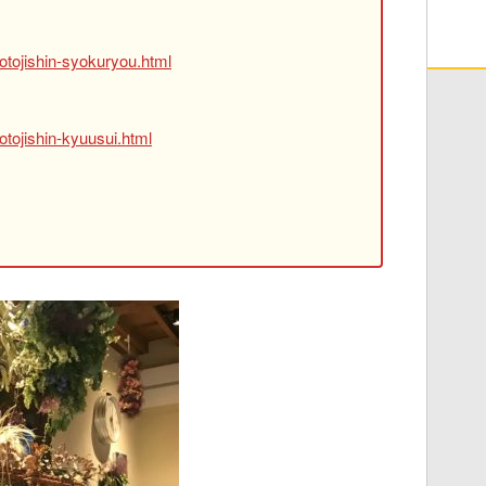
otojishin-syokuryou.html
tojishin-kyuusui.html