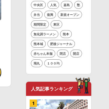
中央区
人気
嘉島
塾
弁当
復興
新規オープン
期間限定
東区
無化調ラーメン
熊本
熊本城
肥後ジャーナル
赤ちゃん本舗
閉店
開店
飛丸
１００均
人気記事ランキング