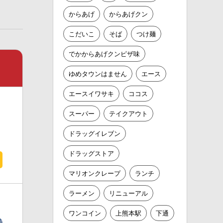
からあげ
からあげクン
こだいこ
そば
つけ麺
でかからあげクンピザ味
ゆめタウンはません
エース
エースイワサキ
ココス
スーパー
テイクアウト
ドラッグイレブン
ドラッグストア
マリオンクレープ
ランチ
ラーメン
リニューアル
ワンコイン
上熊本駅
下通