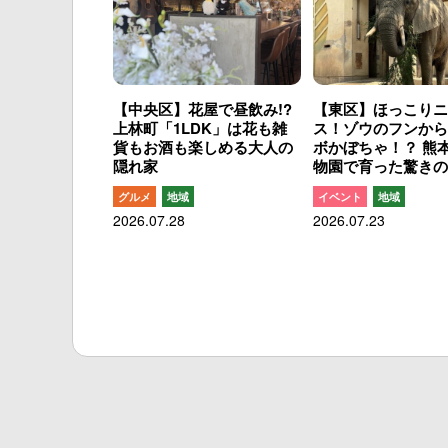
【中央区】花屋で昼飲み!?
【東区】ほっこりニ
上林町「1LDK」は花も雑
ス！ゾウのフンから
貨もお酒も楽しめる大人の
ボかぼちゃ！？ 熊
隠れ家
物園で育った驚きの
グルメ
地域
イベント
地域
2026.07.28
2026.07.23