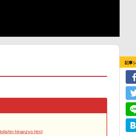
記事
ojishin-hinanzyo.html