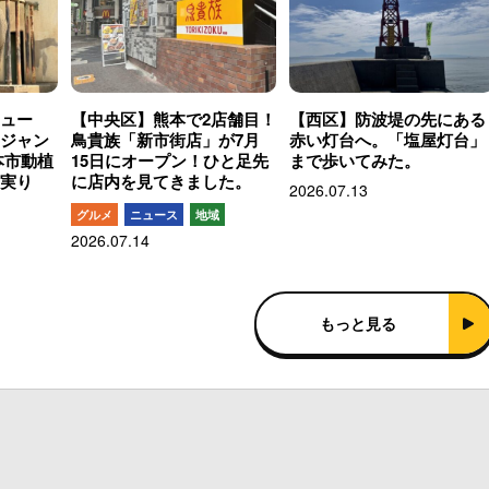
ュー
【中央区】熊本で2店舗目！
【西区】防波堤の先にある
ジャン
鳥貴族「新市街店」が7月
赤い灯台へ。「塩屋灯台」
本市動植
15日にオープン！ひと足先
まで歩いてみた。
実り
に店内を見てきました。
2026.07.13
グルメ
ニュース
地域
2026.07.14
もっと見る