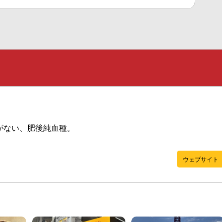
がない、肥後純血種。
ウェブサイト