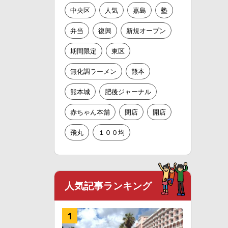
中央区
人気
嘉島
塾
弁当
復興
新規オープン
期間限定
東区
無化調ラーメン
熊本
熊本城
肥後ジャーナル
赤ちゃん本舗
閉店
開店
飛丸
１００均
人気記事ランキング