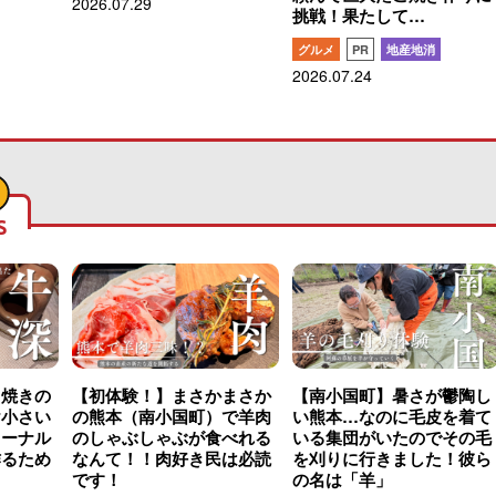
2026.07.29
挑戦！果たして…
グルメ
PR
地産地消
2026.07.24
S
こ焼きの
【初体験！】まさかまさか
【南小国町】暑さが鬱陶し
け小さい
の熊本（南小国町）で羊肉
い熊本…なのに毛皮を着て
ャーナル
のしゃぶしゃぶが食べれる
いる集団がいたのでその毛
作るため
なんて！！肉好き民は必読
を刈りに行きました！彼ら
です！
の名は「羊」