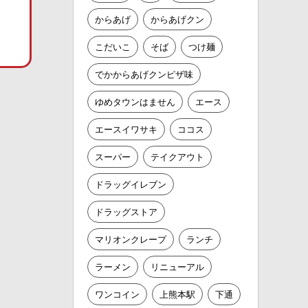
からあげ
からあげクン
こだいこ
そば
つけ麺
でかからあげクンピザ味
ゆめタウンはません
エース
エースイワサキ
ココス
スーパー
テイクアウト
ドラッグイレブン
ドラッグストア
マリオンクレープ
ランチ
ラーメン
リニューアル
ワンコイン
上熊本駅
下通