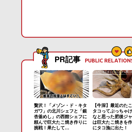
PR記事
PUBLIC RELATION
贅沢！「メゾン・ド・キタ
【牛深】最近のた
ガワ」の北川シェフと「銀
タコってぶっちゃ
杏釜めし」の西館シェフに
なと思った肥後ジ
頼んで巨大たこ焼き作りに
は巨大たこ焼きを
挑戦！果たして…
にタコ漁に出た！