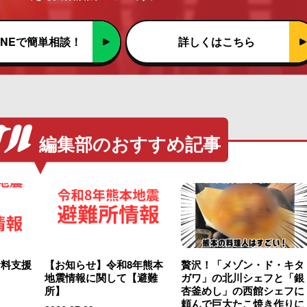
INEで簡単相談！
詳しくはこちら
編集部のおすすめ記事
食料支援
【お知らせ】令和8年熊本
贅沢！「メゾン・ド・キタ
地震情報に関して【避難
ガワ」の北川シェフと「銀
所】
杏釜めし」の西館シェフに
頼んで巨大たこ焼き作りに