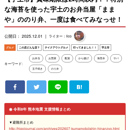
な海苔を使った宇土のお弁当屋「まま
や」ののり弁、一度は食べてみなっせ！
公開日： 2025.12.01
ライター：lico
グルメ
この店どんな店？
テイクアウトグルメ
行ってきました！！
宇土市
お弁当
お惣菜
配達
から揚げ
海苔弁
サバ
キーワード:
玉子焼き
のり弁
◉ 令和8年 熊本地震 支援情報まとめ
▼避難所まとめ
http://higojournal.com/archives/202607-kumamotojishin-hinanzyo.html