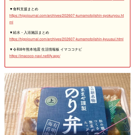
▼食料支援まとめ
https://higojournal.com/archives/202607-kumamotojishin-syokuryou.ht
ml
▼給水・入浴施設まとめ
https://higojournal.com/archives/202607-kumamotojishin-kyuusui.html
▼令和8年熊本地震 生活情報板 イマココナビ
https://imacoco-navi.netlify.app/