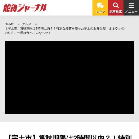
シェア
記事検索
メニュー
HOME
グルメ
【宇土市】賞味期限は2時間以内？！特別な海苔を使った宇土のお弁当屋「ままや」の
のり弁、一度は食べてみなっせ！
【宇土市】賞味期限は2時間以内？！特別