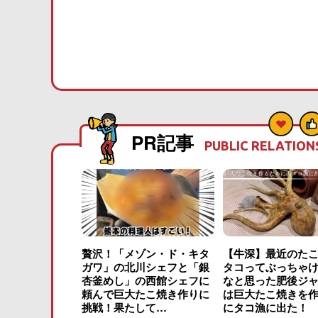
PR記事
PUBLIC RELATION
贅沢！「メゾン・ド・キタ
【牛深】最近のた
ガワ」の北川シェフと「銀
タコってぶっちゃ
杏釜めし」の西館シェフに
なと思った肥後ジ
頼んで巨大たこ焼き作りに
は巨大たこ焼きを
挑戦！果たして…
にタコ漁に出た！