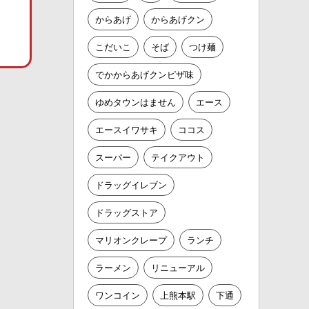
からあげ
からあげクン
こだいこ
そば
つけ麺
でかからあげクンピザ味
ゆめタウンはません
エース
エースイワサキ
ココス
スーパー
テイクアウト
ドラッグイレブン
ドラッグストア
マリオンクレープ
ランチ
ラーメン
リニューアル
ワンコイン
上熊本駅
下通