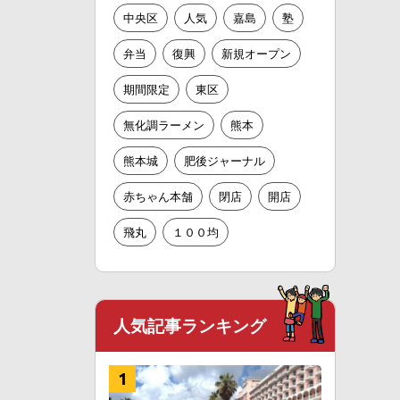
中央区
人気
嘉島
塾
弁当
復興
新規オープン
期間限定
東区
無化調ラーメン
熊本
熊本城
肥後ジャーナル
赤ちゃん本舗
閉店
開店
飛丸
１００均
人気記事ランキング