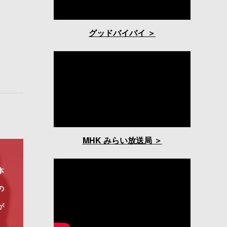
グッドバイバイ
MHK みらい放送局
本
の
が