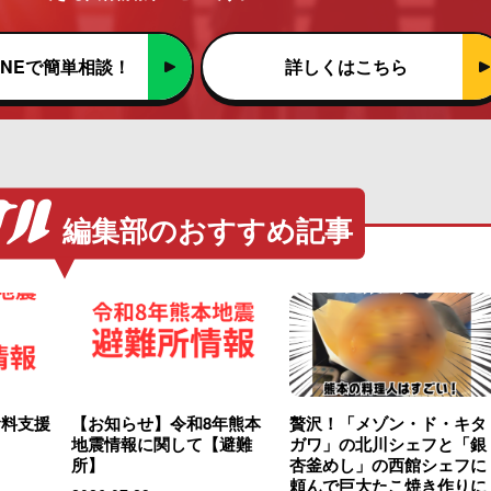
INEで簡単相談！
詳しくはこちら
編集部のおすすめ記事
食料支援
【お知らせ】令和8年熊本
贅沢！「メゾン・ド・キタ
地震情報に関して【避難
ガワ」の北川シェフと「銀
所】
杏釜めし」の西館シェフに
頼んで巨大たこ焼き作りに