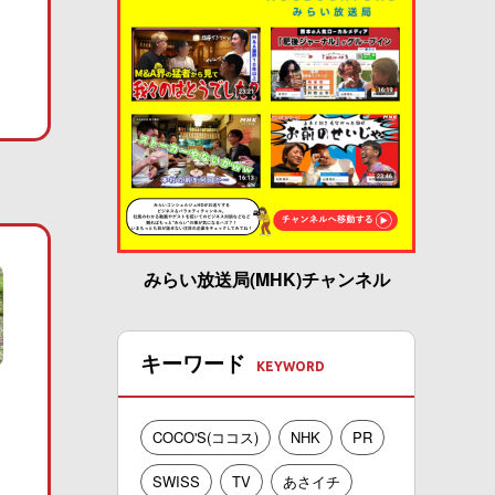
みらい放送局(MHK)チャンネル
キーワード
COCO'S(ココス)
NHK
PR
SWISS
TV
あさイチ