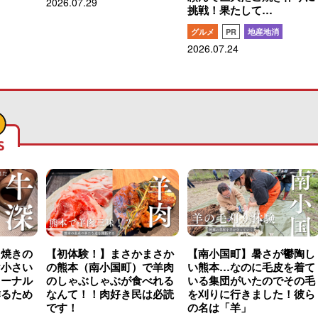
2026.07.29
挑戦！果たして…
グルメ
PR
地産地消
2026.07.24
S
こ焼きの
【初体験！】まさかまさか
【南小国町】暑さが鬱陶し
け小さい
の熊本（南小国町）で羊肉
い熊本…なのに毛皮を着て
ャーナル
のしゃぶしゃぶが食べれる
いる集団がいたのでその毛
作るため
なんて！！肉好き民は必読
を刈りに行きました！彼ら
です！
の名は「羊」