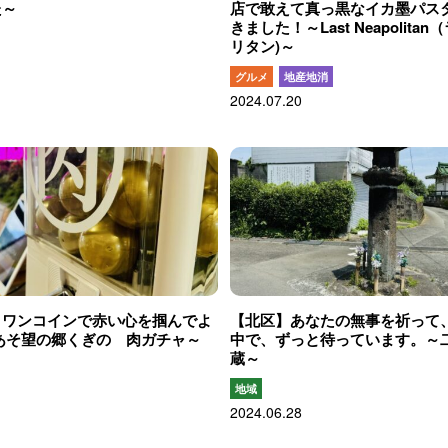
た～
店で敢えて真っ黒なイカ墨パス
きました！～Last Neapolita
リタン)～
グルメ
地産地消
2024.07.20
】ワンコインで赤い心を掴んでよ
【北区】あなたの無事を祈って
あそ望の郷くぎの 肉ガチャ～
中で、ずっと待っています。～
蔵～
地域
2024.06.28