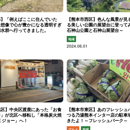
郡】「例えばここに住んでいた
【熊本市西区】色んな風景が見
な想像で心が豊かになる透明すぎ
る美しい公園の展望台に登って
湧水群へ行ってきました。
石神山公園と石神山展望台～
地域
2024.06.01
北区】中央区渡鹿にあった「お食
【熊本市東区】あのフレッシュ
ー」が北区へ移転し「本格炭火焼
つる乃湯熊本インター店の駐車
 ジョー」へ！
きたよ！～フレッシュパーク～
グルメ
地域