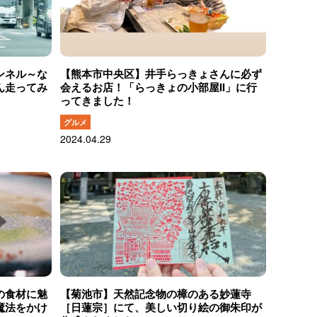
ンネル～な
【熊本市中央区】井手らっきょさんに必ず
ん走ってみ
会えるお店！「らっきょの小部屋II」に行
ってきました！
グルメ
2024.04.29
の食材に魅
【菊池市】天然記念物の樟のある妙蓮寺
魔法をかけ
［日蓮宗］にて、美しい切り絵の御朱印が