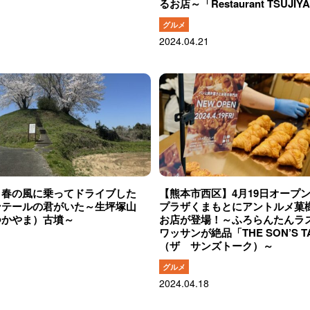
るお店～「Restaurant TSUJI
グルメ
2024.04.21
】春の風に乗ってドライブした
【熊本市西区】4月19日オープ
ンテールの君がいた～生坪塚山
プラザくまもとにアントルメ菓
つかやま）古墳～
お店が登場！～ふろらんたんラ
ワッサンが絶品「THE SON’S T
（ザ サンズトーク）～
グルメ
2024.04.18