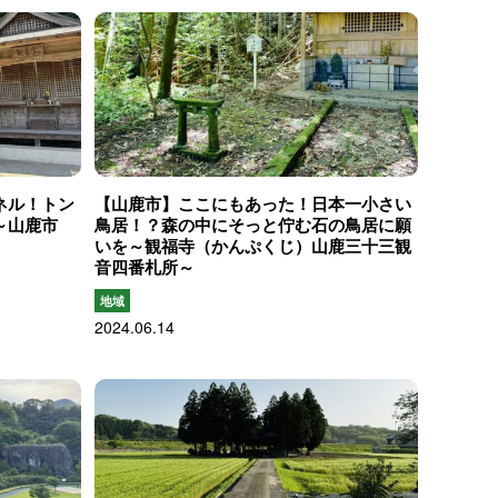
ネル！トン
【山鹿市】ここにもあった！日本一小さい
？～山鹿市
鳥居！？森の中にそっと佇む石の鳥居に願
いを～観福寺（かんぷくじ）山鹿三十三観
音四番札所～
地域
2024.06.14