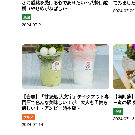
さに感銘を受ける心でありたい～八勢目鑑
てみまし
橋（やせめがねばし)～
2024.07.20
地域
2024.07.21
【合志】「甘泉処 大文字」テイクアウト専
【南阿蘇
門店で色んな美味しい！が、大人も子供も
～道の駅 
嬉しい！～アンビー熊本店～
地域
グルメ
2024.07.13
2024.07.14