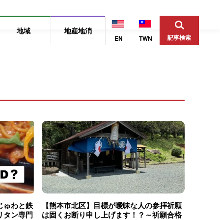
地域
地産地消
記事検索
EN
TWN
じゅわと鉄
【熊本市北区】目標が曖昧な人の参拝祈願
リタン専門
は固くお断り申し上げます！？～祈願合格