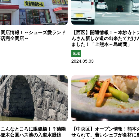
】閉店情報！～シューズ愛ランド
【西区】開通情報！～本妙寺ト
森店完全閉店～
んさん新しか道の出来たてだけ
ました！「上熊本～島崎間」
地域
2024.05.03
】こんなところに眼鏡橋！？菊陽
【中央区】オープン情報！熊本
杉並木公園ハス池の入道水眼鏡
せられて、若いシェフが食材に