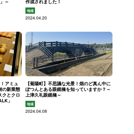
YA」～
作成されました！
地域
2024.04.20
ン！アミュ
【菊陽町】不思議な光景！畑のど真ん中に
樹の新業態
ぽつんとある眼鏡橋を知っていますか？～
スクとクロ
上津久礼眼鏡橋～
ALK」
地域
2024.04.08