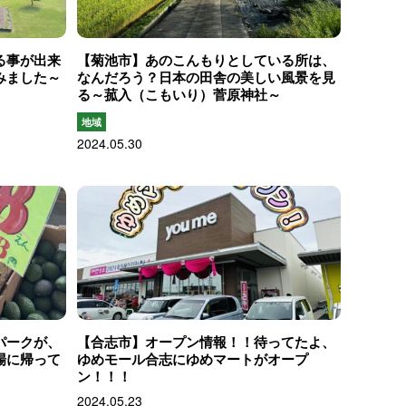
る事が出来
【菊池市】あのこんもりとしている所は、
みました～
なんだろう？日本の田舎の美しい風景を見
る～菰入（こもいり）菅原神社～
地域
2024.05.30
パークが、
【合志市】オープン情報！！待ってたよ、
場に帰って
ゆめモール合志にゆめマートがオープ
ン！！！
2024.05.23