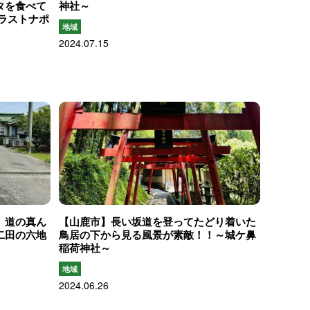
タを食べて
神社～
n（ラストナポ
地域
2024.07.15
、道の真ん
【山鹿市】長い坂道を登ってたどり着いた
二田の六地
鳥居の下から見る風景が素敵！！～城ケ鼻
稲荷神社～
地域
2024.06.26