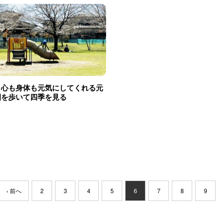
】心も身体も元気にしてくれる元
園を歩いて四季を見る
‹ 前へ
2
3
4
5
6
7
8
9