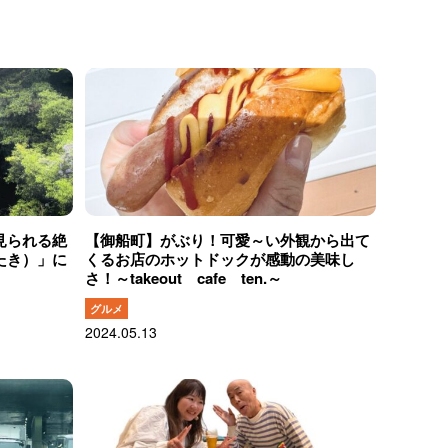
見られる絶
【御船町】がぶり！可愛～い外観から出て
たき）」に
くるお店のホットドックが感動の美味し
さ！～takeout cafe ten.～
グルメ
2024.05.13