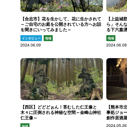
【合志市】花を生かして、花に生かされて
【上益城
～ご自宅のお庭を公開されている方へお話
ら」そん
を聞きにいってみました～
る下六嘉
インタビュー
地域
地域
2024.06.09
2024.06.08
【西区】どどどぉん！苔むした仁王像と
【熊本市
木々に圧倒される神秘な空間～金峰山神社
事処ジョ
仁王像～
創作居酒屋
2024.05.26
地域