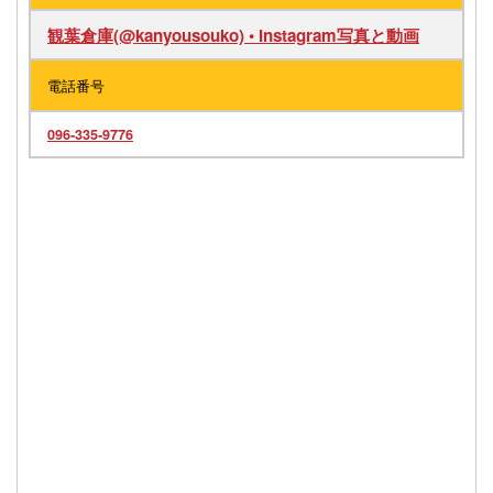
観葉倉庫(@kanyousouko) • Instagram写真と動画
電話番号
096‐335‐9776