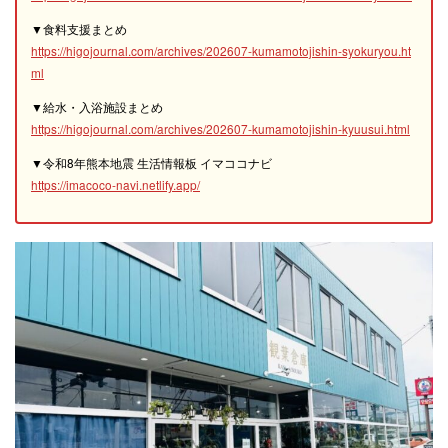
▼食料支援まとめ
https://higojournal.com/archives/202607-kumamotojishin-syokuryou.ht
ml
▼給水・入浴施設まとめ
https://higojournal.com/archives/202607-kumamotojishin-kyuusui.html
▼令和8年熊本地震 生活情報板 イマココナビ
https://imacoco-navi.netlify.app/