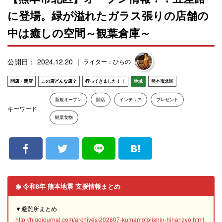
に登場。緑が溢れたガラス張りの店舗の
中は癒しの空間～観葉倉庫～
公開日： 2024.12.20
ライター：ひらの
開店・閉店
この店どんな店？
行ってきました！！
地域
熊本市北区
新規オープン
開店
インテリア
プレゼント
キーワード:
観葉食物
◉ 令和8年 熊本地震 支援情報まとめ
▼避難所まとめ
http://higojournal.com/archives/202607-kumamotojishin-hinanzyo.html