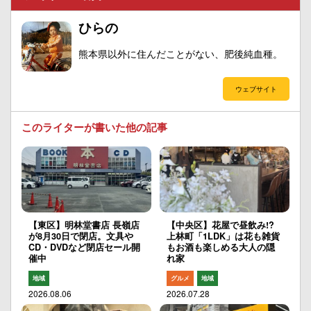
ひらの
熊本県以外に住んだことがない、肥後純血種。
ウェブサイト
このライターが書いた他の記事
【東区】明林堂書店 長嶺店
【中央区】花屋で昼飲み!?
が8月30日で閉店。文具や
上林町「1LDK」は花も雑貨
CD・DVDなど閉店セール開
もお酒も楽しめる大人の隠
催中
れ家
地域
グルメ
地域
2026.08.06
2026.07.28