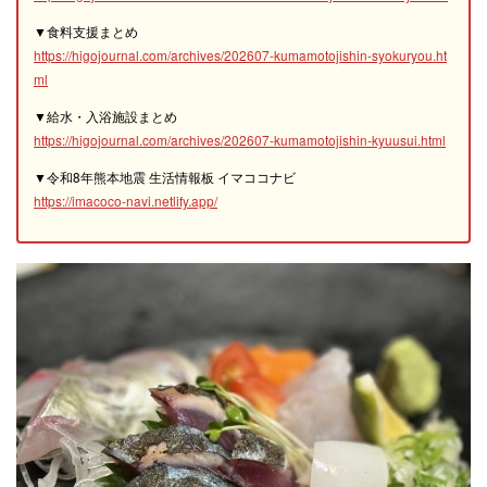
▼食料支援まとめ
https://higojournal.com/archives/202607-kumamotojishin-syokuryou.ht
ml
▼給水・入浴施設まとめ
https://higojournal.com/archives/202607-kumamotojishin-kyuusui.html
▼令和8年熊本地震 生活情報板 イマココナビ
https://imacoco-navi.netlify.app/