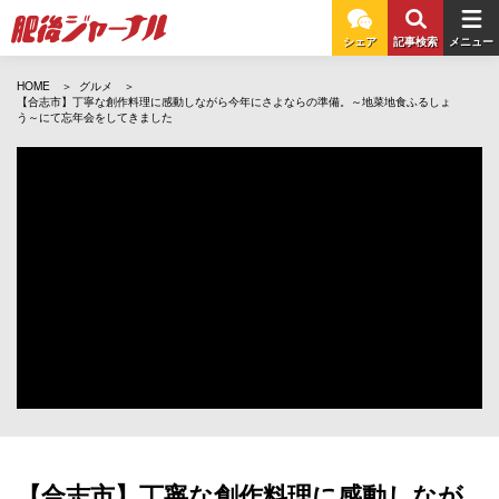
シェア
記事検索
メニュー
HOME
グルメ
【合志市】丁寧な創作料理に感動しながら今年にさよならの準備。～地菜地食ふるしょ
う～にて忘年会をしてきました
【合志市】丁寧な創作料理に感動しなが