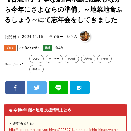
ら今年にさよならの準備。～地菜地食ふ
るしょう～にて忘年会をしてきました
公開日： 2024.11.15
ライター：ひらの
グルメ
この店どんな店？
地域
合志市
グルメ
ディナー
合志市
忘年会
新年会
キーワード:
飲み会
◉ 令和8年 熊本地震 支援情報まとめ
▼避難所まとめ
http://higojournal.com/archives/202607-kumamotojishin-hinanzyo.html