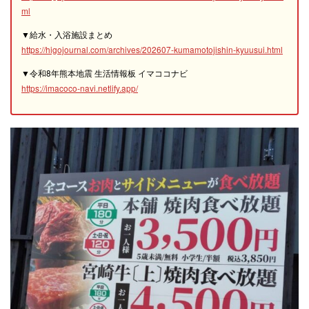
ml
▼給水・入浴施設まとめ
https://higojournal.com/archives/202607-kumamotojishin-kyuusui.html
▼令和8年熊本地震 生活情報板 イマココナビ
https://imacoco-navi.netlify.app/