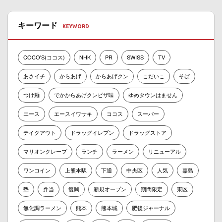
キーワード
COCO'S(ココス)
NHK
PR
SWISS
TV
あさイチ
からあげ
からあげクン
こだいこ
そば
つけ麺
でかからあげクンピザ味
ゆめタウンはません
エース
エースイワサキ
ココス
スーパー
テイクアウト
ドラッグイレブン
ドラッグストア
マリオンクレープ
ランチ
ラーメン
リニューアル
ワンコイン
上熊本駅
下通
中央区
人気
嘉島
塾
弁当
復興
新規オープン
期間限定
東区
無化調ラーメン
熊本
熊本城
肥後ジャーナル