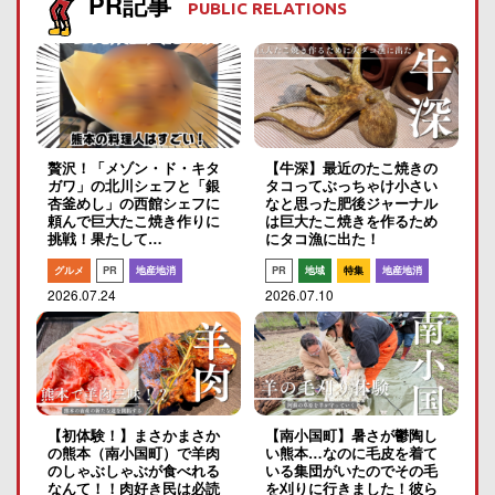
PR記事
PUBLIC RELATIONS
贅沢！「メゾン・ド・キタ
【牛深】最近のたこ焼きの
ガワ」の北川シェフと「銀
タコってぶっちゃけ小さい
杏釜めし」の西館シェフに
なと思った肥後ジャーナル
頼んで巨大たこ焼き作りに
は巨大たこ焼きを作るため
挑戦！果たして…
にタコ漁に出た！
グルメ
PR
地産地消
PR
地域
特集
地産地消
2026.07.24
2026.07.10
【初体験！】まさかまさか
【南小国町】暑さが鬱陶し
の熊本（南小国町）で羊肉
い熊本…なのに毛皮を着て
のしゃぶしゃぶが食べれる
いる集団がいたのでその毛
なんて！！肉好き民は必読
を刈りに行きました！彼ら