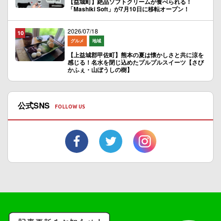
【益城町】絶品ソフトクリームが食べられる！
「Mashiki Soft」が7月10日に移転オープン！
2026/07/18
グルメ
地域
【上益城郡甲佐町】熊本の夏は懐かしさと共に涼を
感じる！名水を閉じ込めたプルプルスイーツ【さび
かふぇ・山ぼうしの樹】
公式SNS