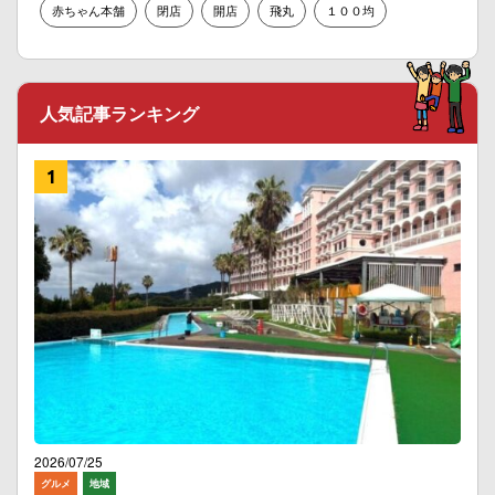
赤ちゃん本舗
閉店
開店
飛丸
１００均
人気記事ランキング
2026/07/25
グルメ
地域