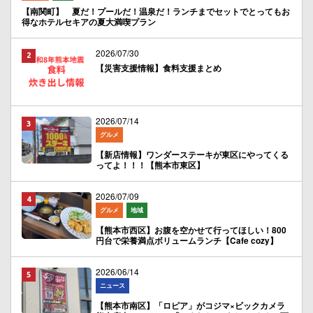
【南関町】 夏だ！プールだ！温泉だ！ランチまでセットでとってもお
得なホテルセキアの夏大満喫プラン
2026/07/30
【災害支援情報】食料支援まとめ
2026/07/14
グルメ
【新店情報】ワンダーステーキが東区にやってくる
ってよ！！！【熊本市東区】
2026/07/09
グルメ
地域
【熊本市西区】お腹を空かせて行ってほしい！800
円台で栄養満点ボリュームランチ【Cafe cozy】
2026/06/14
ニュース
【熊本市南区】「ロピア」がコジマ×ビックカメラ