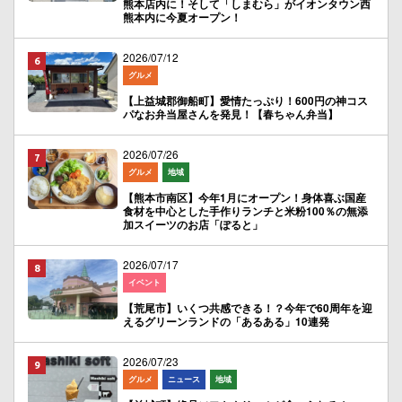
熊本店内に！そして「しまむら」がイオンタウン西
熊本内に今夏オープン！
2026/07/12
グルメ
【上益城郡御船町】愛情たっぷり！600円の神コス
パなお弁当屋さんを発見！【春ちゃん弁当】
2026/07/26
グルメ
地域
【熊本市南区】今年1月にオープン！身体喜ぶ国産
食材を中心とした手作りランチと米粉100％の無添
加スイーツのお店「ぽると」
2026/07/17
イベント
【荒尾市】いくつ共感できる！？今年で60周年を迎
えるグリーンランドの「あるある」10連発
2026/07/23
グルメ
ニュース
地域