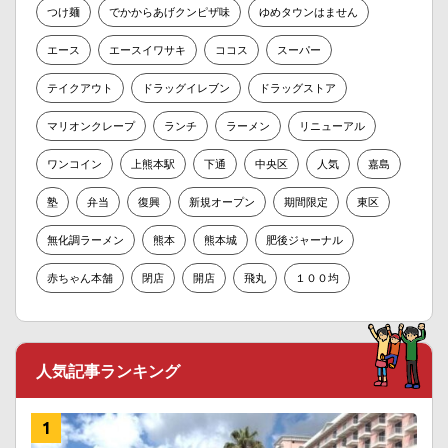
つけ麺
でかからあげクンピザ味
ゆめタウンはません
エース
エースイワサキ
ココス
スーパー
テイクアウト
ドラッグイレブン
ドラッグストア
マリオンクレープ
ランチ
ラーメン
リニューアル
ワンコイン
上熊本駅
下通
中央区
人気
嘉島
塾
弁当
復興
新規オープン
期間限定
東区
無化調ラーメン
熊本
熊本城
肥後ジャーナル
赤ちゃん本舗
閉店
開店
飛丸
１００均
人気記事ランキング