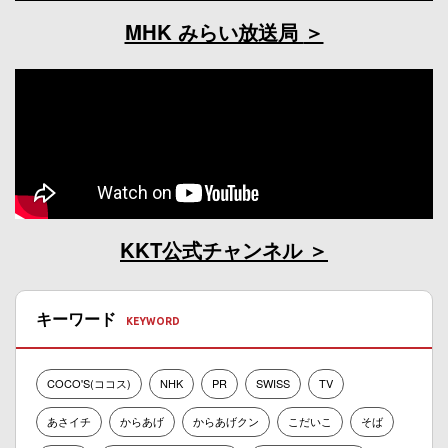
MHK みらい放送局
KKT公式チャンネル
キーワード
COCO'S(ココス)
NHK
PR
SWISS
TV
あさイチ
からあげ
からあげクン
こだいこ
そば