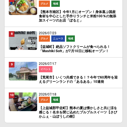
グルメ
地域
【熊本市南区】今年1月にオープン！身体喜ぶ国産
食材を中心とした手作りランチと米粉100％の無添
加スイーツのお店「ぽると」
2026/07/23
グルメ
ニュース
地域
【益城町】絶品ソフトクリームが食べられる！
「Mashiki Soft」が7月10日に移転オープン！
2026/07/17
イベント
【荒尾市】いくつ共感できる！？今年で60周年を迎
えるグリーンランドの「あるある」10連発
2026/07/18
グルメ
地域
【上益城郡甲佐町】熊本の夏は懐かしさと共に涼を
感じる！名水を閉じ込めたプルプルスイーツ【さび
かふぇ・山ぼうしの樹】