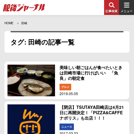
記事検索
メニュー
HOME
田崎
タグ: 田崎の記事一覧
美味しい朝ごはんが食べたいとき
は田崎市場に行けばいい 「魚
良」の朝定食
グルメ
2019.05.05
【閉店】TSUTAYA田崎店は4月21
日に再開決定！「PIZZA&CAFFE
ナポリス」も出店！！！
ニュース
2017.03.23