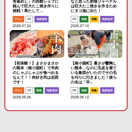
杏釜めし」の西館シェフに
なと思った肥後ジャーナル
頼んで巨大たこ焼き作りに
は巨大たこ焼きを作るため
挑戦！果たして…
にタコ漁に出た！
グルメ
PR
地産地消
PR
地域
特集
地産地消
2026.07.24
2026.07.10
【初体験！】まさかまさか
【南小国町】暑さが鬱陶し
の熊本（南小国町）で羊肉
い熊本…なのに毛皮を着て
のしゃぶしゃぶが食べれる
いる集団がいたのでその毛
なんて！！肉好き民は必読
を刈りに行きました！彼ら
です！
の名は「羊」
グルメ
PR
地域
地産地消
PR
地域
特集
地産地消
2026.06.26
2026.06.12