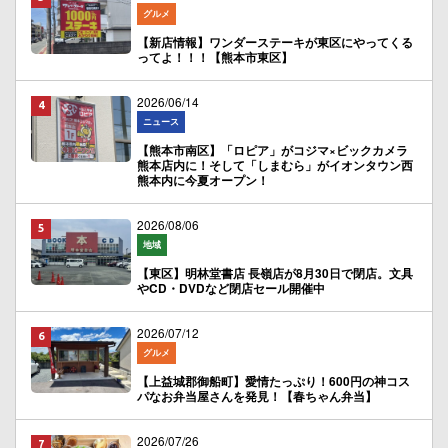
グルメ
【新店情報】ワンダーステーキが東区にやってくる
ってよ！！！【熊本市東区】
2026/06/14
ニュース
【熊本市南区】「ロピア」がコジマ×ビックカメラ
熊本店内に！そして「しまむら」がイオンタウン西
熊本内に今夏オープン！
2026/08/06
地域
【東区】明林堂書店 長嶺店が8月30日で閉店。文具
やCD・DVDなど閉店セール開催中
2026/07/12
グルメ
【上益城郡御船町】愛情たっぷり！600円の神コス
パなお弁当屋さんを発見！【春ちゃん弁当】
2026/07/26