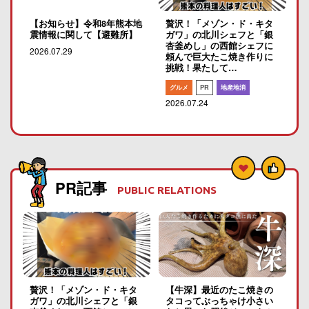
【お知らせ】令和8年熊本地
贅沢！「メゾン・ド・キタ
震情報に関して【避難所】
ガワ」の北川シェフと「銀
杏釜めし」の西館シェフに
2026.07.29
頼んで巨大たこ焼き作りに
挑戦！果たして…
グルメ
PR
地産地消
2026.07.24
PR記事
PUBLIC RELATIONS
贅沢！「メゾン・ド・キタ
【牛深】最近のたこ焼きの
ガワ」の北川シェフと「銀
タコってぶっちゃけ小さい