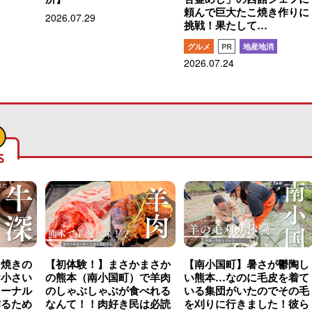
頼んで巨大たこ焼き作りに
2026.07.29
挑戦！果たして…
グルメ
PR
地産地消
2026.07.24
S
こ焼きの
【初体験！】まさかまさか
【南小国町】暑さが鬱陶し
け小さい
の熊本（南小国町）で羊肉
い熊本…なのに毛皮を着て
ャーナル
のしゃぶしゃぶが食べれる
いる集団がいたのでその毛
作るため
なんて！！肉好き民は必読
を刈りに行きました！彼ら