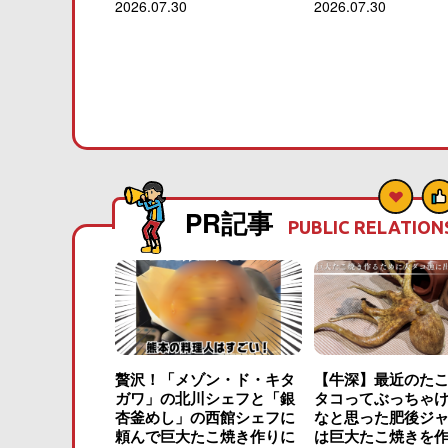
2026.07.30
2026.07.30
PR記事
PUBLIC RELATION
贅沢！「メゾン・ド・キタ
【牛深】最近のた
ガワ」の北川シェフと「銀
タコってぶっちゃ
杏釜めし」の西館シェフに
なと思った肥後ジ
頼んで巨大たこ焼き作りに
は巨大たこ焼きを