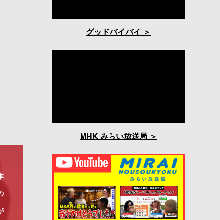
グッドバイバイ
MHK みらい放送局
本
の
が