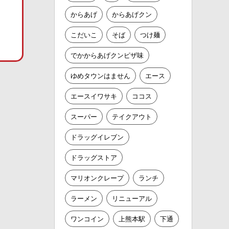
からあげ
からあげクン
こだいこ
そば
つけ麺
でかからあげクンピザ味
ゆめタウンはません
エース
エースイワサキ
ココス
スーパー
テイクアウト
ドラッグイレブン
ドラッグストア
マリオンクレープ
ランチ
ラーメン
リニューアル
ワンコイン
上熊本駅
下通