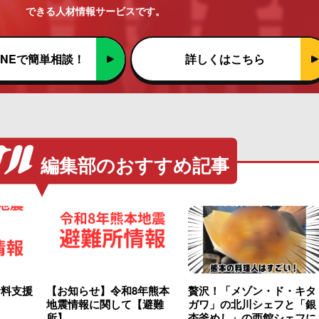
できる人材情報サービスです。
INEで簡単相談！
詳しくはこちら
編集部のおすすめ記事
食料支援
【お知らせ】令和8年熊本
贅沢！「メゾン・ド・キタ
地震情報に関して【避難
ガワ」の北川シェフと「銀
所】
杏釜めし」の西館シェフに