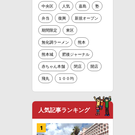
中央区
人気
嘉島
塾
弁当
復興
新規オープン
期間限定
東区
無化調ラーメン
熊本
熊本城
肥後ジャーナル
赤ちゃん本舗
閉店
開店
飛丸
１００均
人気記事ランキング