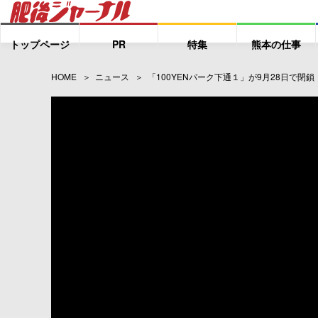
トップページ
PR
特集
熊本の仕事
HOME
ニュース
「100YENパーク下通１」が9月28日で