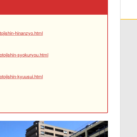
ojishin-hinanzyo.html
otojishin-syokuryou.html
tojishin-kyuusui.html