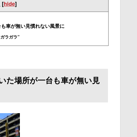
次
[
hide
]
台も車が無い見慣れない風景に
ガラガラ”
いた場所が一台も車が無い見