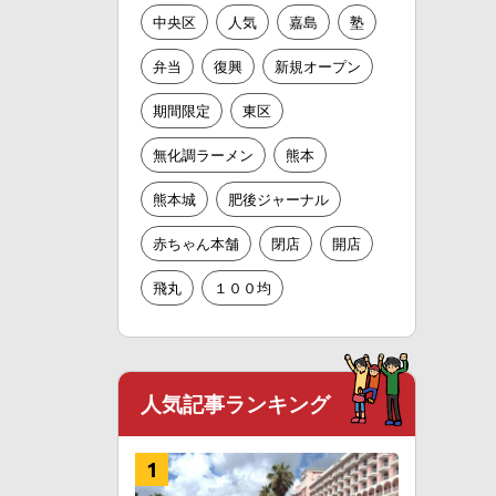
中央区
人気
嘉島
塾
弁当
復興
新規オープン
期間限定
東区
無化調ラーメン
熊本
熊本城
肥後ジャーナル
赤ちゃん本舗
閉店
開店
飛丸
１００均
人気記事ランキング