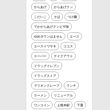
からあげ
からあげクン
こだいこ
そば
つけ麺
でかからあげクンピザ味
ゆめタウンはません
エース
エースイワサキ
ココス
スーパー
テイクアウト
ドラッグイレブン
ドラッグストア
マリオンクレープ
ランチ
ラーメン
リニューアル
ワンコイン
上熊本駅
下通