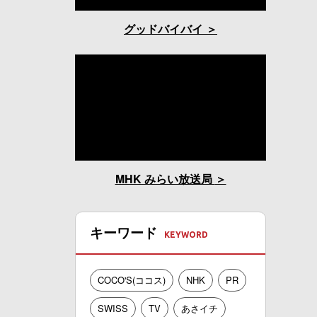
グッドバイバイ
MHK みらい放送局
キーワード
COCO'S(ココス)
NHK
PR
SWISS
TV
あさイチ