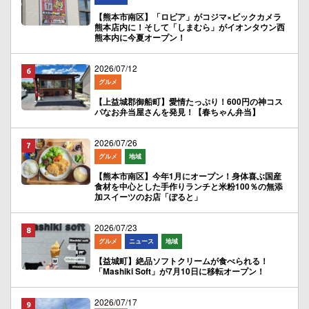
【熊本市南区】「ロピア」がコジマ×ビックカメラ
熊本店内に！そして「しまむら」がイオンタウン西
熊本内に今夏オープン！
2026/07/12
グルメ
【上益城郡御船町】愛情たっぷり！600円の神コス
パなお弁当屋さんを発見！【春ちゃん弁当】
2026/07/26
グルメ
地域
【熊本市南区】今年1月にオープン！身体喜ぶ国産
食材を中心とした手作りランチと米粉100％の無添
加スイーツのお店「ぽると」
2026/07/23
グルメ
ニュース
地域
【益城町】絶品ソフトクリームが食べられる！
「Mashiki Soft」が7月10日に移転オープン！
2026/07/17