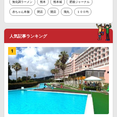
無化調ラーメン
熊本
熊本城
肥後ジャーナル
赤ちゃん本舗
閉店
開店
飛丸
１００均
人気記事ランキング