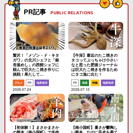
PR記事
PUBLIC RELATIONS
贅沢！「メゾン・ド・キタ
【牛深】最近のたこ焼きの
ガワ」の北川シェフと「銀
タコってぶっちゃけ小さい
杏釜めし」の西館シェフに
なと思った肥後ジャーナル
頼んで巨大たこ焼き作りに
は巨大たこ焼きを作るため
挑戦！果たして…
にタコ漁に出た！
グルメ
PR
地産地消
PR
地域
特集
地産地消
2026.07.24
2026.07.10
【初体験！】まさかまさか
【南小国町】暑さが鬱陶し
の熊本（南小国町）で羊肉
い熊本…なのに毛皮を着て