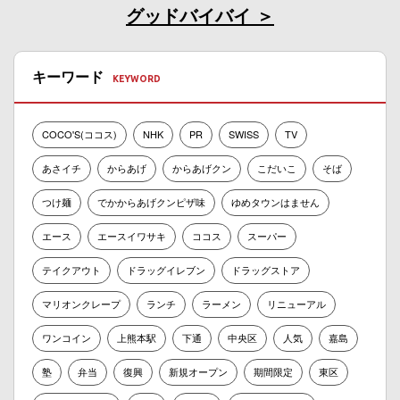
グッドバイバイ
キーワード
COCO'S(ココス)
NHK
PR
SWISS
TV
あさイチ
からあげ
からあげクン
こだいこ
そば
つけ麺
でかからあげクンピザ味
ゆめタウンはません
エース
エースイワサキ
ココス
スーパー
テイクアウト
ドラッグイレブン
ドラッグストア
マリオンクレープ
ランチ
ラーメン
リニューアル
ワンコイン
上熊本駅
下通
中央区
人気
嘉島
塾
弁当
復興
新規オープン
期間限定
東区