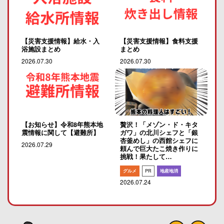
【災害支援情報】給水・入
【災害支援情報】食料支援
浴施設まとめ
まとめ
2026.07.30
2026.07.30
【お知らせ】令和8年熊本地
贅沢！「メゾン・ド・キタ
震情報に関して【避難所】
ガワ」の北川シェフと「銀
杏釜めし」の西館シェフに
2026.07.29
頼んで巨大たこ焼き作りに
挑戦！果たして…
グルメ
PR
地産地消
2026.07.24