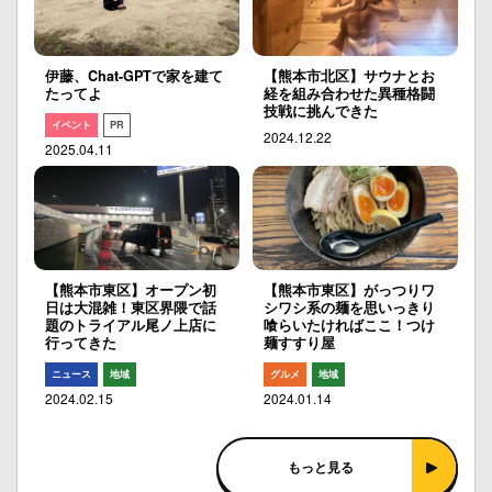
伊藤、Chat-GPTで家を建て
【熊本市北区】サウナとお
たってよ
経を組み合わせた異種格闘
技戦に挑んできた
イベント
PR
2024.12.22
2025.04.11
【熊本市東区】オープン初
【熊本市東区】がっつりワ
日は大混雑！東区界隈で話
シワシ系の麺を思いっきり
題のトライアル尾ノ上店に
喰らいたければここ！つけ
行ってきた
麺すすり屋
ニュース
地域
グルメ
地域
2024.02.15
2024.01.14
もっと見る