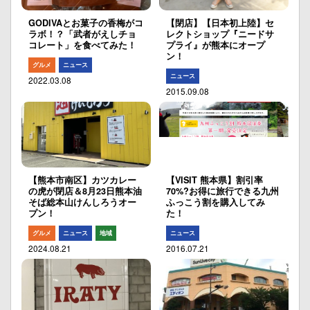
GODIVAとお菓子の香梅がコ
【閉店】【日本初上陸】セ
ラボ！？「武者がえしチョ
レクトショップ『ニードサ
コレート」を食べてみた！
プライ』が熊本にオープ
ン！
グルメ
ニュース
ニュース
2022.03.08
2015.09.08
【熊本市南区】カツカレー
【VISIT 熊本県】割引率
の虎が閉店＆8月23日熊本油
70%?お得に旅行できる九州
そば総本山けんしろうオー
ふっこう割を購入してみ
プン！
た！
グルメ
ニュース
地域
ニュース
2024.08.21
2016.07.21