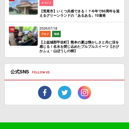
イベント
【荒尾市】いくつ共感できる！？今年で60周年を迎
えるグリーンランドの「あるある」10連発
2026/07/18
グルメ
地域
【上益城郡甲佐町】熊本の夏は懐かしさと共に涼を
感じる！名水を閉じ込めたプルプルスイーツ【さび
かふぇ・山ぼうしの樹】
公式SNS