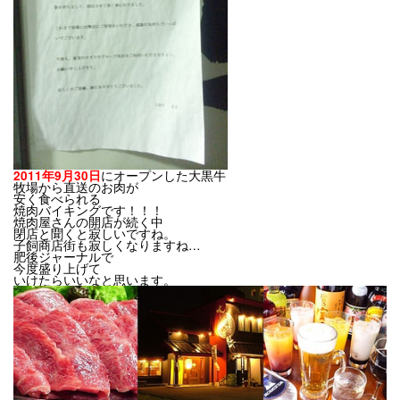
にオープンした大黒牛
2011年9月30日
牧場から直送のお肉が
安く食べられる
焼肉バイキングです！！！
焼肉屋さんの開店が続く中
閉店と聞くと寂しいですね。
子飼商店街も寂しくなりますね…
肥後ジャーナルで
今度盛り上げて
いけたらいいなと思います。