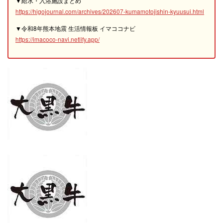
▼給水・入浴施設まとめ
https://higojournal.com/archives/202607-kumamotojishin-kyuusui.html
▼令和8年熊本地震 生活情報板 イマココナビ
https://imacoco-navi.netlify.app/