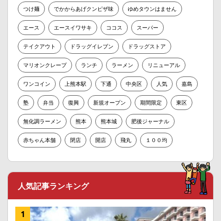
つけ麺
でかからあげクンピザ味
ゆめタウンはません
エース
エースイワサキ
ココス
スーパー
テイクアウト
ドラッグイレブン
ドラッグストア
マリオンクレープ
ランチ
ラーメン
リニューアル
ワンコイン
上熊本駅
下通
中央区
人気
嘉島
塾
弁当
復興
新規オープン
期間限定
東区
無化調ラーメン
熊本
熊本城
肥後ジャーナル
赤ちゃん本舗
閉店
開店
飛丸
１００均
人気記事ランキング