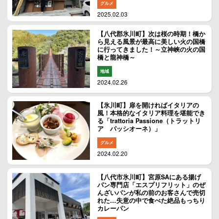
グルメ
2025.02.03
【八代郡氷川町】次は桜の時期！橋か
ら見える風景が最高に美しい火の国橋
に行ってきました！～立神峡の火の国
橋と龍神橋～
地域
2024.02.26
【氷川町】扉を開ければイタリアの
風！本格的なイタリア料理を堪能でき
る「trattoria Passione（トラットリ
ア パッシオーネ）」
グルメ
2024.02.20
【八代市氷川町】宮原SAにある揚げ
パン専門店「エスプリフリット」のぜ
んざいパンが私の前のお客さんで売切
れた…失意の中で食べた絶品もっちり
カレーパン