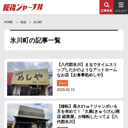
記事検索
メニュー
HOME
地域
氷川町
氷川町の記事一覧
【八代郡氷川】まるでタイムスリ
ップしたかのようなアットホーム
なお店【お食事処めしや】
グルメ
2025.02.10
【移転】長さ21㎝？ジャンボいも
天を求めて！「久舷(きゅうげん)商
店 総菜屋」が移転したってよ【八
代郡氷川】