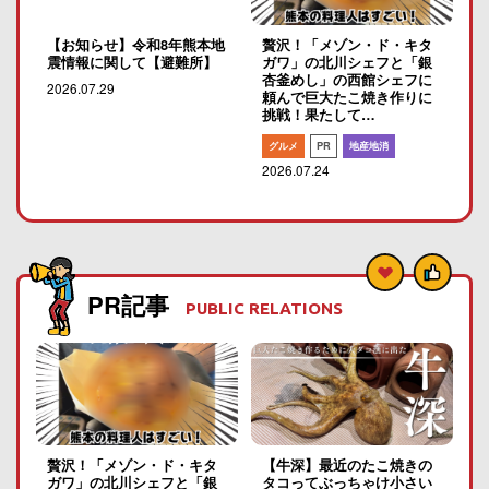
【お知らせ】令和8年熊本地
贅沢！「メゾン・ド・キタ
震情報に関して【避難所】
ガワ」の北川シェフと「銀
杏釜めし」の西館シェフに
2026.07.29
頼んで巨大たこ焼き作りに
挑戦！果たして…
グルメ
PR
地産地消
2026.07.24
PR記事
PUBLIC RELATIONS
贅沢！「メゾン・ド・キタ
【牛深】最近のたこ焼きの
ガワ」の北川シェフと「銀
タコってぶっちゃけ小さい