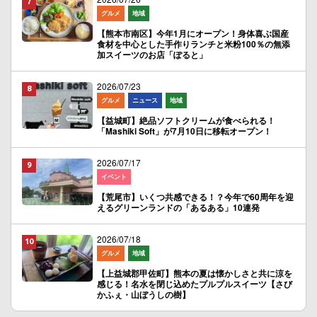
グルメ
地域
【熊本市南区】今年1月にオープン！身体喜ぶ国産
食材を中心とした手作りランチと米粉100％の無添
加スイーツのお店「ぽると」
2026/07/23
グルメ
ニュース
地域
【益城町】絶品ソフトクリームが食べられる！
「Mashiki Soft」が7月10日に移転オープン！
2026/07/17
イベント
【荒尾市】いくつ共感できる！？今年で60周年を迎
えるグリーンランドの「あるある」10連発
2026/07/18
グルメ
地域
【上益城郡甲佐町】熊本の夏は懐かしさと共に涼を
感じる！名水を閉じ込めたプルプルスイーツ【さび
かふぇ・山ぼうしの樹】