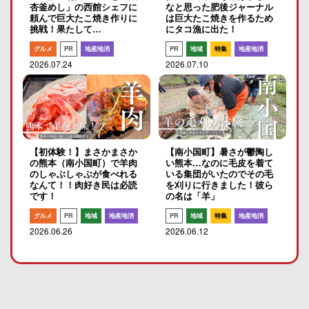
杏釜めし」の西館シェフに
なと思った肥後ジャーナル
頼んで巨大たこ焼き作りに
は巨大たこ焼きを作るため
挑戦！果たして…
にタコ漁に出た！
グルメ
PR
地産地消
PR
地域
特集
地産地消
2026.07.24
2026.07.10
【初体験！】まさかまさか
【南小国町】暑さが鬱陶し
の熊本（南小国町）で羊肉
い熊本…なのに毛皮を着て
のしゃぶしゃぶが食べれる
いる集団がいたのでその毛
なんて！！肉好き民は必読
を刈りに行きました！彼ら
です！
の名は「羊」
グルメ
PR
地域
地産地消
PR
地域
特集
地産地消
2026.06.26
2026.06.12