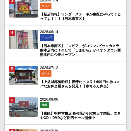
グルメ
【新店情報】ワンダーステーキが東区にやってくる
ってよ！！！【熊本市東区】
2026/06/14
ニュース
【熊本市南区】「ロピア」がコジマ×ビックカメラ
熊本店内に！そして「しまむら」がイオンタウン西
熊本内に今夏オープン！
2026/07/12
グルメ
【上益城郡御船町】愛情たっぷり！600円の神コス
パなお弁当屋さんを発見！【春ちゃん弁当】
2026/08/06
地域
【東区】明林堂書店 長嶺店が8月30日で閉店。文具
やCD・DVDなど閉店セール開催中
2026/07/26