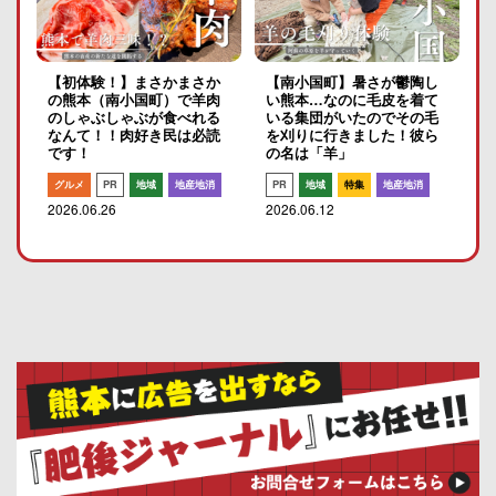
【初体験！】まさかまさか
【南小国町】暑さが鬱陶し
の熊本（南小国町）で羊肉
い熊本…なのに毛皮を着て
のしゃぶしゃぶが食べれる
いる集団がいたのでその毛
なんて！！肉好き民は必読
を刈りに行きました！彼ら
です！
の名は「羊」
グルメ
PR
地域
地産地消
PR
地域
特集
地産地消
2026.06.26
2026.06.12