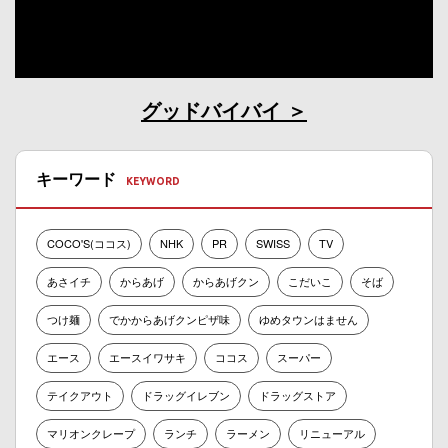
グッドバイバイ
キーワード
COCO'S(ココス)
NHK
PR
SWISS
TV
あさイチ
からあげ
からあげクン
こだいこ
そば
つけ麺
でかからあげクンピザ味
ゆめタウンはません
エース
エースイワサキ
ココス
スーパー
テイクアウト
ドラッグイレブン
ドラッグストア
マリオンクレープ
ランチ
ラーメン
リニューアル