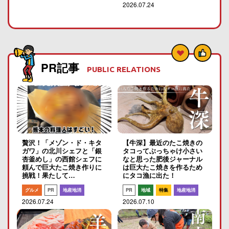
2026.07.24
PR記事
PUBLIC RELATIONS
贅沢！「メゾン・ド・キタ
【牛深】最近のたこ焼きの
ガワ」の北川シェフと「銀
タコってぶっちゃけ小さい
杏釜めし」の西館シェフに
なと思った肥後ジャーナル
頼んで巨大たこ焼き作りに
は巨大たこ焼きを作るため
挑戦！果たして…
にタコ漁に出た！
グルメ
PR
地産地消
PR
地域
特集
地産地消
2026.07.24
2026.07.10