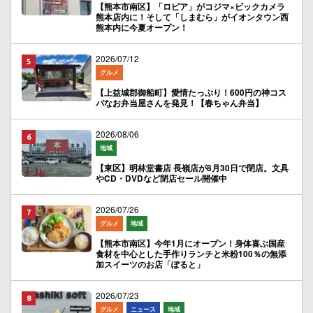
【熊本市南区】「ロピア」がコジマ×ビックカメラ
熊本店内に！そして「しまむら」がイオンタウン西
熊本内に今夏オープン！
2026/07/12
グルメ
【上益城郡御船町】愛情たっぷり！600円の神コス
パなお弁当屋さんを発見！【春ちゃん弁当】
2026/08/06
地域
【東区】明林堂書店 長嶺店が8月30日で閉店。文具
やCD・DVDなど閉店セール開催中
2026/07/26
グルメ
地域
【熊本市南区】今年1月にオープン！身体喜ぶ国産
食材を中心とした手作りランチと米粉100％の無添
加スイーツのお店「ぽると」
2026/07/23
グルメ
ニュース
地域