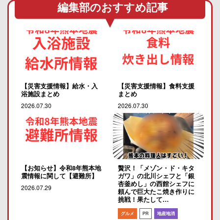
編集部のおすすめ記事
【災害支援情報】給水・入
【災害支援情報】食料支援
浴施設まとめ
まとめ
2026.07.30
2026.07.30
【お知らせ】令和8年熊本地
贅沢！「メゾン・ド・キタ
震情報に関して【避難所】
ガワ」の北川シェフと「銀
杏釜めし」の西館シェフに
2026.07.29
頼んで巨大たこ焼き作りに
挑戦！果たして…
グルメ
PR
地産地消