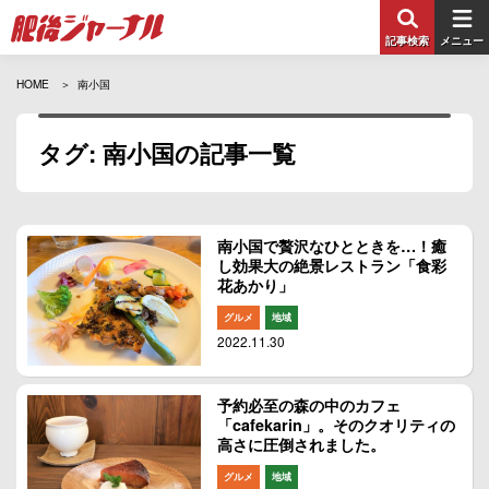
記事検索
メニュー
HOME
南小国
タグ: 南小国の記事一覧
南小国で贅沢なひとときを…！癒
し効果大の絶景レストラン「食彩
花あかり」
グルメ
地域
2022.11.30
予約必至の森の中のカフェ
「cafekarin」。そのクオリティの
高さに圧倒されました。
グルメ
地域