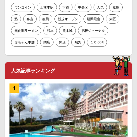
ワンコイン
上熊本駅
下通
中央区
人気
嘉島
塾
弁当
復興
新規オープン
期間限定
東区
無化調ラーメン
熊本
熊本城
肥後ジャーナル
赤ちゃん本舗
閉店
開店
飛丸
１００均
人気記事ランキング