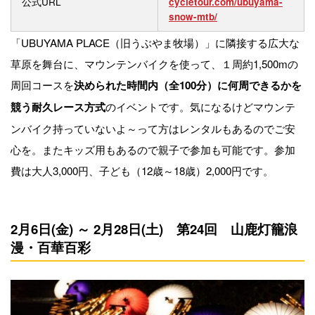
公式URL
cycletour.com/ubuyama-
snow-mtb/
「UBUYAMA PLACE（旧うぶやま牧場）」に隣接する広大な
草原を舞台に、マウンテンバイクを使って、１周約1,500mの
周回コースを
決められた時間内（全100分）に何周できるかを
のイベントです。気になるけどマウンテ
競う耐久レース方式
ンバイク持っていないよ～って方はレンタルもあるのでご安
心を。またキッズ用もあるので親子で参加も可能です。参加
費は大人3,000円、子ども（12歳～18歳）2,000円です。
2月6日(金) ～ 2月28日(土) 第24回 山鹿灯籠浪
漫・百華百彩