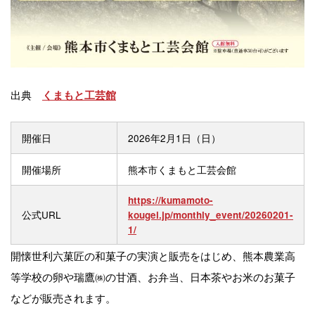
出典
くまもと工芸館
開催日
2026年2月1日（日）
開催場所
熊本市くまもと工芸会館
https://kumamoto-
公式URL
kougei.jp/monthly_event/20260201-
1/
開懐世利六菓匠の和菓子の実演と販売をはじめ、熊本農業高
等学校の卵や瑞鷹㈱の甘酒、お弁当、日本茶やお米のお菓子
などが販売されます。