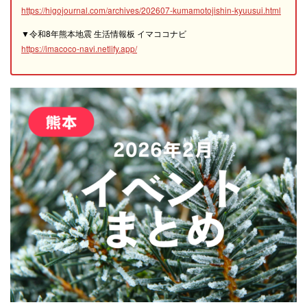
https://higojournal.com/archives/202607-kumamotojishin-kyuusui.html
▼令和8年熊本地震 生活情報板 イマココナビ
https://imacoco-navi.netlify.app/