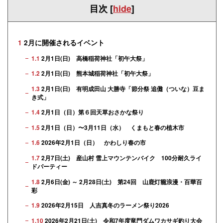
目次
[
hide
]
1
2月に開催されるイベント
1.1
2月1日(日) 高橋稲荷神社「初午大祭」
1.2
2月1日(日) 熊本城稲荷神社「初午大祭」
1.3
2月1日(日) 有明成田山 大勝寺「節分祭 追儺（ついな）豆ま
き式」
1.4
2月1日（日）第６回天草おさかな祭り
1.5
2月1日（日）〜3月11日（水） くまもと春の植木市
1.6
2026年2月1日（日） かわしり春の市
1.7
2月7日(土) 産山村 雪上マウンテンバイク 100分耐久ライ
ドパーティー
1.8
2月6日(金) ～ 2月28日(土) 第24回 山鹿灯籠浪漫・百華百
彩
1.9
2026年2月15日 人吉真冬のラーメン祭り2026
1.10
2026年2月21日(土) 令和7年度竜門ダムワカサギ釣り大会