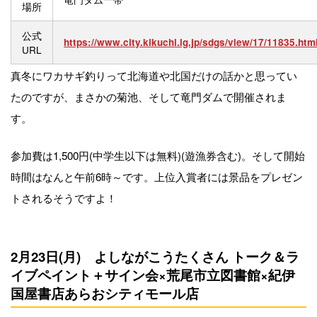
場所
公式
https://www.city.kikuchi.lg.jp/sdgs/view/17/11835.htm
URL
真冬にワカサギ釣りって北海道や北国だけの話かと思ってい
たのですが、まさかの菊池、そして竜門ダムで開催されま
す。
参加費は1,500円(中学生以下は無料)(遊漁券含む)。そして開始
時間はなんと午前6時～です。上位入賞者には景品をプレゼン
トされるそうですよ！
2月23日(月) よしながこうたくさん トーク＆ラ
イブペイント＋サイン会×荒尾市立図書館×紀伊
国屋書店あらおシティモール店