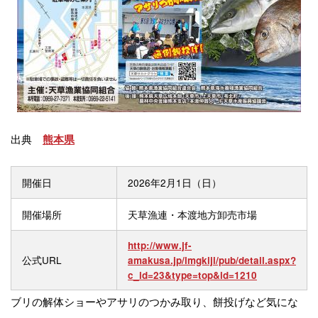
出典
熊本県
開催日
2026年2月1日（日）
開催場所
天草漁連・本渡地方卸売市場
http://www.jf-
公式URL
amakusa.jp/imgkiji/pub/detail.aspx?
c_id=23&type=top&id=1210
ブリの解体ショーやアサリのつかみ取り、餅投げなど気にな