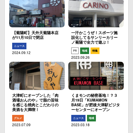
【菊陽町】天外天菊陽本店
一汗かこうぜ！スポーツ施
が11月10日で閉店
設化してるサンリーカリー
ノ菊陽で全力で遊ぶ！
ニュース
PR
地域
特集
2024.09.12
2023.09.26
大津町にオープンした「肉
くまモンの秘密基地！？３
酒場おんのや」で脂の旨味
月19日「KUMAMON
を感じる焼肉とこだわりの
BASE」が肥後大津駅ビジタ
美酒を大満喫！
ーセンターにオープン
グルメ
ニュース
地域
2023.07.09
2023.03.18