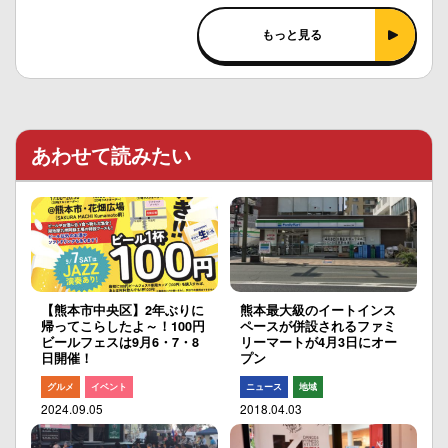
もっと見る
あわせて読みたい
【熊本市中央区】2年ぶりに
熊本最大級のイートインス
帰ってこらしたよ～！100円
ペースが併設されるファミ
ビールフェスは9月6・7・8
リーマートが4月3日にオー
日開催！
プン
グルメ
イベント
ニュース
地域
2024.09.05
2018.04.03