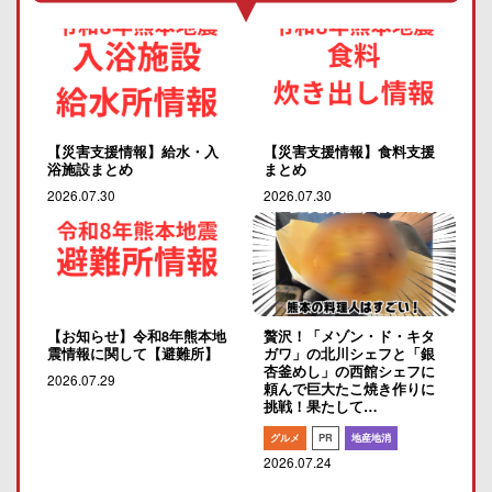
【災害支援情報】給水・入
【災害支援情報】食料支援
浴施設まとめ
まとめ
2026.07.30
2026.07.30
【お知らせ】令和8年熊本地
贅沢！「メゾン・ド・キタ
震情報に関して【避難所】
ガワ」の北川シェフと「銀
杏釜めし」の西館シェフに
2026.07.29
頼んで巨大たこ焼き作りに
挑戦！果たして…
グルメ
PR
地産地消
2026.07.24