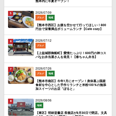
熊本内に今夏オープン！
2026/07/09
グルメ
地域
【熊本市西区】お腹を空かせて行ってほしい！800
円台で栄養満点ボリュームランチ【Cafe cozy】
2026/07/12
グルメ
【上益城郡御船町】愛情たっぷり！600円の神コス
パなお弁当屋さんを発見！【春ちゃん弁当】
2026/07/26
グルメ
地域
【熊本市南区】今年1月にオープン！身体喜ぶ国産
食材を中心とした手作りランチと米粉100％の無添
加スイーツのお店「ぽると」
2026/08/06
地域
【東区】明林堂書店 長嶺店が8月30日で閉店。文具