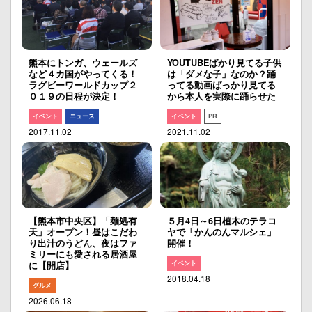
熊本にトンガ、ウェールズ
YOUTUBEばかり見てる子供
など４カ国がやってくる！
は「ダメな子」なのか？踊
ラグビーワールドカップ２
ってる動画ばっかり見てる
０１９の日程が決定！
から本人を実際に踊らせた
イベント
ニュース
イベント
PR
2017.11.02
2021.11.02
【熊本市中央区】「麺処有
５月4日～6日植木のテラコ
天」オープン！昼はこだわ
ヤで「かんのんマルシェ」
り出汁のうどん、夜はファ
開催！
ミリーにも愛される居酒屋
イベント
に【開店】
2018.04.18
グルメ
2026.06.18