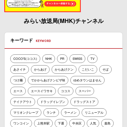
みらい放送局(MHK)チャンネル
キーワード
COCO'S(ココス)
NHK
PR
SWISS
TV
あさイチ
からあげ
からあげクン
こだいこ
そば
つけ麺
でかからあげクンピザ味
ゆめタウンはません
エース
エースイワサキ
ココス
スーパー
テイクアウト
ドラッグイレブン
ドラッグストア
マリオンクレープ
ランチ
ラーメン
リニューアル
ワンコイン
上熊本駅
下通
中央区
人気
嘉島