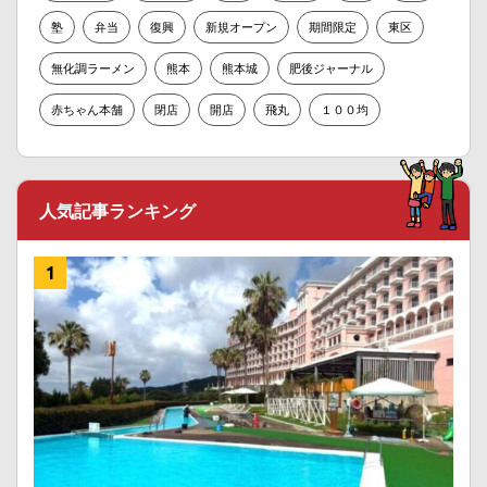
塾
弁当
復興
新規オープン
期間限定
東区
無化調ラーメン
熊本
熊本城
肥後ジャーナル
赤ちゃん本舗
閉店
開店
飛丸
１００均
人気記事ランキング