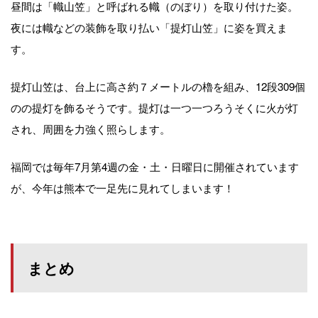
昼間は「幟山笠」と呼ばれる幟（のぼり）を取り付けた姿。
夜には幟などの装飾を取り払い「提灯山笠」に姿を買えま
す。
提灯山笠は、台上に高さ約７メートルの櫓を組み、12段309個
のの提灯を飾るそうです。提灯は一つ一つろうそくに火が灯
され、周囲を力強く照らします。
福岡では毎年7月第4週の金・土・日曜日に開催されています
が、今年は熊本で一足先に見れてしまいます！
まとめ