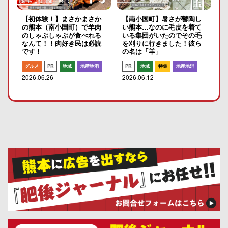
【初体験！】まさかまさか
【南小国町】暑さが鬱陶し
の熊本（南小国町）で羊肉
い熊本…なのに毛皮を着て
のしゃぶしゃぶが食べれる
いる集団がいたのでその毛
なんて！！肉好き民は必読
を刈りに行きました！彼ら
です！
の名は「羊」
グルメ
PR
地域
地産地消
PR
地域
特集
地産地消
2026.06.26
2026.06.12