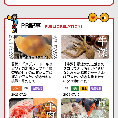
PR記事
PUBLIC RELATIONS
贅沢！「メゾン・ド・キタ
【牛深】最近のたこ焼きの
ガワ」の北川シェフと「銀
タコってぶっちゃけ小さい
杏釜めし」の西館シェフに
なと思った肥後ジャーナル
頼んで巨大たこ焼き作りに
は巨大たこ焼きを作るため
挑戦！果たして…
にタコ漁に出た！
グルメ
PR
地産地消
PR
地域
特集
地産地消
2026.07.24
2026.07.10