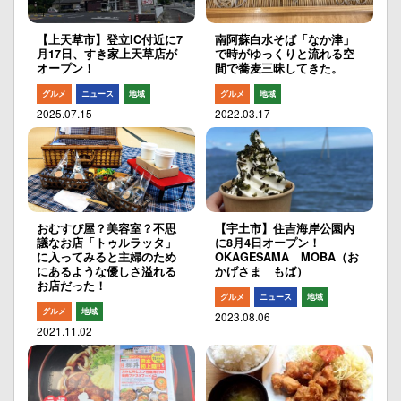
【上天草市】登立IC付近に7
南阿蘇白水そば「なか津」
月17日、すき家上天草店が
で時がゆっくりと流れる空
オープン！
間で蕎麦三昧してきた。
グルメ
ニュース
地域
グルメ
地域
2025.07.15
2022.03.17
おむすび屋？美容室？不思
【宇土市】住吉海岸公園内
議なお店「トゥルラッタ」
に8月4日オープン！
に入ってみると主婦のため
OKAGESAMA MOBA（お
にあるような優しさ溢れる
かげさま もば）
お店だった！
グルメ
ニュース
地域
グルメ
地域
2023.08.06
2021.11.02