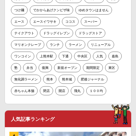
つけ麺
でかからあげクンピザ味
ゆめタウンはません
エース
エースイワサキ
ココス
スーパー
テイクアウト
ドラッグイレブン
ドラッグストア
マリオンクレープ
ランチ
ラーメン
リニューアル
ワンコイン
上熊本駅
下通
中央区
人気
嘉島
塾
弁当
復興
新規オープン
期間限定
東区
無化調ラーメン
熊本
熊本城
肥後ジャーナル
赤ちゃん本舗
閉店
開店
飛丸
１００均
人気記事ランキング