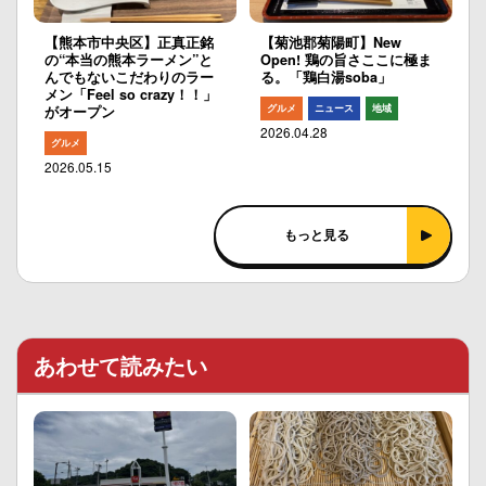
【熊本市中央区】正真正銘
【菊池郡菊陽町】New
の“本当の熊本ラーメン”と
Open! 鶏の旨さここに極ま
んでもないこだわりのラー
る。「鶏白湯soba」
メン「Feel so crazy！！」
グルメ
ニュース
地域
がオープン
2026.04.28
グルメ
2026.05.15
もっと見る
あわせて読みたい