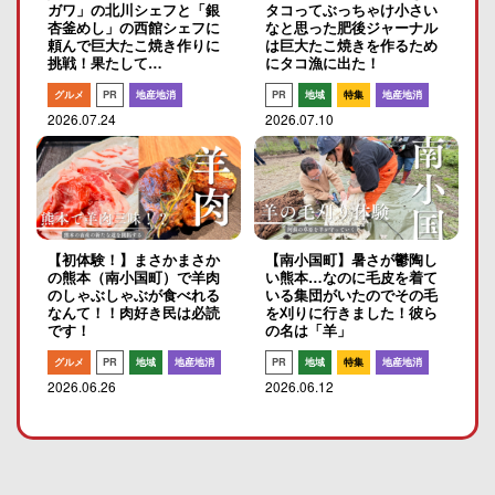
ガワ」の北川シェフと「銀
タコってぶっちゃけ小さい
杏釜めし」の西館シェフに
なと思った肥後ジャーナル
頼んで巨大たこ焼き作りに
は巨大たこ焼きを作るため
挑戦！果たして…
にタコ漁に出た！
グルメ
PR
地産地消
PR
地域
特集
地産地消
2026.07.24
2026.07.10
【初体験！】まさかまさか
【南小国町】暑さが鬱陶し
の熊本（南小国町）で羊肉
い熊本…なのに毛皮を着て
のしゃぶしゃぶが食べれる
いる集団がいたのでその毛
なんて！！肉好き民は必読
を刈りに行きました！彼ら
です！
の名は「羊」
グルメ
PR
地域
地産地消
PR
地域
特集
地産地消
2026.06.26
2026.06.12