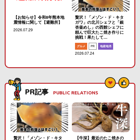
【お知らせ】令和8年熊本地
贅沢！「メゾン・ド・キタ
震情報に関して【避難所】
ガワ」の北川シェフと「銀
杏釜めし」の西館シェフに
2026.07.29
頼んで巨大たこ焼き作りに
挑戦！果たして…
グルメ
PR
地産地消
2026.07.24
PR記事
PUBLIC RELATIONS
贅沢！「メゾン・ド・キタ
【牛深】最近のたこ焼きの