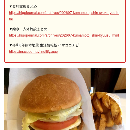
▼食料支援まとめ
https://higojournal.com/archives/202607-kumamotojishin-syokuryou.ht
ml
▼給水・入浴施設まとめ
https://higojournal.com/archives/202607-kumamotojishin-kyuusui.html
▼令和8年熊本地震 生活情報板 イマココナビ
https://imacoco-navi.netlify.app/