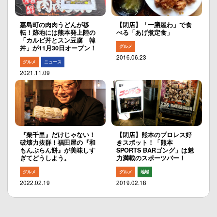
嘉島町の肉肉うどんが移
【閉店】「一膳屋わ」で食
転！跡地には熊本発上陸の
べる「あげ煮定食」
「カルビ丼とスン豆腐 韓
グルメ
丼」が11月30日オープン！
2016.06.23
グルメ
ニュース
2021.11.09
『栗千里』だけじゃない！
【閉店】熊本のプロレス好
破壊力抜群！福田屋の『和
きスポット！「熊本
もんぶらん餅』が美味しす
SPORTS BARゴング」は魅
ぎてどうしよう。
力満載のスポーツバー！
グルメ
グルメ
地域
2022.02.19
2019.02.18