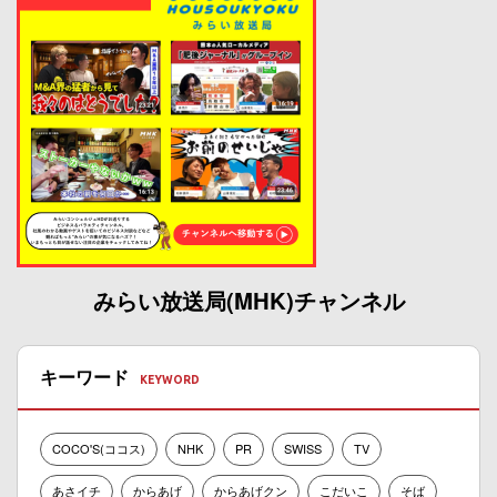
みらい放送局(MHK)チャンネル
キーワード
COCO'S(ココス)
NHK
PR
SWISS
TV
あさイチ
からあげ
からあげクン
こだいこ
そば