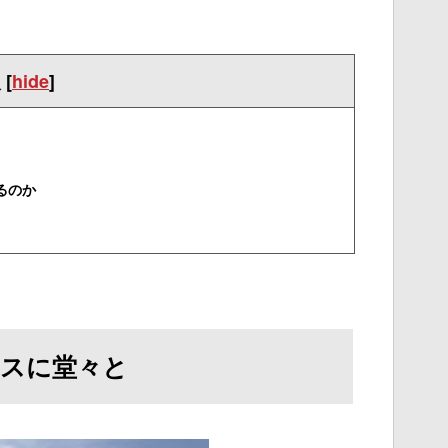
次
[
hide
]
るのか
スに堂々と