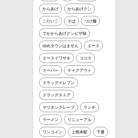
からあげ
からあげクン
こだいこ
そば
つけ麺
でかからあげクンピザ味
ゆめタウンはません
エース
エースイワサキ
ココス
スーパー
テイクアウト
ドラッグイレブン
ドラッグストア
マリオンクレープ
ランチ
ラーメン
リニューアル
ワンコイン
上熊本駅
下通