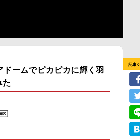
記事
アドームでピカピカに輝く羽
みた
南区