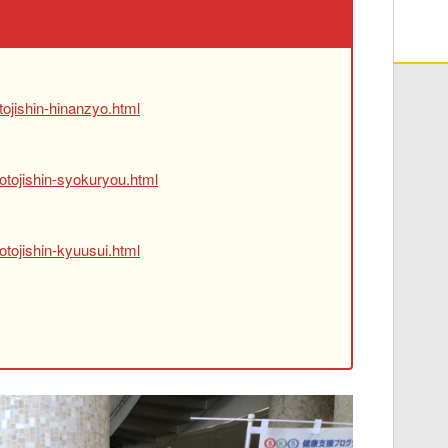
ojishin-hinanzyo.html
otojishin-syokuryou.html
tojishin-kyuusui.html