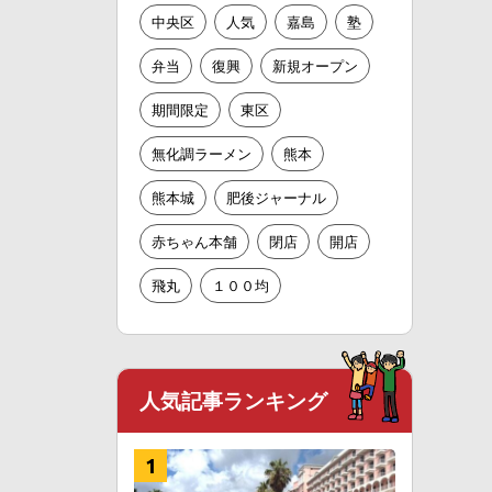
中央区
人気
嘉島
塾
弁当
復興
新規オープン
期間限定
東区
無化調ラーメン
熊本
熊本城
肥後ジャーナル
赤ちゃん本舗
閉店
開店
飛丸
１００均
人気記事ランキング