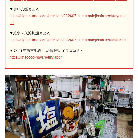
▼食料支援まとめ
https://higojournal.com/archives/202607-kumamotojishin-syokuryou.ht
ml
▼給水・入浴施設まとめ
https://higojournal.com/archives/202607-kumamotojishin-kyuusui.html
▼令和8年熊本地震 生活情報板 イマココナビ
https://imacoco-navi.netlify.app/