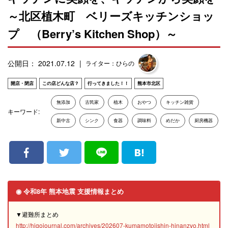
～北区植木町 ベリーズキッチンショッ
プ （Berry’s Kitchen Shop）～
公開日： 2021.07.12
ライター：ひらの
開店・閉店
この店どんな店？
行ってきました！！
熊本市北区
無添加
古民家
植木
おやつ
キッチン雑貨
キーワード:
新中古
シンク
食器
調味料
めだか
厨房機器
◉ 令和8年 熊本地震 支援情報まとめ
▼避難所まとめ
http://higojournal.com/archives/202607-kumamotojishin-hinanzyo.html