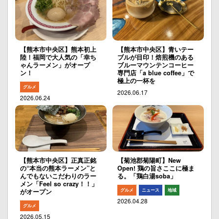
【熊本市中央区】熊本初上
【熊本市中央区】青いテー
陸！福岡で大人気の「幸ち
ブルが目印！焙煎機のある
ゃんラーメン」がオープ
ブルーマウンテンコーヒー
ン！
専門店「a blue coffee」で
極上の一杯を
グルメ
2026.06.17
2026.06.24
【熊本市中央区】正真正銘
【菊池郡菊陽町】New
の“本当の熊本ラーメン”と
Open! 鶏の旨さここに極ま
んでもないこだわりのラー
る。「鶏白湯soba」
メン「Feel so crazy！！」
グルメ
ニュース
地域
がオープン
2026.04.28
グルメ
2026.05.15