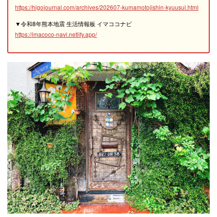
https://higojournal.com/archives/202607-kumamotojishin-kyuusui.html
▼令和8年熊本地震 生活情報板 イマココナビ
https://imacoco-navi.netlify.app/