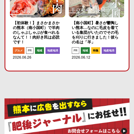
【初体験！】まさかまさか
【南小国町】暑さが鬱陶し
の熊本（南小国町）で羊肉
い熊本…なのに毛皮を着て
のしゃぶしゃぶが食べれる
いる集団がいたのでその毛
なんて！！肉好き民は必読
を刈りに行きました！彼ら
です！
の名は「羊」
グルメ
PR
地域
地産地消
PR
地域
特集
地産地消
2026.06.26
2026.06.12