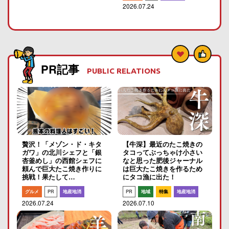
2026.07.24
PR記事
PUBLIC RELATIONS
贅沢！「メゾン・ド・キタ
【牛深】最近のたこ焼きの
ガワ」の北川シェフと「銀
タコってぶっちゃけ小さい
杏釜めし」の西館シェフに
なと思った肥後ジャーナル
頼んで巨大たこ焼き作りに
は巨大たこ焼きを作るため
挑戦！果たして…
にタコ漁に出た！
グルメ
PR
地産地消
PR
地域
特集
地産地消
2026.07.24
2026.07.10