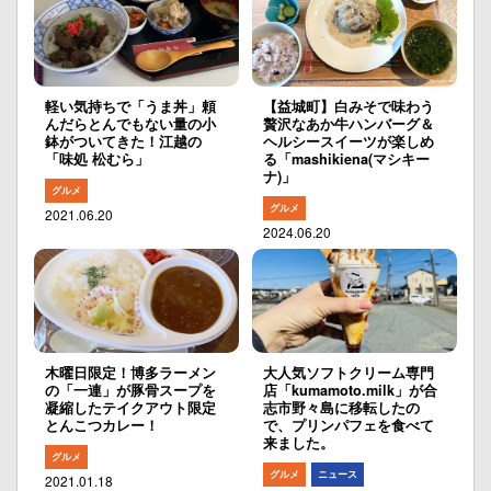
軽い気持ちで「うま丼」頼
【益城町】白みそで味わう
んだらとんでもない量の小
贅沢なあか牛ハンバーグ＆
鉢がついてきた！江越の
ヘルシースイーツが楽しめ
「味処 松むら」
る「mashikiena(マシキー
ナ)」
グルメ
グルメ
2021.06.20
2024.06.20
木曜日限定！博多ラーメン
大人気ソフトクリーム専門
の「一連」が豚骨スープを
店「kumamoto.milk」が合
凝縮したテイクアウト限定
志市野々島に移転したの
とんこつカレー！
で、プリンパフェを食べて
来ました。
グルメ
グルメ
ニュース
2021.01.18