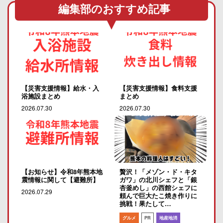
編集部のおすすめ記事
【災害支援情報】給水・入
【災害支援情報】食料支援
浴施設まとめ
まとめ
2026.07.30
2026.07.30
【お知らせ】令和8年熊本地
贅沢！「メゾン・ド・キタ
震情報に関して【避難所】
ガワ」の北川シェフと「銀
杏釜めし」の西館シェフに
2026.07.29
頼んで巨大たこ焼き作りに
挑戦！果たして…
グルメ
PR
地産地消