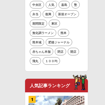
中央区
人気
嘉島
塾
弁当
復興
新規オープン
期間限定
東区
無化調ラーメン
熊本
熊本城
肥後ジャーナル
赤ちゃん本舗
閉店
開店
飛丸
１００均
人気記事ランキング