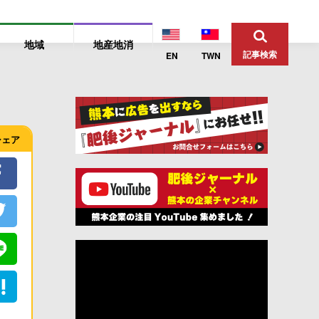
地域
地産地消
記事検索
EN
TWN
シェア