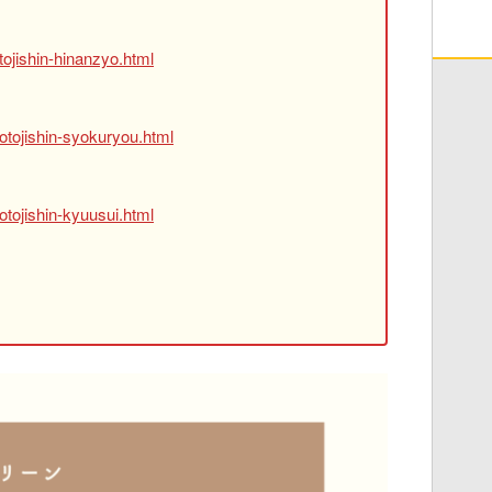
ojishin-hinanzyo.html
otojishin-syokuryou.html
tojishin-kyuusui.html