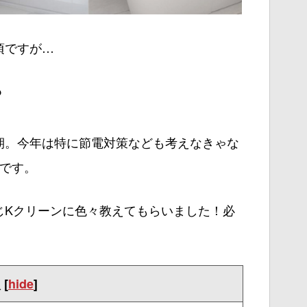
頃ですが…
？
期。今年は特に節電対策なども考えなきゃな
けです。
じKクリーンに色々教えてもらいました！必
次
[
hide
]