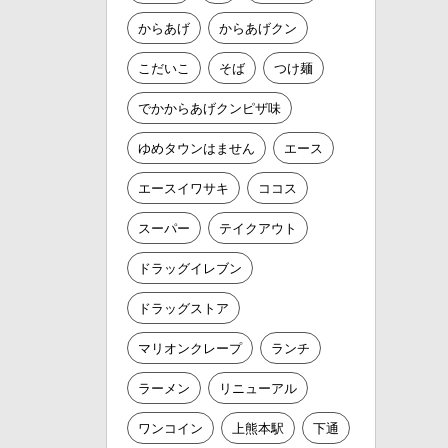
からあげ
からあげクン
こだいこ
そば
つけ麺
でかからあげクンピザ味
ゆめタウンはません
エース
エースイワサキ
ココス
スーパー
テイクアウト
ドラッグイレブン
ドラッグストア
マリオンクレープ
ランチ
ラーメン
リニューアル
ワンコイン
上熊本駅
下通