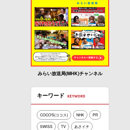
みらい放送局(MHK)チャンネル
キーワード
COCO'S(ココス)
NHK
PR
SWISS
TV
あさイチ