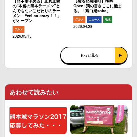
【熊本市中央区】正真正銘
【菊池郡菊陽町】New
の“本当の熊本ラーメン”と
Open! 鶏の旨さここに極ま
んでもないこだわりのラー
る。「鶏白湯soba」
メン「Feel so crazy！！」
グルメ
ニュース
地域
がオープン
2026.04.28
グルメ
2026.05.15
もっと見る
あわせて読みたい