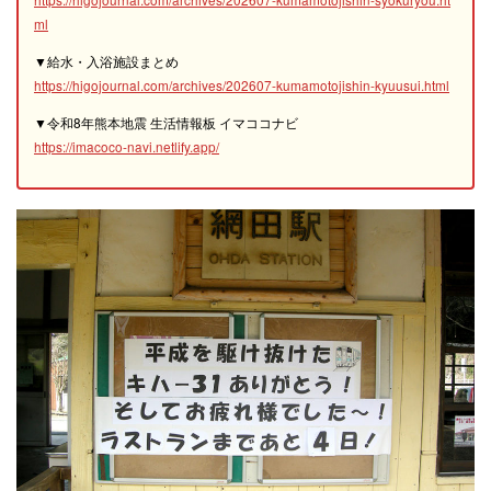
ml
▼給水・入浴施設まとめ
https://higojournal.com/archives/202607-kumamotojishin-kyuusui.html
▼令和8年熊本地震 生活情報板 イマココナビ
https://imacoco-navi.netlify.app/