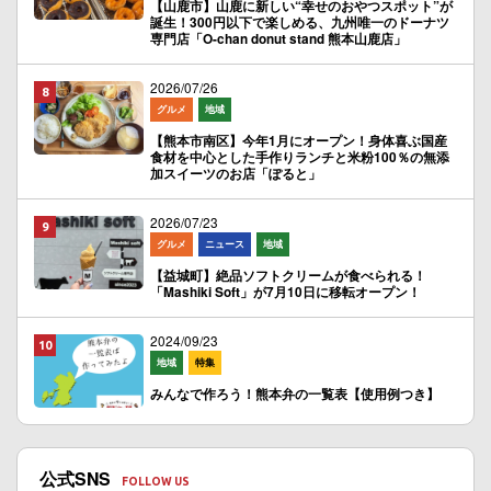
【山鹿市】山鹿に新しい“幸せのおやつスポット”が
誕生！300円以下で楽しめる、九州唯一のドーナツ
専門店「O-chan donut stand 熊本山鹿店」
2026/07/26
グルメ
地域
【熊本市南区】今年1月にオープン！身体喜ぶ国産
食材を中心とした手作りランチと米粉100％の無添
加スイーツのお店「ぽると」
2026/07/23
グルメ
ニュース
地域
【益城町】絶品ソフトクリームが食べられる！
「Mashiki Soft」が7月10日に移転オープン！
2024/09/23
地域
特集
みんなで作ろう！熊本弁の一覧表【使用例つき】
公式SNS