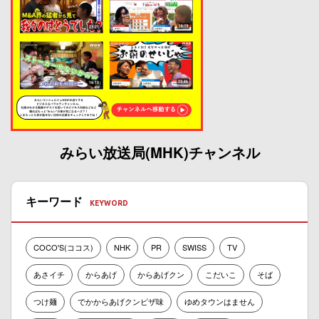
みらい放送局(MHK)チャンネル
キーワード
COCO'S(ココス)
NHK
PR
SWISS
TV
あさイチ
からあげ
からあげクン
こだいこ
そば
つけ麺
でかからあげクンピザ味
ゆめタウンはません