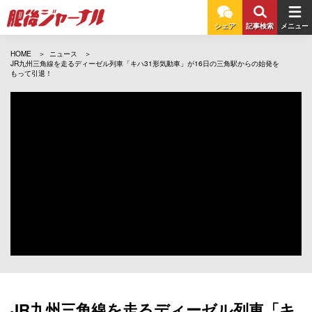
シェア
記事検索
メニュー
HOME
ニュース
JR九州三角線を走るディーゼル列車「キハ31形気動車」が16日の三角駅からの始発を
もって引退！
JR九州三角線を走るディーゼル列車「キ