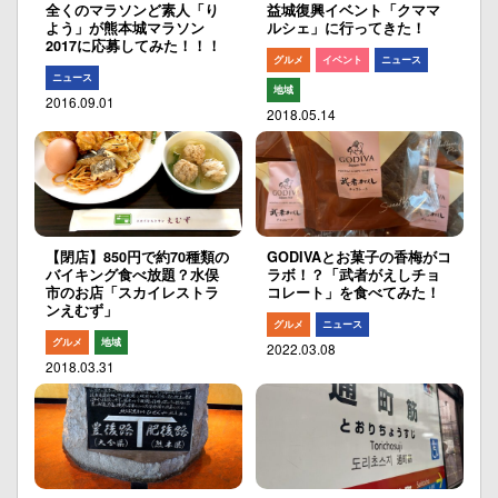
全くのマラソンど素人「り
益城復興イベント「クママ
よう」が熊本城マラソン
ルシェ」に行ってきた！
2017に応募してみた！！！
グルメ
イベント
ニュース
ニュース
地域
2016.09.01
2018.05.14
【閉店】850円で約70種類の
GODIVAとお菓子の香梅がコ
バイキング食べ放題？水俣
ラボ！？「武者がえしチョ
市のお店「スカイレストラ
コレート」を食べてみた！
ンえむず」
グルメ
ニュース
グルメ
地域
2022.03.08
2018.03.31