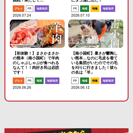
挑戦！果たして…
にタコ漁に出た！
グルメ
PR
地産地消
PR
地域
特集
地産地消
2026.07.24
2026.07.10
【初体験！】まさかまさか
【南小国町】暑さが鬱陶し
の熊本（南小国町）で羊肉
い熊本…なのに毛皮を着て
のしゃぶしゃぶが食べれる
いる集団がいたのでその毛
なんて！！肉好き民は必読
を刈りに行きました！彼ら
です！
の名は「羊」
グルメ
PR
地域
地産地消
PR
地域
特集
地産地消
2026.06.26
2026.06.12