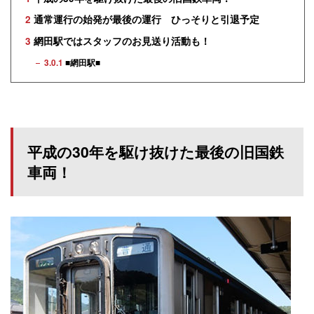
2
通常運行の始発が最後の運行 ひっそりと引退予定
3
網田駅ではスタッフのお見送り活動も！
3.0.1
■網田駅■
平成の30年を駆け抜けた最後の旧国鉄
車両！