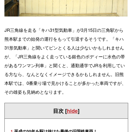
JR三角線を走る「キハ31型気動車」が3月15日の三角駅から
熊本駅までの始発の運行をもって引退するそうです。「キハ
31形気動車」と聞いてピンとくる人は少ないかもしれません
が、「JR三角線をよく走っている銀色のボディーに水色の帯
があるワンマン列車」と聞くと、通勤通学でJRを利用してい
る方なら、なんとなくイメージできるかもしれません。旧熊
本駅では、0番乗り場で見かけることが多かった車両ですが、
その雄姿も見納めとなります。
目次
[
hide
]
1
平成の30年を駆け抜けた最後の旧国鉄車両！