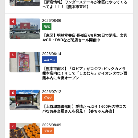
【新店情報】ワンダーステーキが東区にやってくる
ってよ！！！【熊本市東区】
2026/08/06
地域
【東区】明林堂書店 長嶺店が8月30日で閉店。文具
やCD・DVDなど閉店セール開催中
2026/06/14
ニュース
【熊本市南区】「ロピア」がコジマ×ビックカメラ
熊本店内に！そして「しまむら」がイオンタウン西
熊本内に今夏オープン！
2026/07/12
グルメ
【上益城郡御船町】愛情たっぷり！600円の神コス
パなお弁当屋さんを発見！【春ちゃん弁当】
2026/08/09
グルメ