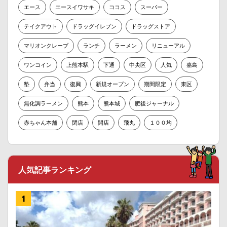
エース
エースイワサキ
ココス
スーパー
テイクアウト
ドラッグイレブン
ドラッグストア
マリオンクレープ
ランチ
ラーメン
リニューアル
ワンコイン
上熊本駅
下通
中央区
人気
嘉島
塾
弁当
復興
新規オープン
期間限定
東区
無化調ラーメン
熊本
熊本城
肥後ジャーナル
赤ちゃん本舗
閉店
開店
飛丸
１００均
人気記事ランキング