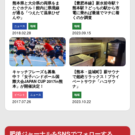
熊本県と大分県の両県をま
【豊肥本線】新水前寺駅？
たぐホテル！館内に県境線
熊本駅？どっちの駅から市
が通る「つえたて温泉ひぜ
電に乗れば最速でマチに着
んや」
くのか調査
ニュース
地域
地域
2018.02.28
2023.09.15
キャッチフレーズも募集
【熊本・益城町】薪サウナ
中？「女子ハンドボール国
で超絶リラックス！プライ
際大会JAPAN CUP 2017in熊
ベートサウナ「ハコサウ
本」が開催決定！
ナ」
イベント
ニュース
地域
2017.07.26
2023.10.22
肥後ジャーナルをSNSでフォローする