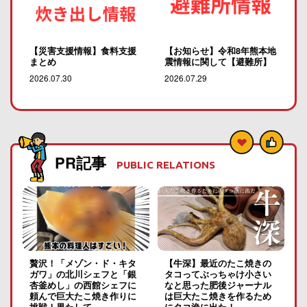
【災害支援情報】食料支援
【お知らせ】令和8年熊本地
まとめ
震情報に関して【避難所】
2026.07.30
2026.07.29
PR記事
PUBLIC RELATIONS
贅沢！「メゾン・ド・キタ
【牛深】最近のたこ焼きの
ガワ」の北川シェフと「銀
タコってぶっちゃけ小さい
杏釜めし」の西館シェフに
なと思った肥後ジャーナル
頼んで巨大たこ焼き作りに
は巨大たこ焼きを作るため