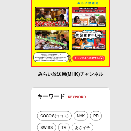
みらい放送局(MHK)チャンネル
キーワード
COCO'S(ココス)
NHK
PR
SWISS
TV
あさイチ