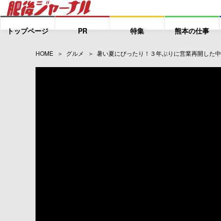
トップページ
PR
特集
熊本の仕事
HOME
グルメ
暑い夏にぴったり！３年ぶりに営業再開した中