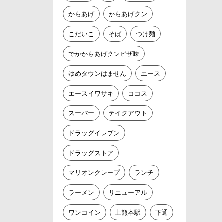
からあげ
からあげクン
こだいこ
そば
つけ麺
でかからあげクンピザ味
ゆめタウンはません
エース
エースイワサキ
ココス
スーパー
テイクアウト
ドラッグイレブン
ドラッグストア
マリオンクレープ
ランチ
ラーメン
リニューアル
ワンコイン
上熊本駅
下通