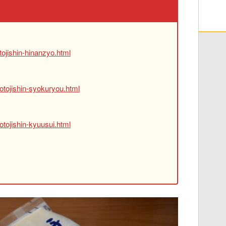
ojishin-hinanzyo.html
otojishin-syokuryou.html
tojishin-kyuusui.html