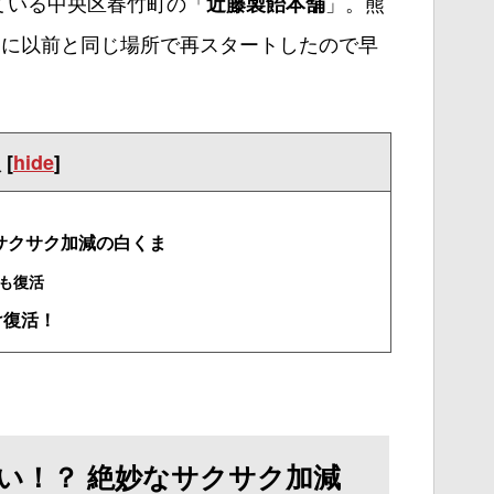
ている中央区春竹町の「
」。熊
近藤製飴本舗
日に以前と同じ場所で再スタートしたので早
次
[
hide
]
サクサク加減の白くま
も復活
け復活！
い！？ 絶妙なサクサク加減