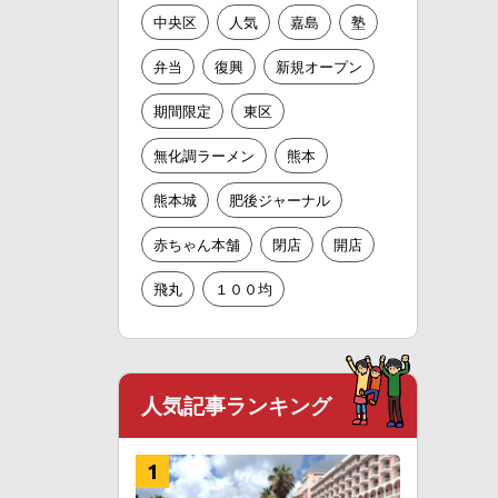
中央区
人気
嘉島
塾
弁当
復興
新規オープン
期間限定
東区
無化調ラーメン
熊本
熊本城
肥後ジャーナル
赤ちゃん本舗
閉店
開店
飛丸
１００均
人気記事ランキング