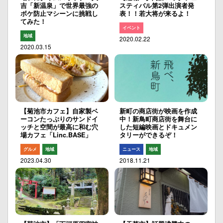
吉「新温泉」で世界最強の
スティバル第2弾出演者発
ボケ防止マシーンに挑戦し
表！！若大将が来るよ！
てみた！
イベント
地域
2020.02.22
2020.03.15
【菊池市カフェ】自家製ベ
新町の商店街が映画を作成
ーコンたっぷりのサンドイ
中！新鳥町商店街を舞台に
ッチと空間が最高に和む穴
した短編映画とドキュメン
場カフェ「Linc.BASE」
タリーができるぞ！
グルメ
地域
ニュース
地域
2023.04.30
2018.11.21