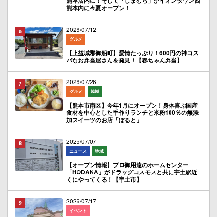
熊本店内に！そして「しまむら」がイオンタウン西
熊本内に今夏オープン！
2026/07/12
グルメ
【上益城郡御船町】愛情たっぷり！600円の神コス
パなお弁当屋さんを発見！【春ちゃん弁当】
2026/07/26
グルメ
地域
【熊本市南区】今年1月にオープン！身体喜ぶ国産
食材を中心とした手作りランチと米粉100％の無添
加スイーツのお店「ぽると」
2026/07/07
ニュース
地域
【オープン情報】プロ御用達のホームセンター
「HODAKA」がドラッグコスモスと共に宇土駅近
くにやってくる！【宇土市】
2026/07/17
イベント