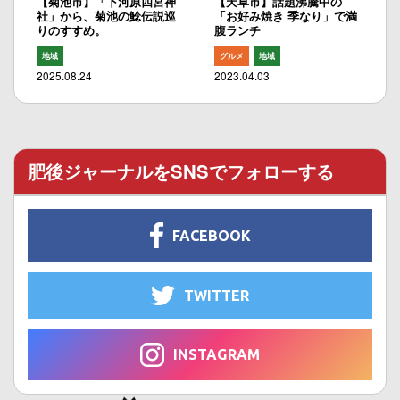
【菊池市】「下河原四宮神
【天草市】話題沸騰中の
社」から、菊池の鯰伝説巡
「お好み焼き 季なり」で満
りのすすめ。
腹ランチ
地域
グルメ
地域
2025.08.24
2023.04.03
肥後ジャーナルをSNSでフォローする
FACEBOOK
TWITTER
INSTAGRAM