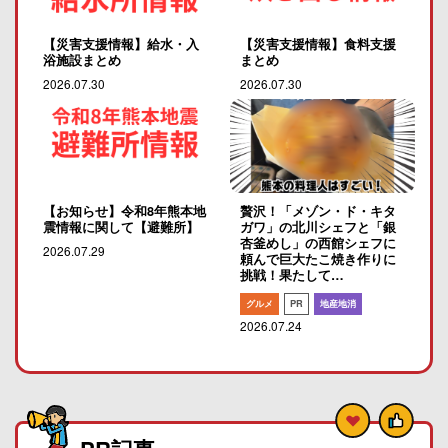
【災害支援情報】給水・入
【災害支援情報】食料支援
浴施設まとめ
まとめ
2026.07.30
2026.07.30
【お知らせ】令和8年熊本地
贅沢！「メゾン・ド・キタ
震情報に関して【避難所】
ガワ」の北川シェフと「銀
杏釜めし」の西館シェフに
2026.07.29
頼んで巨大たこ焼き作りに
挑戦！果たして…
グルメ
PR
地産地消
2026.07.24