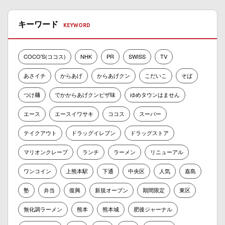
キーワード
COCO'S(ココス)
NHK
PR
SWISS
TV
あさイチ
からあげ
からあげクン
こだいこ
そば
つけ麺
でかからあげクンピザ味
ゆめタウンはません
エース
エースイワサキ
ココス
スーパー
テイクアウト
ドラッグイレブン
ドラッグストア
マリオンクレープ
ランチ
ラーメン
リニューアル
ワンコイン
上熊本駅
下通
中央区
人気
嘉島
塾
弁当
復興
新規オープン
期間限定
東区
無化調ラーメン
熊本
熊本城
肥後ジャーナル