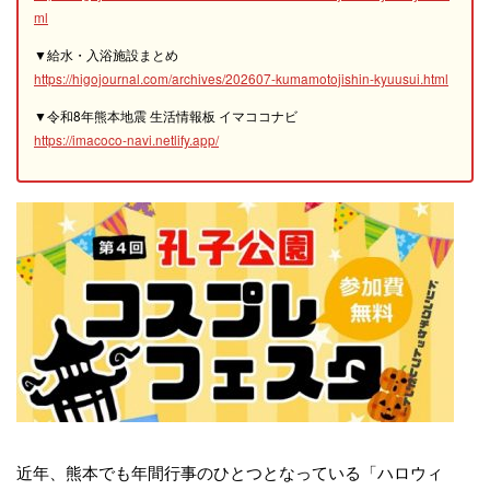
ml
▼給水・入浴施設まとめ
https://higojournal.com/archives/202607-kumamotojishin-kyuusui.html
▼令和8年熊本地震 生活情報板 イマココナビ
https://imacoco-navi.netlify.app/
近年、熊本でも年間行事のひとつとなっている「ハロウィ