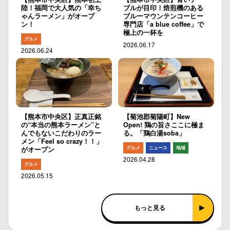
陸！福岡で大人気の「幸ち
ブルが目印！焙煎機のある
ゃんラーメン」がオープ
ブルーマウンテンコーヒー
ン！
専門店「a blue coffee」で
極上の一杯を
グルメ
2026.06.17
2026.06.24
【熊本市中央区】正真正銘
【菊池郡菊陽町】New
の“本当の熊本ラーメン”と
Open! 鶏の旨さここに極ま
んでもないこだわりのラー
る。「鶏白湯soba」
メン「Feel so crazy！！」
グルメ
ニュース
地域
がオープン
2026.04.28
グルメ
2026.05.15
もっと見る