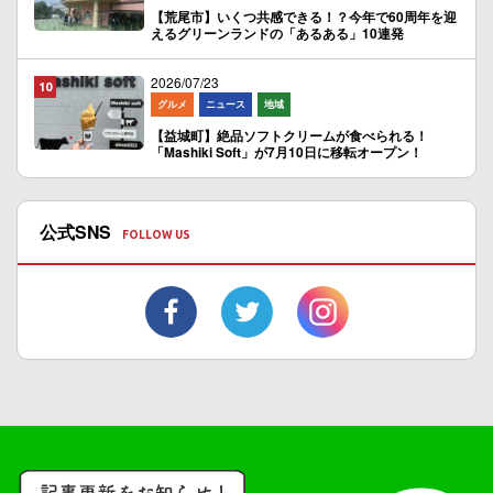
【荒尾市】いくつ共感できる！？今年で60周年を迎
えるグリーンランドの「あるある」10連発
2026/07/23
グルメ
ニュース
地域
【益城町】絶品ソフトクリームが食べられる！
「Mashiki Soft」が7月10日に移転オープン！
公式SNS